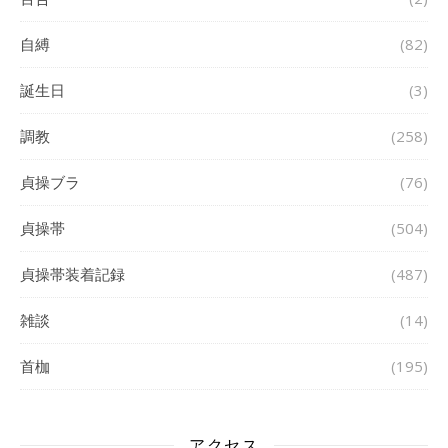
自縛
(82)
誕生日
(3)
調教
(258)
貞操ブラ
(76)
貞操帯
(504)
貞操帯装着記録
(487)
雑談
(14)
首枷
(195)
アクセス