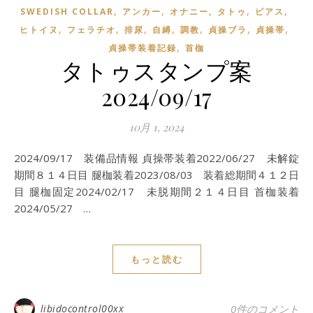
,
,
,
,
,
SWEDISH COLLAR
アンカー
オナニー
タトゥ
ピアス
,
,
,
,
,
,
,
ヒトイヌ
フェラチオ
排尿
自縛
調教
貞操ブラ
貞操帯
,
貞操帯装着記録
首枷
タトゥスタンプ案
2024/09/17
10月 1, 2024
2024/09/17 装備品情報 貞操帯装着2022/06/27 未解錠
期間８１４日目 腿枷装着2023/08/03 装着総期間４１２日
目 腿枷固定2024/02/17 未脱期間２１４日目 首枷装着
2024/05/27 …
もっと読む
libidocontrol00xx
0件のコメント