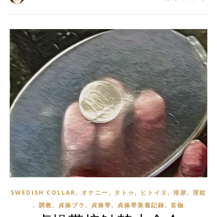
,
,
,
,
,
SWEDISH COLLAR
オナニー
タトゥ
ヒトイヌ
排尿
淫紋
,
,
,
,
,
調教
貞操ブラ
貞操帯
貞操帯装着記録
首枷