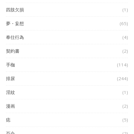
四肢欠損
(1)
夢・妄想
(65)
奉仕行為
(4)
契約書
(2)
手枷
(114)
排尿
(244)
淫紋
(1)
漫画
(2)
痣
(5)
百合
(2)