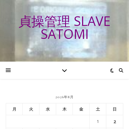
貞操管理 SLAVE
SATOMI
2026年8月
月
火
水
木
金
土
日
1
2