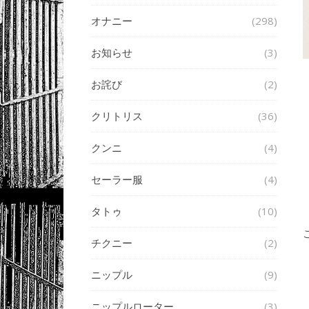
オナニー
(298)
お知らせ
(3)
お詫び
(2)
クリトリス
(36)
クンニ
(4)
セーラー服
(4)
タトゥ
(10)
チクニー
(2)
ニップル
(9)
ニップルローター
(3)