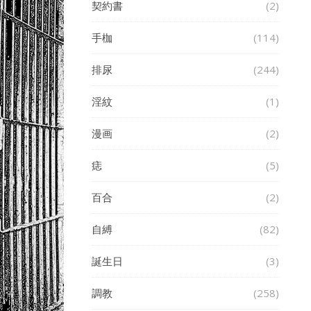
契約書
(2)
手枷
(114)
排尿
(244)
淫紋
(1)
漫画
(2)
痣
(5)
百合
(2)
自縛
(82)
誕生日
(3)
調教
(258)