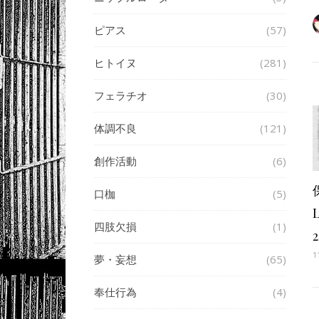
ピアス
(57)
ヒトイヌ
(281)
フェラチオ
(30)
体調不良
(121)
創作活動
(6)
口枷
(5)
四肢欠損
(1)
1
夢・妄想
(65)
奉仕行為
(4)