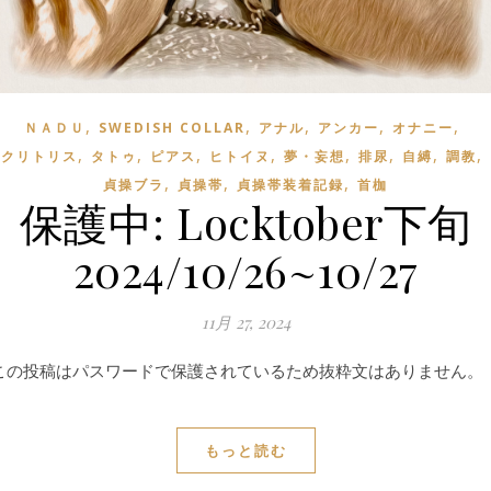
,
,
,
,
,
ＮＡＤＵ
SWEDISH COLLAR
アナル
アンカー
オナニー
,
,
,
,
,
,
,
,
クリトリス
タトゥ
ピアス
ヒトイヌ
夢・妄想
排尿
自縛
調教
,
,
,
貞操ブラ
貞操帯
貞操帯装着記録
首枷
保護中: Locktober下旬
2024/10/26~10/27
11月 27, 2024
この投稿はパスワードで保護されているため抜粋文はありません。
もっと読む