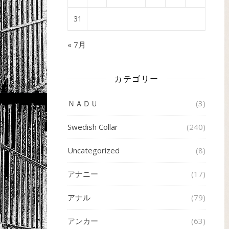
31
« 7月
カテゴリー
ＮＡＤＵ
(3)
Swedish Collar
(240)
Uncategorized
(8)
アナニー
(17)
アナル
(79)
アンカー
(63)