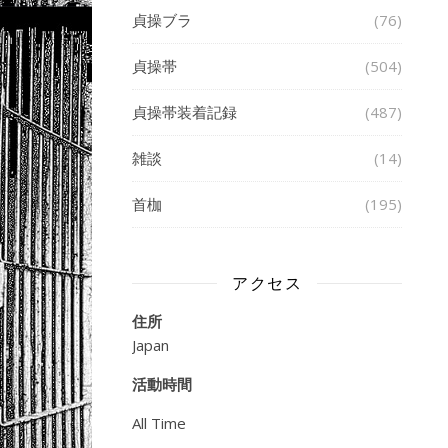
貞操ブラ
(76)
貞操帯
(504)
貞操帯装着記録
(487)
雑談
(14)
首枷
(195)
アクセス
住所
Japan
活動時間
All Time