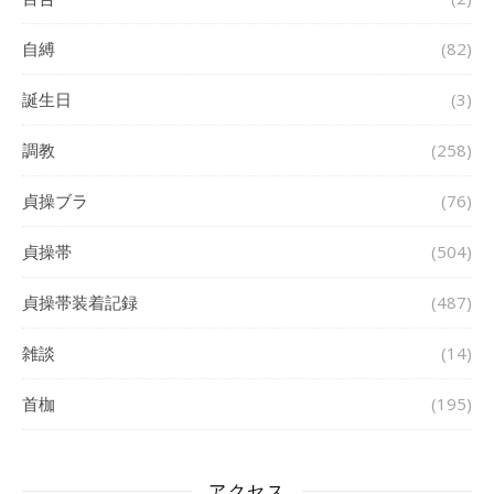
自縛
(82)
誕生日
(3)
調教
(258)
貞操ブラ
(76)
貞操帯
(504)
貞操帯装着記録
(487)
雑談
(14)
首枷
(195)
アクセス