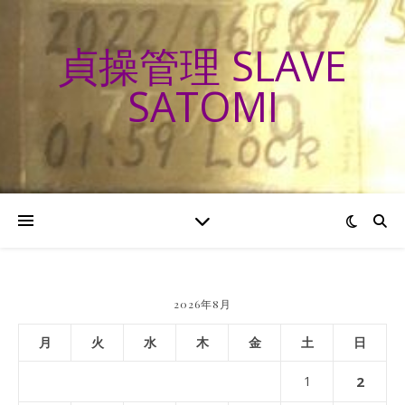
貞操管理 SLAVE
SATOMI
2026年8月
月
火
水
木
金
土
日
1
2