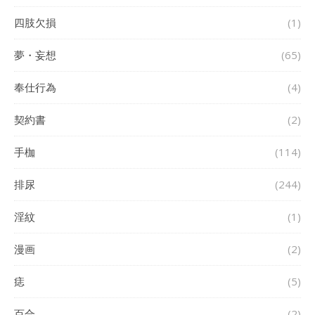
四肢欠損
(1)
夢・妄想
(65)
奉仕行為
(4)
契約書
(2)
手枷
(114)
排尿
(244)
淫紋
(1)
漫画
(2)
痣
(5)
百合
(2)