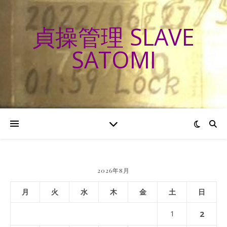
貞操管理 SLAVE
SATOMI
2026年8月
月
火
水
木
金
土
日
1
2