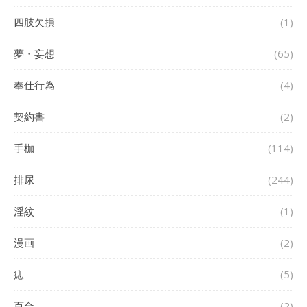
四肢欠損
(1)
夢・妄想
(65)
奉仕行為
(4)
契約書
(2)
手枷
(114)
排尿
(244)
淫紋
(1)
漫画
(2)
痣
(5)
百合
(2)