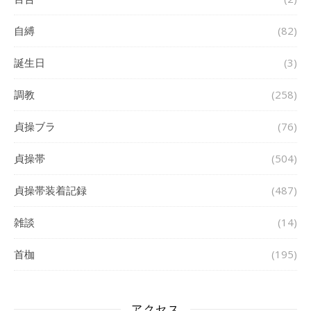
自縛
(82)
誕生日
(3)
調教
(258)
貞操ブラ
(76)
貞操帯
(504)
貞操帯装着記録
(487)
雑談
(14)
首枷
(195)
アクセス