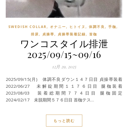
,
,
,
,
,
SWEDISH COLLAR
オナニー
ヒトイヌ
体調不良
手枷
,
,
,
排尿
貞操帯
貞操帯装着記録
首枷
ワンコスタイル排泄
2025/09/15~09/16
12月 29, 2025
2025/09/15(月) 体調不良ダウン１４７日目 貞操帯装着
2022/06/27 未解錠期間１１７６日目 腿枷装着
2023/08/03 装着総期間７７４日目 腿枷固定
2024/02/17 未脱期間５７６日目 首枷テス…
もっと読む