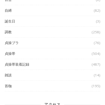
自縛
(82)
誕生日
(3)
調教
(258)
貞操ブラ
(76)
貞操帯
(504)
貞操帯装着記録
(487)
雑談
(14)
首枷
(195)
アクセス