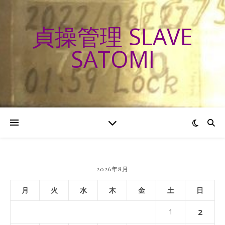
貞操管理 SLAVE
SATOMI
2026年8月
月
火
水
木
金
土
日
1
2