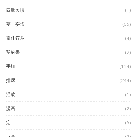
四肢欠損
(1)
夢・妄想
(65)
奉仕行為
(4)
契約書
(2)
手枷
(114)
排尿
(244)
淫紋
(1)
漫画
(2)
痣
(5)
百合
(2)