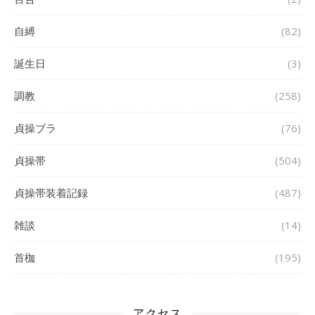
自縛
(82)
誕生日
(3)
調教
(258)
貞操ブラ
(76)
貞操帯
(504)
貞操帯装着記録
(487)
雑談
(14)
首枷
(195)
アクセス