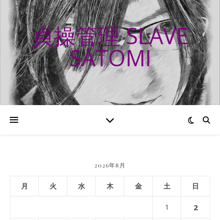
貞操管理 SLAVE
SATOMI
2026年8月
月
火
水
木
金
土
日
1
2