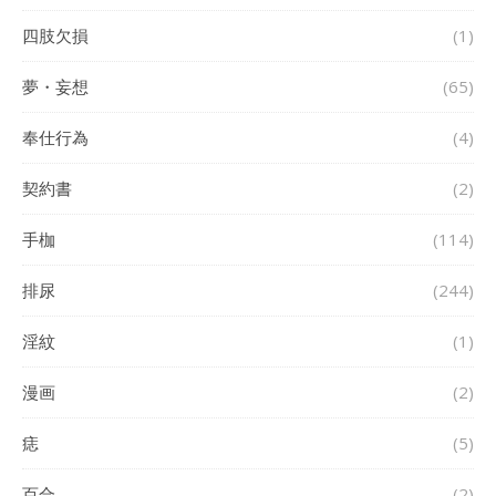
四肢欠損
(1)
夢・妄想
(65)
奉仕行為
(4)
契約書
(2)
手枷
(114)
排尿
(244)
淫紋
(1)
漫画
(2)
痣
(5)
百合
(2)