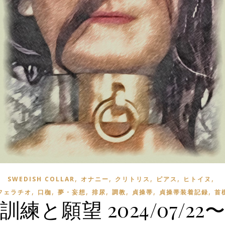
,
,
,
,
,
SWEDISH COLLAR
オナニー
クリトリス
ピアス
ヒトイヌ
,
,
,
,
,
,
,
フェラチオ
口枷
夢・妄想
排尿
調教
貞操帯
貞操帯装着記録
首
訓練と願望 2024/07/22