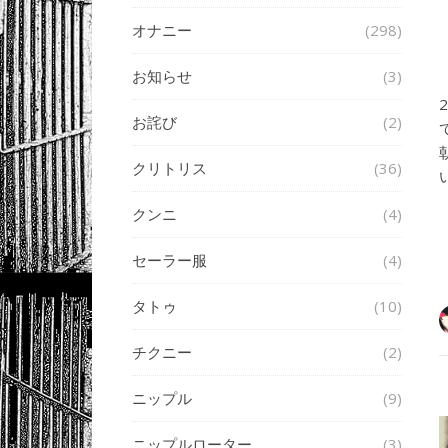
オナニー
(298)
お知らせ
(3)
お詫び
(2)
クリトリス
(36)
クンニ
(4)
セーラー服
(4)
タトゥ
(10)
チクニー
(2)
ニップル
(9)
ニップルローター
(3)