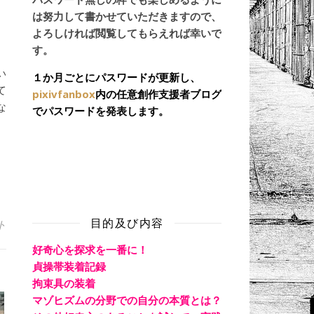
は努力して書かせていただきますので、
よろしければ閲覧してもらえれば幸いで
す。
い
１か月ごとにパスワードが更新し、
て
pixivfanbox
内の任意創作支援者ブログ
な
でパスワードを発表します。
目的及び内容
ト
好奇心を探求を一番に！
貞操帯装着記録
拘束具の装着
マゾヒズムの分野での自分の本質とは？