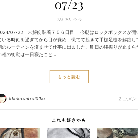
07/23
7月 30, 2024
2024/07/22 未解錠装着７５６日目 今朝はロックボックスが開
ている時刻を過ぎてから目が覚め、慌てて起きて手枷足枷を解錠し
朝のルーティンを済ませて仕事に出ました。昨日の腰振りが止まら
い程の衝動は一日寝たこと…
もっと読む
libidocontrol00xx
2 コメン
これも好きかも