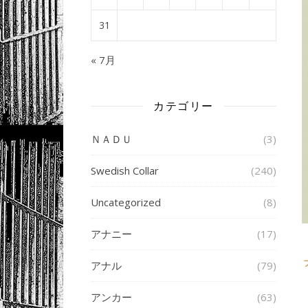
31
« 7月
カテゴリー
ＮＡＤＵ
(3)
Swedish Collar
(240)
Uncategorized
(8)
アナニー
(17)
アナル
(79)
アンカー
(63)