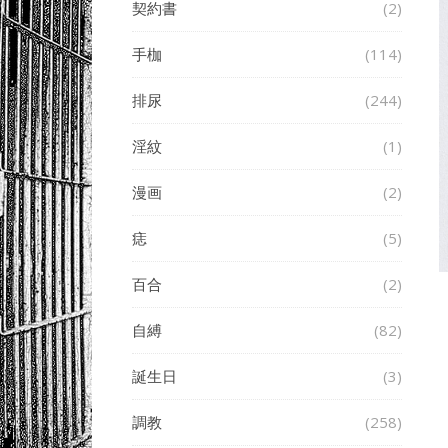
契約書
(2)
手枷
(114)
排尿
(244)
淫紋
(1)
漫画
(2)
痣
(5)
百合
(2)
自縛
(82)
誕生日
(3)
調教
(258)