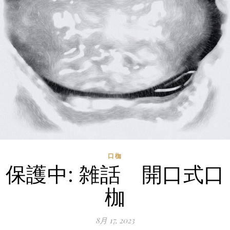
口枷
保護中: 雑話 開口式口
枷
8月 17, 2023