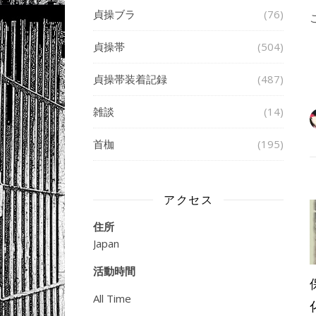
貞操ブラ
(76)
貞操帯
(504)
貞操帯装着記録
(487)
雑談
(14)
首枷
(195)
アクセス
住所
Japan
活動時間
All Time