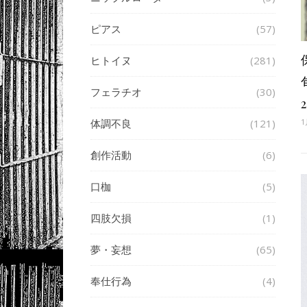
ピアス
(57)
ヒトイヌ
(281)
フェラチオ
(30)
2
体調不良
(121)
1
創作活動
(6)
口枷
(5)
四肢欠損
(1)
夢・妄想
(65)
奉仕行為
(4)