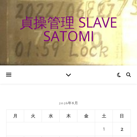
貞操管理 SLAVE
SATOMI
2026年8月
月
火
水
木
金
土
日
1
2