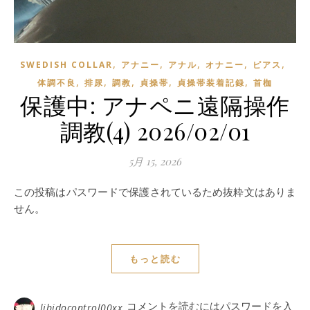
,
,
,
,
,
SWEDISH COLLAR
アナニー
アナル
オナニー
ピアス
,
,
,
,
,
体調不良
排尿
調教
貞操帯
貞操帯装着記録
首枷
保護中: アナペニ遠隔操作
調教(4) 2026/02/01
5月 15, 2026
この投稿はパスワードで保護されているため抜粋文はありま
せん。
もっと読む
コメントを読むにはパスワードを入
libidocontrol00xx