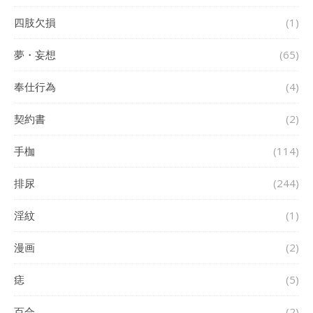
四肢欠損
(1)
夢・妄想
(65)
奉仕行為
(4)
契約書
(2)
手枷
(114)
排尿
(244)
淫紋
(1)
漫画
(2)
痣
(5)
百合
(2)