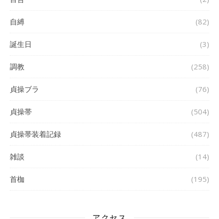
自縛
(82)
誕生日
(3)
調教
(258)
貞操ブラ
(76)
貞操帯
(504)
貞操帯装着記録
(487)
雑談
(14)
首枷
(195)
アクセス