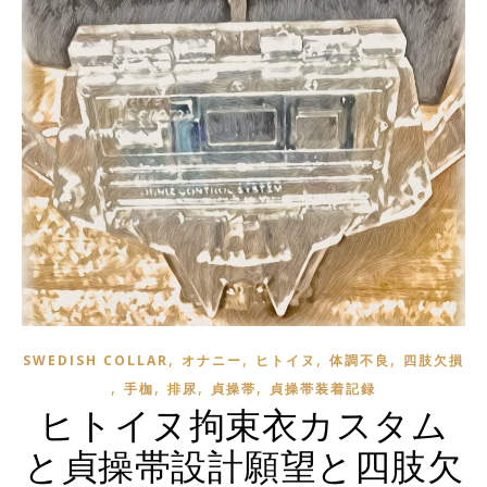
,
,
,
,
SWEDISH COLLAR
オナニー
ヒトイヌ
体調不良
四肢欠損
,
,
,
,
手枷
排尿
貞操帯
貞操帯装着記録
ヒトイヌ拘束衣カスタム
と貞操帯設計願望と四肢欠