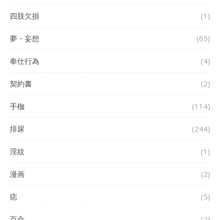
四肢欠損
(1)
夢・妄想
(65)
奉仕行為
(4)
契約書
(2)
手枷
(114)
排尿
(244)
淫紋
(1)
漫画
(2)
痣
(5)
百合
(2)