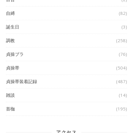
自縛
(82)
誕生日
(3)
調教
(258)
貞操ブラ
(76)
貞操帯
(504)
貞操帯装着記録
(487)
雑談
(14)
首枷
(195)
アクセス