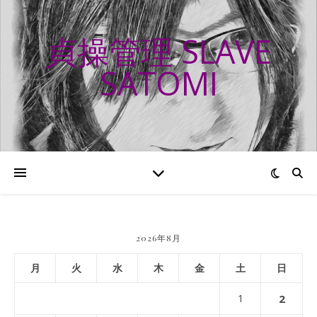
貞操管理 SLAVE
SATOMI
2026年8月
月
火
水
木
金
土
日
1
2