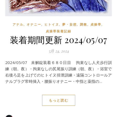
,
,
,
,
,
,
アナル
オナニー
ヒトイヌ
夢・妄想
調教
貞操帯
貞操帯装着記録
装着期間更新 2024/05/07
5月 24, 2024
2024/05/07 未解錠装着６８０日目 拘束なし人犬歩行訓
練（朝、夜）・拘束なしの尻尾振り訓練（朝、夜）・浴室で
右後ろ足を上げてのヒトイヌ排泄訓練・遠隔コントロールア
ナルプラグ常時挿入・腰振りオナニー・中指と薬指の…
もっと読む