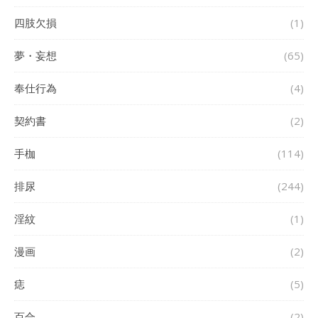
四肢欠損
(1)
夢・妄想
(65)
奉仕行為
(4)
契約書
(2)
手枷
(114)
排尿
(244)
淫紋
(1)
漫画
(2)
痣
(5)
百合
(2)