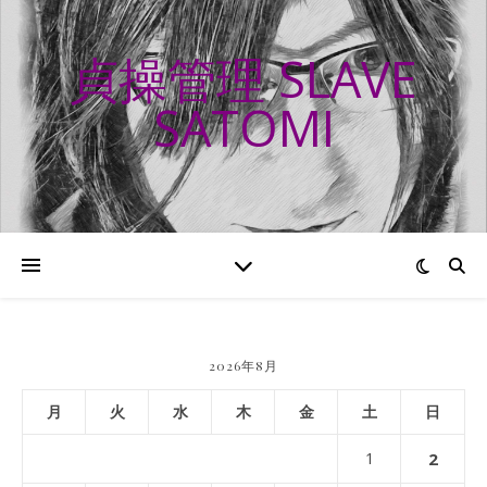
貞操管理 SLAVE
SATOMI
2026年8月
月
火
水
木
金
土
日
1
2