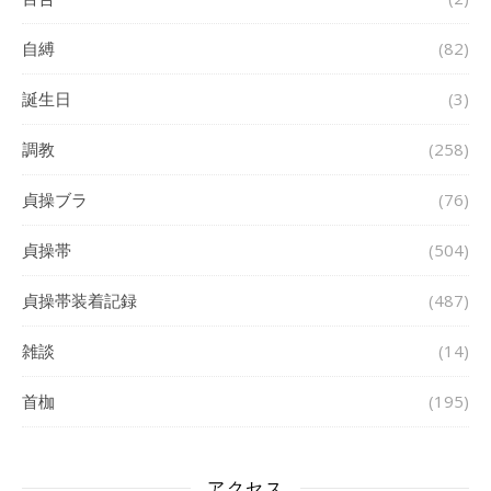
自縛
(82)
誕生日
(3)
調教
(258)
貞操ブラ
(76)
貞操帯
(504)
貞操帯装着記録
(487)
雑談
(14)
首枷
(195)
アクセス