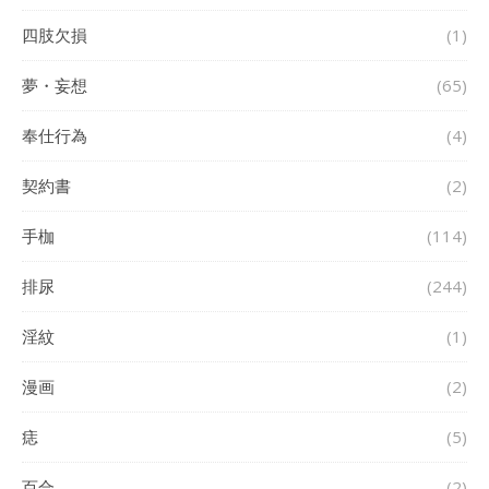
四肢欠損
(1)
夢・妄想
(65)
奉仕行為
(4)
契約書
(2)
手枷
(114)
排尿
(244)
淫紋
(1)
漫画
(2)
痣
(5)
百合
(2)