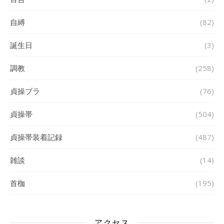
自縛
(82)
誕生日
(3)
調教
(258)
貞操ブラ
(76)
貞操帯
(504)
貞操帯装着記録
(487)
雑談
(14)
首枷
(195)
アクセス