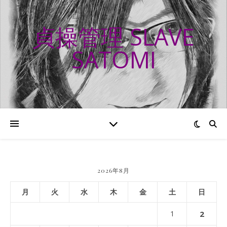
貞操管理 SLAVE
SATOMI
2026年8月
月
火
水
木
金
土
日
1
2