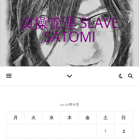
貞操管理 SLAVE
SATOMI
2026年8月
月
火
水
木
金
土
日
1
2