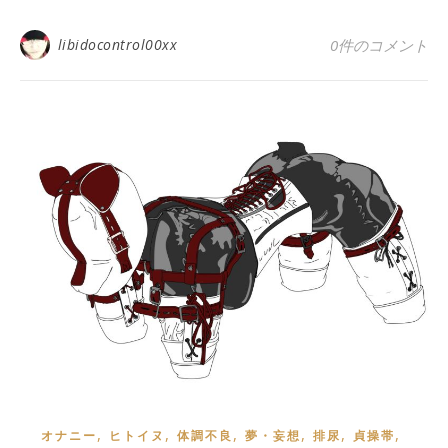
libidocontrol00xx
0件のコメント
,
,
,
,
,
,
オナニー
ヒトイヌ
体調不良
夢・妄想
排尿
貞操帯