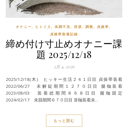
,
,
,
,
,
,
オナニー
ヒトイヌ
体調不良
排尿
調教
貞操帯
貞操帯装着記録
締め付け寸止めオナニー課
題 2025/12/18
2月 4, 2026
2025/12/18(木) ヒッキー生活２４１日目 貞操帯装着
2022/06/27 未解錠期間１２７０日目 腿枷装着
2023/08/03 装着総期間８６８日目 腿枷固定
2024/02/17 未脱期間６７０日目 首枷装着未…
もっと読む