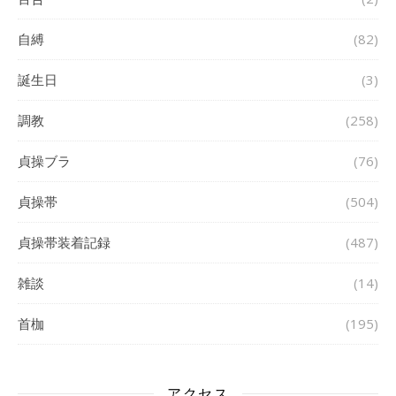
自縛
(82)
誕生日
(3)
調教
(258)
貞操ブラ
(76)
貞操帯
(504)
貞操帯装着記録
(487)
雑談
(14)
首枷
(195)
アクセス