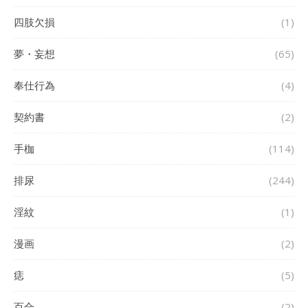
四肢欠損
(1)
夢・妄想
(65)
奉仕行為
(4)
契約書
(2)
手枷
(114)
排尿
(244)
淫紋
(1)
漫画
(2)
痣
(5)
百合
(2)