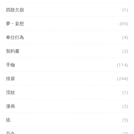
四肢欠損
(1)
夢・妄想
(65)
奉仕行為
(4)
契約書
(2)
手枷
(114)
排尿
(244)
淫紋
(1)
漫画
(2)
痣
(5)
百合
(2)