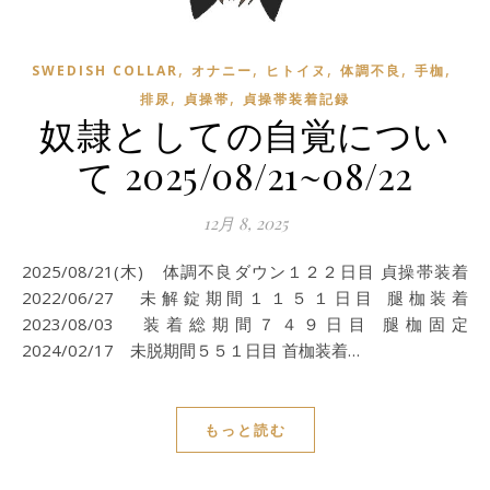
,
,
,
,
,
SWEDISH COLLAR
オナニー
ヒトイヌ
体調不良
手枷
,
,
排尿
貞操帯
貞操帯装着記録
奴隷としての自覚につい
て 2025/08/21~08/22
12月 8, 2025
2025/08/21(木) 体調不良ダウン１２２日目 貞操帯装着
2022/06/27 未解錠期間１１５１日目 腿枷装着
2023/08/03 装着総期間７４９日目 腿枷固定
2024/02/17 未脱期間５５１日目 首枷装着…
もっと読む