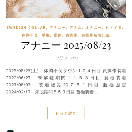
,
,
,
,
,
SWEDISH COLLAR
アナニー
アナル
オナニー
ヒトイヌ
,
,
,
,
体調不良
手枷
排尿
貞操帯
貞操帯装着記録
アナニー 2025/08/23
12月 9, 2025
2025/08/23(土) 体調不良ダウン１２４日目 貞操帯装着
2022/06/27 未解錠期間１１５３日目 腿枷装着
2023/08/03 装着総期間７５１日目 腿枷固定
2024/02/17 未脱期間５５３日目 首枷装着…
もっと読む