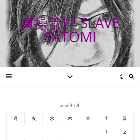
貞操管理 SLAVE
SATOMI
2026年8月
月
火
水
木
金
土
日
1
2