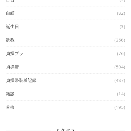
自縛
(82)
誕生日
(3)
調教
(258)
貞操ブラ
(76)
貞操帯
(504)
貞操帯装着記録
(487)
雑談
(14)
首枷
(195)
アクセス