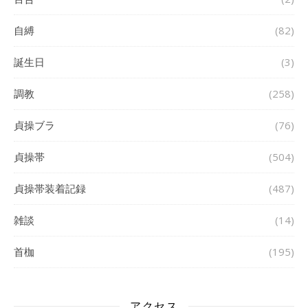
自縛
(82)
誕生日
(3)
調教
(258)
貞操ブラ
(76)
貞操帯
(504)
貞操帯装着記録
(487)
雑談
(14)
首枷
(195)
アクセス