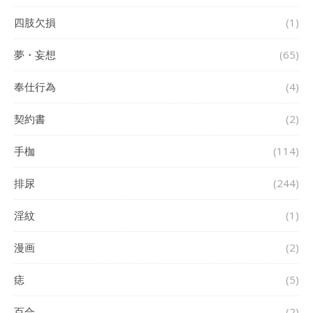
四肢欠損
(1)
夢・妄想
(65)
奉仕行為
(4)
契約書
(2)
手枷
(114)
排尿
(244)
淫紋
(1)
漫画
(2)
痣
(5)
百合
(2)