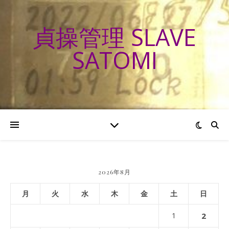
貞操管理 SLAVE
SATOMI
2026年8月
月
火
水
木
金
土
日
1
2