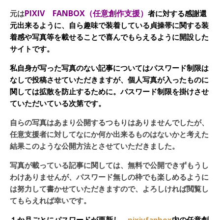
PIXIV FANBOX（任意創作支援）
元は
者に対する感謝還
元出来るように、自ら趣味で装着している貞操帯に関する装
着感や写真等を載せることで喜んでもらえるように開設した
サイトです。
私自身が写った写真のない記事についてはパスワード制限は
なしで投稿させていただきますが、個人写真が入ったものに
関しては拡散を防止するために。パスワード制限を掛けさせ
ていただいている次第です。
自らの写真はあまり公開するつもりはありませんでしたが、
任意支援者に対してなにか何か出来るものはないかと考えた
結果このような公開方法とさせていただきました。
写真が載っている記事に関しては、無料で公開できずもうし
わけありませんが、パスワード無しの枠でも楽しめるように
は努力して書かせていただきますので、よろしければ閲覧し
てもらえれば幸いです。
１か月ごとにパスワードが更新し、
pixivfanbox
内の任意創