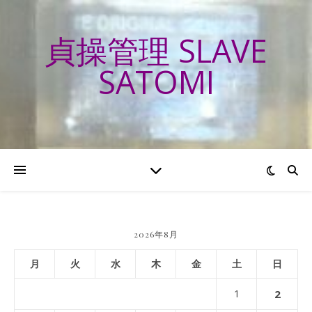
貞操管理 SLAVE
SATOMI
2026年8月
月
火
水
木
金
土
日
1
2