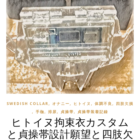
,
,
,
,
SWEDISH COLLAR
オナニー
ヒトイヌ
体調不良
四肢欠損
,
,
,
,
手枷
排尿
貞操帯
貞操帯装着記録
ヒトイヌ拘束衣カスタム
と貞操帯設計願望と四肢欠