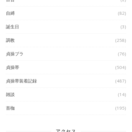
自縛
(82)
誕生日
(3)
調教
(258)
貞操ブラ
(76)
貞操帯
(504)
貞操帯装着記録
(487)
雑談
(14)
首枷
(195)
アクセス