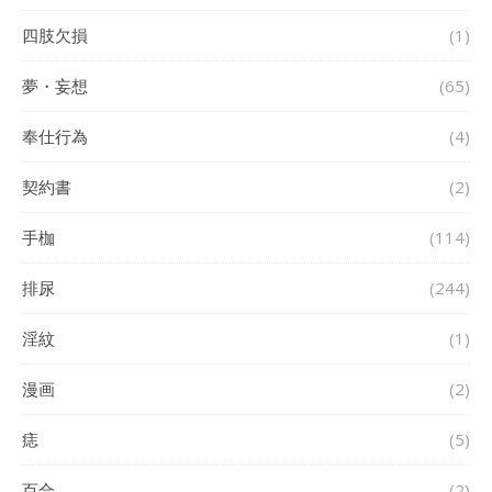
四肢欠損
(1)
夢・妄想
(65)
奉仕行為
(4)
契約書
(2)
手枷
(114)
排尿
(244)
淫紋
(1)
漫画
(2)
痣
(5)
百合
(2)