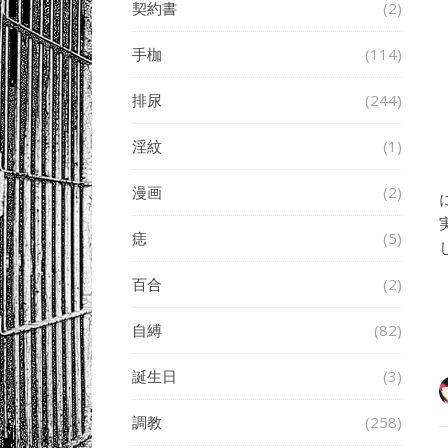
契約書
(2)
手枷
(114)
排尿
(244)
淫紋
(1)
漫画
(2)
痣
(5)
百合
(2)
自縛
(82)
誕生日
(3)
調教
(258)