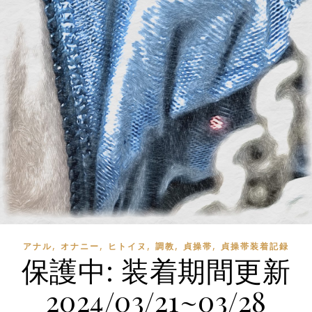
,
,
,
,
,
アナル
オナニー
ヒトイヌ
調教
貞操帯
貞操帯装着記録
保護中: 装着期間更新
2024/03/21~03/28