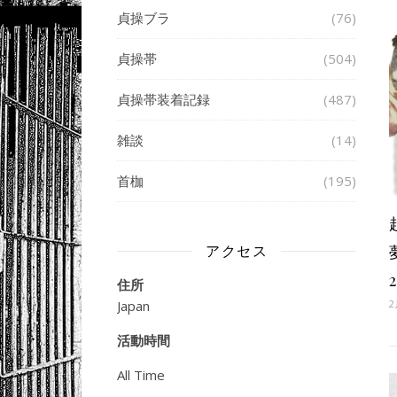
貞操ブラ
(76)
貞操帯
(504)
貞操帯装着記録
(487)
雑談
(14)
首枷
(195)
アクセス
2
住所
2
Japan
活動時間
All Time