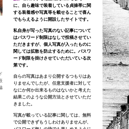
に、自ら趣味で装着している貞操帯に関
する装着感や写真等を載せることで喜ん
でもらえるように開設したサイトです。
私自身が写った写真のない記事について
はパスワード制限はなしで投稿させてい
ただきますが、個人写真が入ったものに
関しては拡散を防止するために。パスワ
ード制限を掛けさせていただいている次
第です。
ド
自らの写真はあまり公開するつもりはあ
嵌
りませんでしたが、任意支援者に対して
脇
なにか何か出来るものはないかと考えた
結果このような公開方法とさせていただ
きました。
写真が載っている記事に関しては、無料
で公開できずもうしわけありませんが、
パスワード無しの枠でも楽しめるように