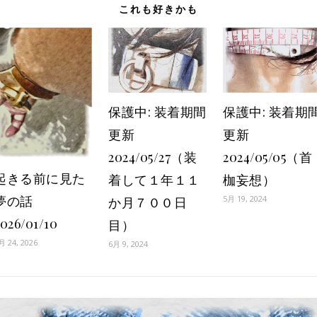
これも好きかも
保護中: 装着期間
保護中: 装着期
更新
更新
2024/05/27（装
2024/05/05（首
起きる前に見た
着して１年１１
枷妄想）
夢の話
5月 19, 2024
か月７００日
026/01/10
目）
月 24, 2026
6月 9, 2024