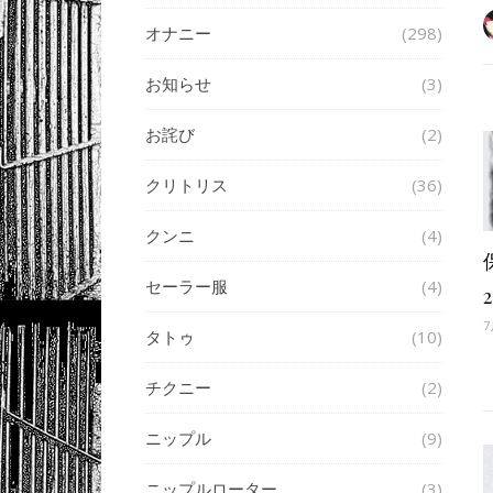
オナニー
(298)
お知らせ
(3)
お詫び
(2)
クリトリス
(36)
クンニ
(4)
セーラー服
(4)
2
7
タトゥ
(10)
チクニー
(2)
ニップル
(9)
ニップルローター
(3)