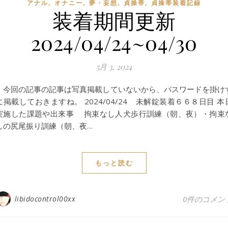
,
,
,
,
アナル
オナニー
夢・妄想
貞操帯
貞操帯装着記録
装着期間更新
2024/04/24~04/30
5月 3, 2024
今回の記事の記事は写真掲載していないから、パスワードを掛け
に掲載しておきますね。 2024/04/24 未解錠装着６６８日目 本
実施した課題や出来事 拘束なし人犬歩行訓練（朝、夜）・拘束
しの尻尾振り訓練（朝、夜…
もっと読む
libidocontrol00xx
0件のコメン