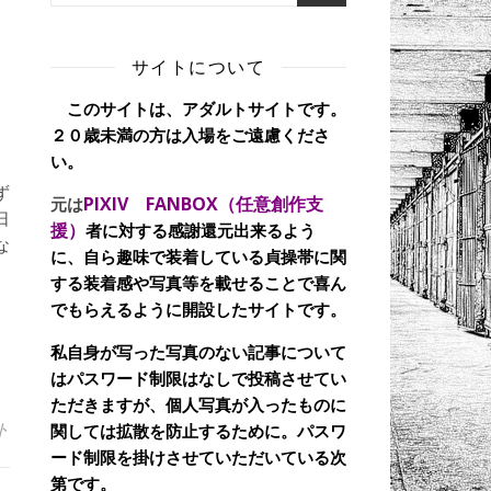
サイトについて
このサイトは、アダルトサイトです。
２０歳未満の方は入場をご遠慮くださ
い。
ず
PIXIV FANBOX（任意創作支
元は
日
援）
者に対する感謝還元出来るよう
な
に、自ら趣味で装着している貞操帯に関
する装着感や写真等を載せることで喜ん
でもらえるように開設したサイトです。
私自身が写った写真のない記事について
はパスワード制限はなしで投稿させてい
ただきますが、個人写真が入ったものに
ト
関しては拡散を防止するために。パスワ
ード制限を掛けさせていただいている次
第です。