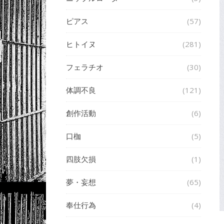
ピアス
(57)
ヒトイヌ
(281)
フェラチオ
(30)
体調不良
(121)
創作活動
(6)
口枷
(5)
四肢欠損
(1)
夢・妄想
(65)
奉仕行為
(4)