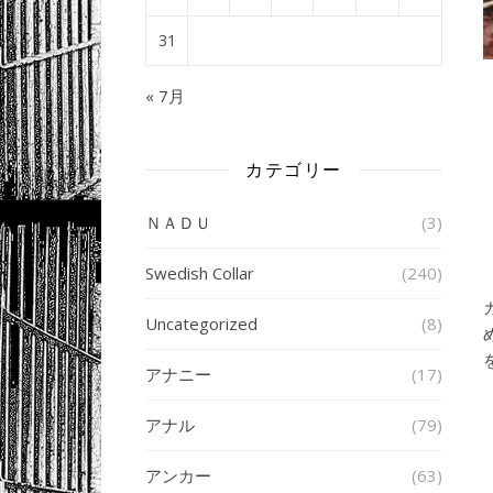
31
« 7月
カテゴリー
ＮＡＤＵ
(3)
Swedish Collar
(240)
Uncategorized
(8)
アナニー
(17)
アナル
(79)
アンカー
(63)