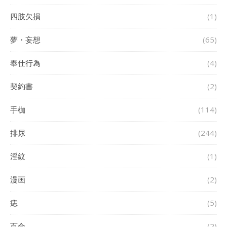
四肢欠損
(1)
夢・妄想
(65)
奉仕行為
(4)
契約書
(2)
手枷
(114)
排尿
(244)
淫紋
(1)
漫画
(2)
痣
(5)
百合
(2)