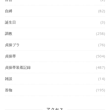
自縛
(82)
誕生日
(3)
調教
(258)
貞操ブラ
(76)
貞操帯
(504)
貞操帯装着記録
(487)
雑談
(14)
首枷
(195)
アクセス