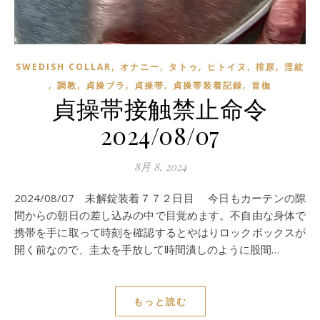
,
,
,
,
,
SWEDISH COLLAR
オナニー
タトゥ
ヒトイヌ
排尿
淫紋
,
,
,
,
,
調教
貞操ブラ
貞操帯
貞操帯装着記録
首枷
貞操帯接触禁止命令
2024/08/07
8月 8, 2024
2024/08/07 未解錠装着７７２日目 今日もカーテンの隙
間からの朝日の差し込みの中で目覚めます。不自由な身体で
携帯を手に取って時刻を確認するとやはりロックボックスが
開く前なので、圭太を手放して時間潰しのように股間…
もっと読む