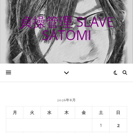
貞操管理 SLAVE
SATOMI
2026年8月
月
火
水
木
金
土
日
1
2