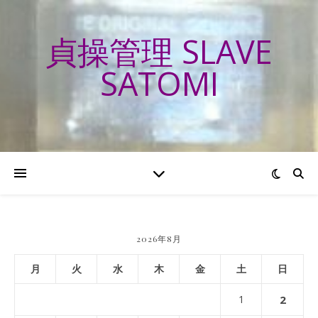
貞操管理 SLAVE
SATOMI
2026年8月
月
火
水
木
金
土
日
1
2