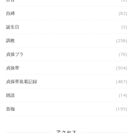
自縛
(82)
誕生日
(3)
調教
(258)
貞操ブラ
(76)
貞操帯
(504)
貞操帯装着記録
(487)
雑談
(14)
首枷
(195)
アクセス