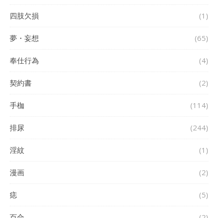
四肢欠損
(1)
夢・妄想
(65)
奉仕行為
(4)
契約書
(2)
手枷
(114)
排尿
(244)
淫紋
(1)
漫画
(2)
痣
(5)
百合
(2)