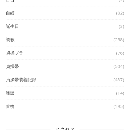
自縛
(82)
誕生日
(3)
調教
(258)
貞操ブラ
(76)
貞操帯
(504)
貞操帯装着記録
(487)
雑談
(14)
首枷
(195)
アクセス