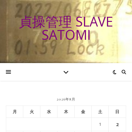
貞操管理 SLAVE
SATOMI
2026年8月
月
火
水
木
金
土
日
1
2