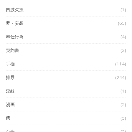
四肢欠損
(1)
夢・妄想
(65)
奉仕行為
(4)
契約書
(2)
手枷
(114)
排尿
(244)
淫紋
(1)
漫画
(2)
痣
(5)
百合
(2)