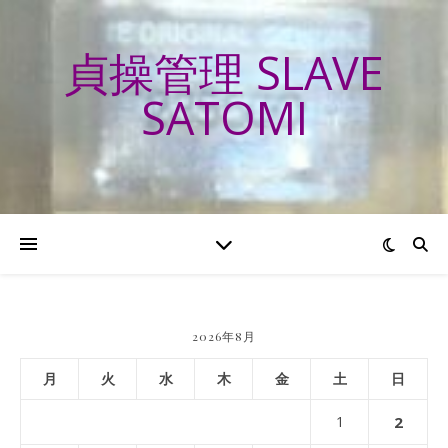
貞操管理 SLAVE
SATOMI
2026年8月
月
火
水
木
金
土
日
1
2