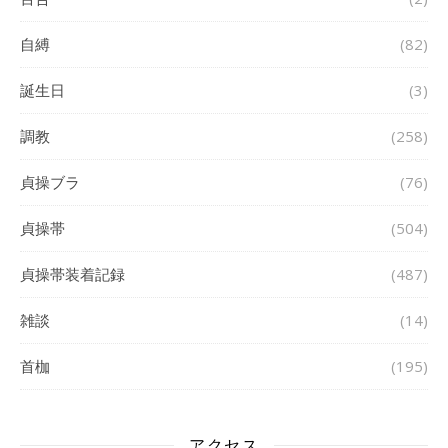
自縛
(82)
誕生日
(3)
調教
(258)
貞操ブラ
(76)
貞操帯
(504)
貞操帯装着記録
(487)
雑談
(14)
首枷
(195)
アクセス