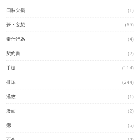
四肢欠損
(1)
夢・妄想
(65)
奉仕行為
(4)
契約書
(2)
手枷
(114)
排尿
(244)
淫紋
(1)
漫画
(2)
痣
(5)
百合
(2)