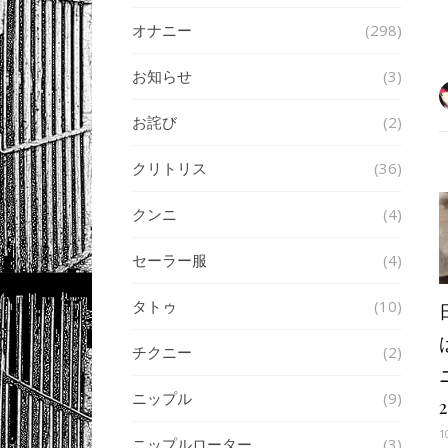
オナニー
(298)
お知らせ
(3)
お詫び
(2)
クリトリス
(36)
クンニ
(4)
セーラー服
(4)
タトゥ
(10)
チクニー
(2)
ニップル
(9)
2
1
ニップルローター
(3)