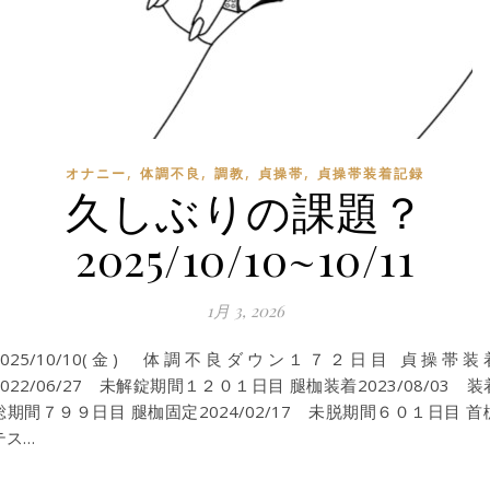
,
,
,
,
オナニー
体調不良
調教
貞操帯
貞操帯装着記録
久しぶりの課題？
2025/10/10~10/11
1月 3, 2026
2025/10/10(金) 体調不良ダウン１７２日目 貞操帯装
2022/06/27 未解錠期間１２０１日目 腿枷装着2023/08/03 装
総期間７９９日目 腿枷固定2024/02/17 未脱期間６０１日目 首
テス…