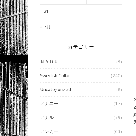
31
« 7月
カテゴリー
ＮＡＤＵ
(3)
Swedish Collar
(240)
Uncategorized
(8)
アナニー
(17)
アナル
(79)
アンカー
(63)