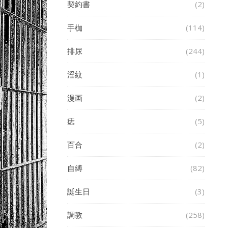
契約書
(2)
手枷
(114)
排尿
(244)
淫紋
(1)
漫画
(2)
痣
(5)
百合
(2)
自縛
(82)
誕生日
(3)
調教
(258)