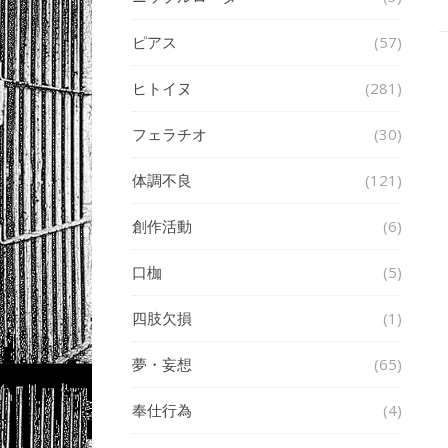
ピアス
(57)
ヒトイヌ
(281)
フェラチオ
(30)
体調不良
(121)
創作活動
(6)
口枷
(5)
四肢欠損
(1)
夢・妄想
(65)
奉仕行為
(4)