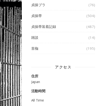
貞操ブラ
(76)
貞操帯
(504)
貞操帯装着記録
(487)
雑談
(14)
首枷
(195)
アクセス
住所
Japan
活動時間
All Time