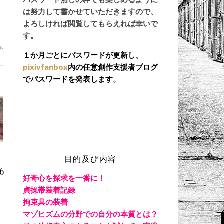
は努力して書かせていただきますので、
よろしければ閲覧してもらえれば幸いで
す。
ト
１か月ごとにパスワードが更新し、
pixivfanbox
内の任意創作支援者ブログ
でパスワードを発表します。
目的及び内容
6
好奇心を探求を一番に！
貞操帯装着記録
拘束具の装着
マゾヒズムの分野での自分の本質とは？