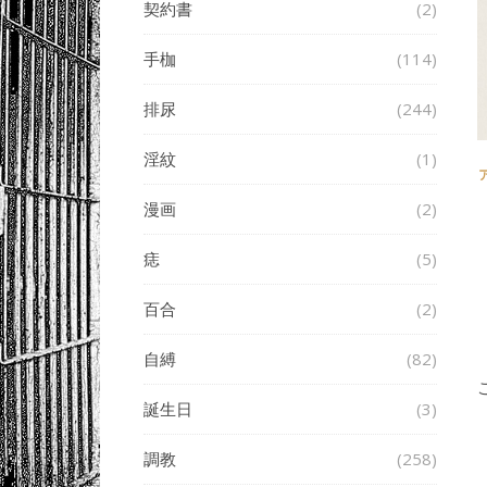
契約書
(2)
手枷
(114)
排尿
(244)
淫紋
(1)
漫画
(2)
痣
(5)
百合
(2)
自縛
(82)
誕生日
(3)
調教
(258)