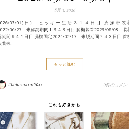
8月 3, 2026
2026/03/01(日) ヒッキー生活３１４日目 貞操帯装
2022/06/27 未解錠期間１３４３日目 腿枷装着2023/08/03 装
総期間９４１日目 腿枷固定2024/02/17 未脱期間７４３日目 首
装着未…
もっと読む
libidocontrol00xx
0件のコメン
これも好きかも