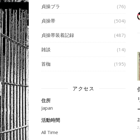
貞操ブラ
(76)
貞操帯
(504)
貞操帯装着記録
(487)
雑談
(14)
首枷
(195)
アクセス
住所
Japan
2
活動時間
2
All Time