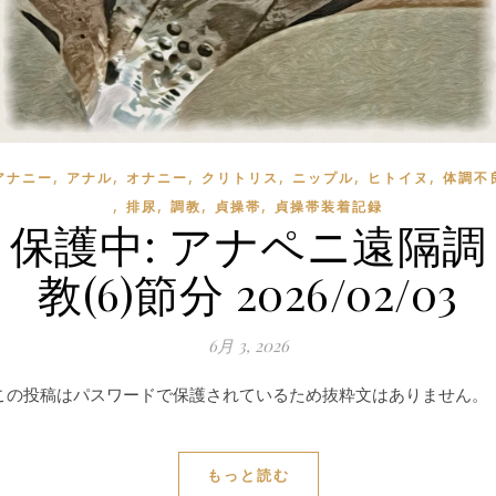
,
,
,
,
,
,
アナニー
アナル
オナニー
クリトリス
ニップル
ヒトイヌ
体調不
,
,
,
,
排尿
調教
貞操帯
貞操帯装着記録
保護中: アナペニ遠隔調
教(6)節分 2026/02/03
6月 3, 2026
この投稿はパスワードで保護されているため抜粋文はありません。
もっと読む