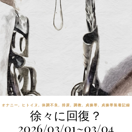
,
,
,
,
,
,
オナニー
ヒトイヌ
体調不良
排尿
調教
貞操帯
貞操帯装着記録
徐々に回復？
2026/03/01~03/04