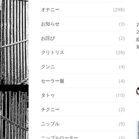
オナニー
(298)
お知らせ
(3)
お詫び
(2)
クリトリス
(36)
クンニ
(4)
セーラー服
(4)
タトゥ
(10)
チクニー
(2)
ニップル
(9)
ニップルローター
(3)