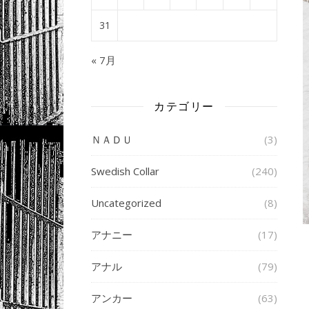
31
« 7月
カテゴリー
ＮＡＤＵ
(3)
Swedish Collar
(240)
Uncategorized
(8)
アナニー
(17)
アナル
(79)
アンカー
(63)