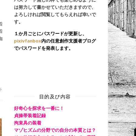
は努力して書かせていただきますので、
よろしければ閲覧してもらえれば幸いで
す。
着
着
１か月ごとにパスワードが更新し、
枷
pixivfanbox
内の任意創作支援者ブログ
でパスワードを発表します。
ト
目的及び内容
好奇心を探求を一番に！
貞操帯装着記録
拘束具の装着
マゾヒズムの分野での自分の本質とは？