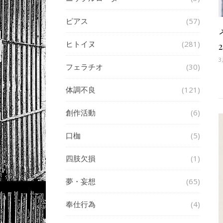
ピアス
(57)
ヒトイヌ
(281)
2
3
フェラチオ
(30)
体調不良
(121)
創作活動
(6)
口枷
(5)
四肢欠損
(1)
夢・妄想
(65)
奉仕行為
(4)