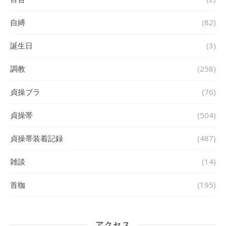
自縛
(82)
誕生日
(3)
調教
(258)
貞操ブラ
(76)
貞操帯
(504)
貞操帯装着記録
(487)
雑談
(14)
首枷
(195)
アクセス