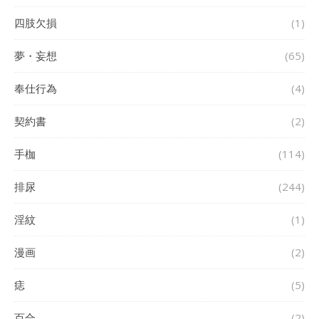
四肢欠損
(1)
夢・妄想
(65)
奉仕行為
(4)
契約書
(2)
手枷
(114)
排尿
(244)
淫紋
(1)
漫画
(2)
痣
(5)
百合
(2)