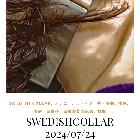
,
,
,
,
,
SWEDISH COLLAR
オナニー
ヒトイヌ
夢・妄想
排尿
,
,
,
調教
貞操帯
貞操帯装着記録
首枷
SWEDISHCOLLAR
2024/07/24