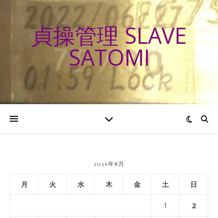
貞操管理 SLAVE
SATOMI
2026年8月
月
火
水
木
金
土
日
1
2