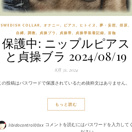
,
,
,
,
,
,
SWEDISH COLLAR
オナニー
ピアス
ヒトイヌ
夢・妄想
排尿
,
,
,
,
,
自縛
調教
貞操ブラ
貞操帯
貞操帯装着記録
首枷
保護中: ニップルピアス
と貞操ブラ 2024/08/19
8月 31, 2024
この投稿はパスワードで保護されているため抜粋文はありません。
もっと読む
コメントを読むにはパスワードを入力して
libidocontrol00xx
ださい。