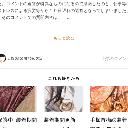
た。コメントの返答が特異なものになるので躊躇したのと、仕事等
ストレスによる疲労等から１０日遅れの返答となってしまいました
そのコメントでの質問内容は、 …
もっと読む
libidocontrol00xx
1件のコメン
これも好きかも
保護中: 装着期間
装着期間更新
手枷首枷総装着