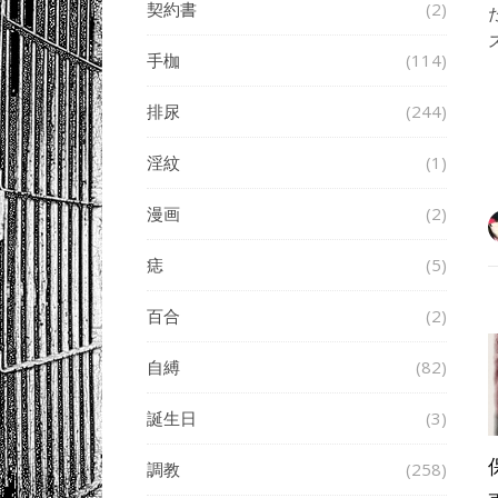
契約書
(2)
手枷
(114)
排尿
(244)
淫紋
(1)
漫画
(2)
痣
(5)
百合
(2)
自縛
(82)
誕生日
(3)
調教
(258)