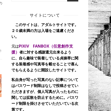
の
。
サイトについて
このサイトは、アダルトサイトです。
２０歳未満の方は入場をご遠慮くださ
い。
PIXIV FANBOX（任意創作支
元は
ト
援）
者に対する感謝還元出来るよう
に、自ら趣味で装着している貞操帯に関
する装着感や写真等を載せることで喜ん
でもらえるように開設したサイトです。
私自身が写った写真のない記事について
はパスワード制限はなしで投稿させてい
ただきますが、個人写真が入ったものに
関しては拡散を防止するために。パスワ
ード制限を掛けさせていただいている次
第です。