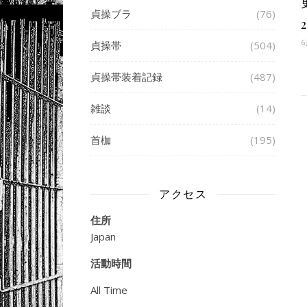
貞操ブラ
(76)
6
貞操帯
(504)
貞操帯装着記録
(487)
雑談
(14)
首枷
(195)
アクセス
住所
Japan
活動時間
All Time