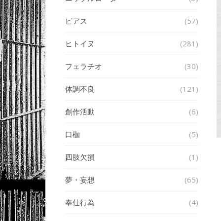
ピアス
(57)
ヒトイヌ
(281)
フェラチオ
(30)
体調不良
(121)
創作活動
(6)
口枷
(5)
四肢欠損
(1)
夢・妄想
(65)
奉仕行為
(4)