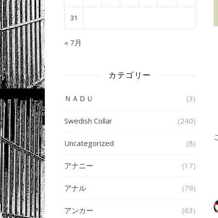
31
« 7月
カテゴリー
ＮＡＤＵ
(3)
Swedish Collar
(240)
Uncategorized
(8)
アナニー
(17)
アナル
(79)
アンカー
(63)