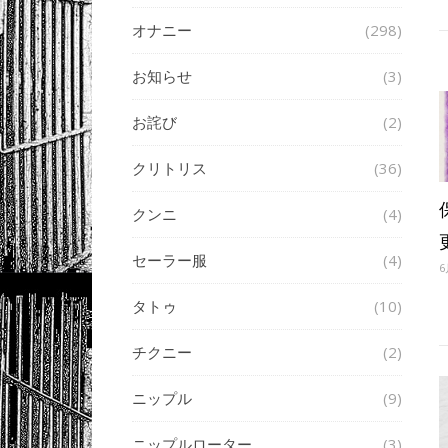
オナニー
(298)
お知らせ
(3)
お詫び
(2)
クリトリス
(36)
クンニ
(4)
セーラー服
(4)
6
タトゥ
(10)
チクニー
(2)
ニップル
(9)
ニップルローター
(3)