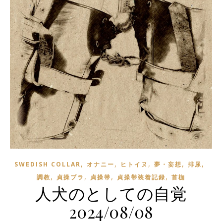
,
,
,
,
,
SWEDISH COLLAR
オナニー
ヒトイヌ
夢・妄想
排尿
,
,
,
,
調教
貞操ブラ
貞操帯
貞操帯装着記録
首枷
人犬のとしての自覚
2024/08/08