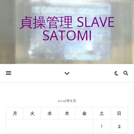
貞操管理 SLAVE
SATOMI
2026年8月
月
火
水
木
金
土
日
1
2