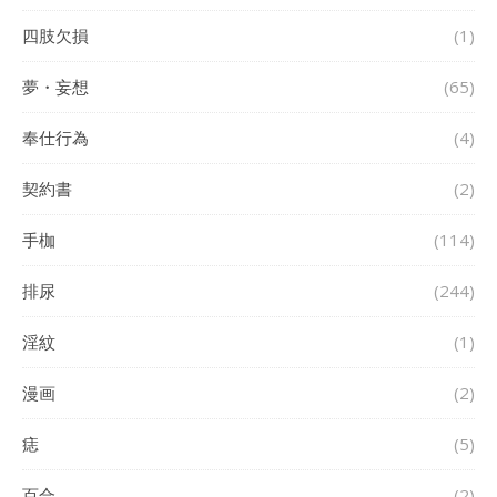
四肢欠損
(1)
夢・妄想
(65)
奉仕行為
(4)
契約書
(2)
手枷
(114)
排尿
(244)
淫紋
(1)
漫画
(2)
痣
(5)
百合
(2)