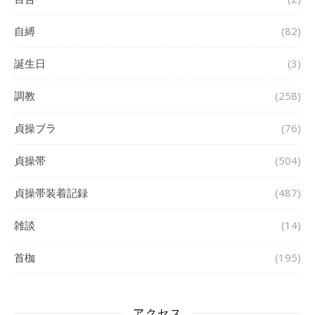
自縛
(82)
誕生日
(3)
調教
(258)
貞操ブラ
(76)
貞操帯
(504)
貞操帯装着記録
(487)
雑談
(14)
首枷
(195)
アクセス