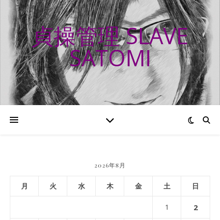
貞操管理 SLAVE
SATOMI
2026年8月
月
火
水
木
金
土
日
1
2