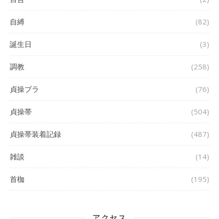
自縛
(82)
誕生日
(3)
調教
(258)
貞操ブラ
(76)
貞操帯
(504)
貞操帯装着記録
(487)
雑談
(14)
首枷
(195)
アクセス