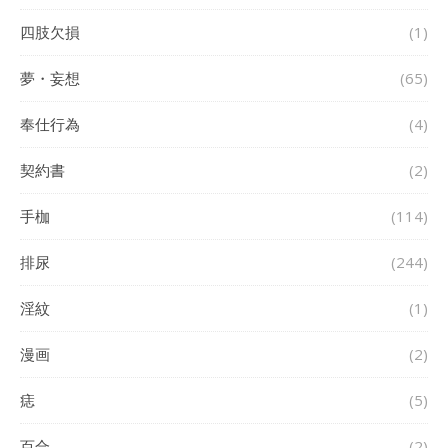
四肢欠損
(1)
夢・妄想
(65)
奉仕行為
(4)
契約書
(2)
手枷
(114)
排尿
(244)
淫紋
(1)
漫画
(2)
痣
(5)
百合
(2)