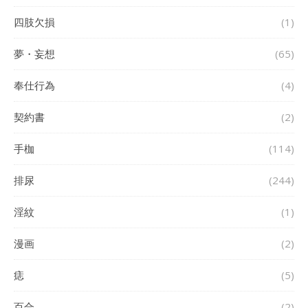
四肢欠損
(1)
夢・妄想
(65)
奉仕行為
(4)
契約書
(2)
手枷
(114)
排尿
(244)
淫紋
(1)
漫画
(2)
痣
(5)
百合
(2)