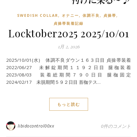
,
,
,
,
SWEDISH COLLAR
オナニー
体調不良
貞操帯
貞操帯装着記録
Locktober2025 2025/10/01
1月 2, 2026
2025/10/01(水) 体調不良ダウン１６３日目 貞操帯装着
2022/06/27 未解錠期間１１９２日目 腿枷装着
2023/08/03 装着総期間７９０日目 腿枷固定
2024/02/17 未脱期間５９２日目 首枷テス…
もっと読む
libidocontrol00xx
0件のコメント