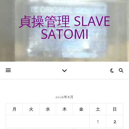
貞操管理 SLAVE
SATOMI
2026年8月
月
火
水
木
金
土
日
1
2