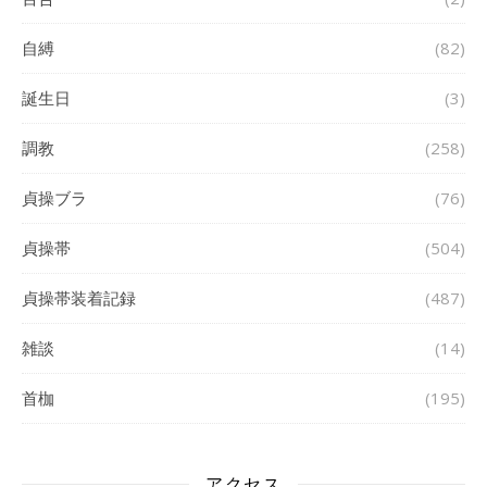
自縛
(82)
誕生日
(3)
調教
(258)
貞操ブラ
(76)
貞操帯
(504)
貞操帯装着記録
(487)
雑談
(14)
首枷
(195)
アクセス