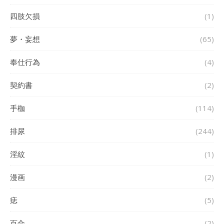
四肢欠損
(1)
夢・妄想
(65)
奉仕行為
(4)
契約書
(2)
手枷
(114)
排尿
(244)
淫紋
(1)
漫画
(2)
痣
(5)
百合
(2)