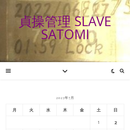
貞操管理 SLAVE
SATOMI
2023年7月
月
火
水
木
金
土
日
1
2