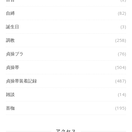
自縛
(82)
誕生日
(3)
調教
(258)
貞操ブラ
(76)
貞操帯
(504)
貞操帯装着記録
(487)
雑談
(14)
首枷
(195)
アクセス