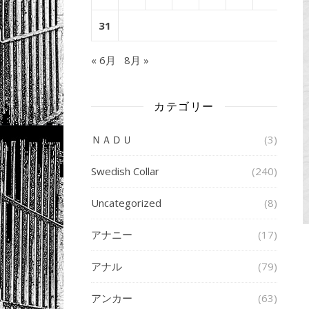
31
« 6月
8月 »
カテゴリー
ＮＡＤＵ
(3)
Swedish Collar
(240)
Uncategorized
(8)
アナニー
(17)
アナル
(79)
アンカー
(63)