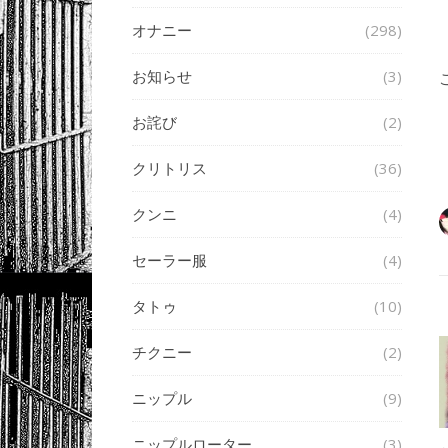
オナニー
(298)
お知らせ
(3)
お詫び
(2)
クリトリス
(36)
クンニ
(4)
セーラー服
(4)
タトゥ
(10)
チクニー
(2)
ニップル
(9)
ニップルローター
(3)