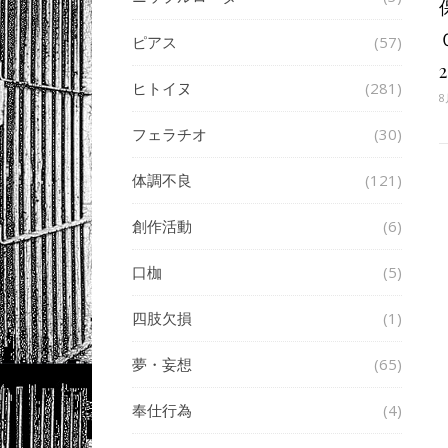
ピアス
(57)
2
ヒトイヌ
(281)
8
フェラチオ
(30)
体調不良
(121)
創作活動
(6)
口枷
(5)
四肢欠損
(1)
夢・妄想
(65)
奉仕行為
(4)