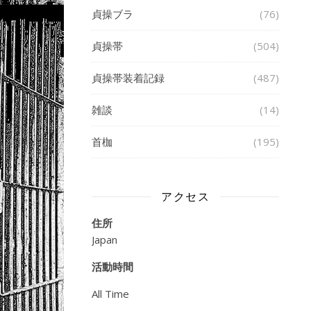
貞操ブラ
(76)
貞操帯
(504)
貞操帯装着記録
(487)
雑談
(14)
首枷
(195)
アクセス
住所
Japan
活動時間
All Time