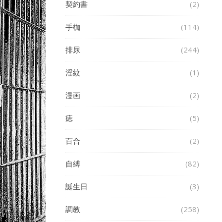
契約書
(2)
手枷
(114)
排尿
(244)
淫紋
(1)
漫画
(2)
痣
(5)
百合
(2)
自縛
(82)
誕生日
(3)
調教
(258)