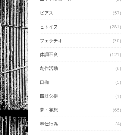
ピアス
(57)
ヒトイヌ
(281)
フェラチオ
(30)
体調不良
(121)
創作活動
(6)
口枷
(5)
四肢欠損
(1)
夢・妄想
(65)
奉仕行為
(4)