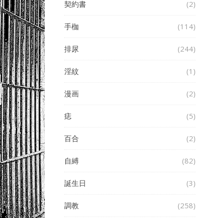
契約書
(2)
手枷
(114)
排尿
(244)
淫紋
(1)
漫画
(2)
痣
(5)
百合
(2)
自縛
(82)
誕生日
(3)
調教
(258)