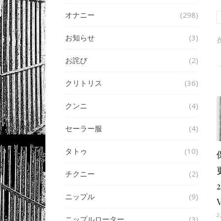
オナニー
(298)
お知らせ
(3)
お詫び
(2)
クリトリス
(36)
クンニ
(4)
セーラー服
(4)
タトゥ
(10)
チクニー
(2)
ニップル
(9)
2
ニップルローター
(3)