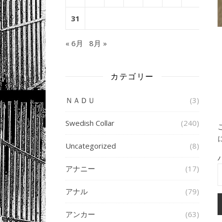
31
« 6月
8月 »
カテゴリー
ＮＡＤＵ
(3)
Swedish Collar
(240)
Uncategorized
(8)
アナニー
(17)
アナル
(79)
アンカー
(63)