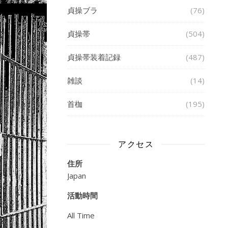
貞操ブラ
(76)
貞操帯
(504)
貞操帯装着記録
(487)
雑談
(14)
首枷
(195)
アクセス
住所
Japan
活動時間
All Time