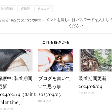
装着記録
貞操帯
過去ログ
コメントを読むにはパスワードを入力し
投稿者:
libidocontrol00xx
ください。
これも好きかも
保護中: 装着期間
ブログを書いて
装着期間更新
更新
いて思う事
2024/06/04
6月 12, 2024
2024/02/14（Saint
2025/04/03
8月 4, 2025
Valentine）
月 20, 2024