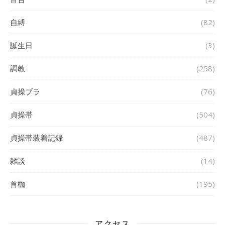
自縛
(82)
誕生日
(3)
調教
(258)
貞操ブラ
(76)
貞操帯
(504)
貞操帯装着記録
(487)
雑談
(14)
首枷
(195)
アクセス