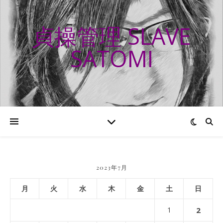
貞操管理 SLAVE
SATOMI
2023年7月
月
火
水
木
金
土
日
1
2