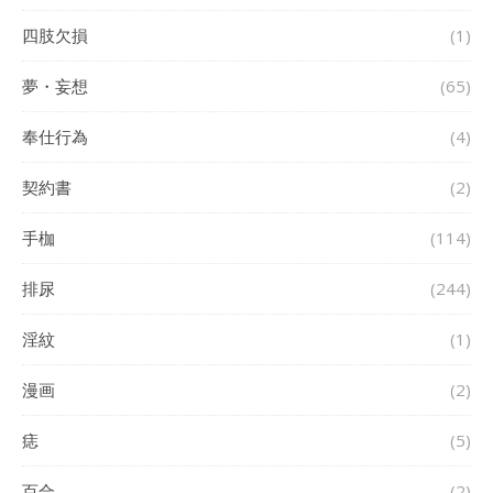
四肢欠損
(1)
夢・妄想
(65)
奉仕行為
(4)
契約書
(2)
手枷
(114)
排尿
(244)
淫紋
(1)
漫画
(2)
痣
(5)
百合
(2)