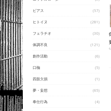
ピアス
(57)
ヒトイヌ
(281)
フェラチオ
(30)
体調不良
(121)
6
創作活動
(6)
口枷
(5)
四肢欠損
(1)
夢・妄想
(65)
奉仕行為
(4)