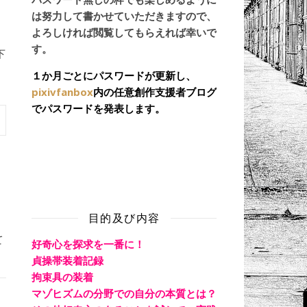
は努力して書かせていただきますので、
よろしければ閲覧してもらえれば幸いで
す。
下
１か月ごとにパスワードが更新し、
pixivfanbox
内の任意創作支援者ブログ
でパスワードを発表します。
目的及び内容
て
好奇心を探求を一番に！
貞操帯装着記録
拘束具の装着
マゾヒズムの分野での自分の本質とは？