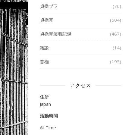
貞操ブラ
(76)
貞操帯
(504)
貞操帯装着記録
(487)
雑談
(14)
首枷
(195)
アクセス
住所
Japan
活動時間
All Time