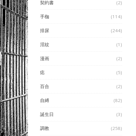
契約書
(2)
手枷
(114)
排尿
(244)
淫紋
(1)
漫画
(2)
痣
(5)
百合
(2)
自縛
(82)
誕生日
(3)
調教
(258)