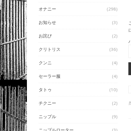
オナニー
(298)
お知らせ
(3)
お詫び
(2)
クリトリス
(36)
クンニ
(4)
セーラー服
(4)
タトゥ
(10)
チクニー
(2)
ニップル
(9)
ニップルローター
(3)