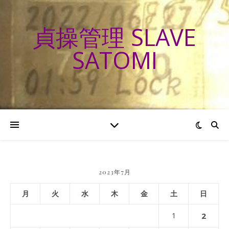
貞操管理 SLAVE
SATOMI
2023年7月
月
火
水
木
金
土
日
1
2