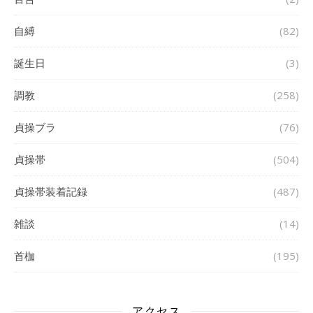
自縛
(82)
誕生日
(3)
調教
(258)
貞操ブラ
(76)
貞操帯
(504)
貞操帯装着記録
(487)
雑談
(14)
首枷
(195)
アクセス