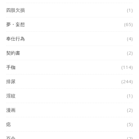
四肢欠損
(1)
夢・妄想
(65)
奉仕行為
(4)
契約書
(2)
手枷
(114)
排尿
(244)
淫紋
(1)
漫画
(2)
痣
(5)
百合
(2)