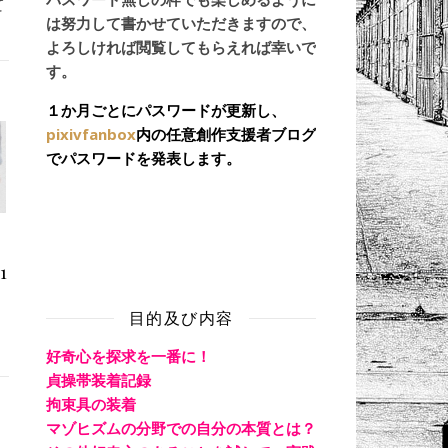
て
は努力して書かせていただきますので、
よろしければ閲覧してもらえれば幸いで
す。
１か月ごとにパスワードが更新し、
pixivfanbox
内の任意創作支援者ブログ
でパスワードを発表します。
1
目的及び内容
好奇心を探求を一番に！
貞操帯装着記録
拘束具の装着
マゾヒズムの分野での自分の本質とは？