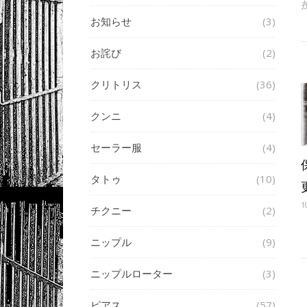
お知らせ
(3)
お詫び
(2)
クリトリス
(36)
クンニ
(4)
セーラー服
(4)
タトゥ
(10)
1
チクニー
(2)
ニップル
(9)
ニップルローター
(3)
ピアス
(57)