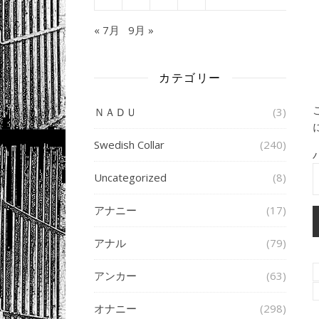
« 7月
9月 »
カテゴリー
ＮＡＤＵ
(3)
Swedish Collar
(240)
Uncategorized
(8)
アナニー
(17)
アナル
(79)
アンカー
(63)
オナニー
(298)