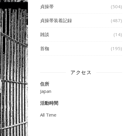
貞操帯
(504)
貞操帯装着記録
(487)
雑談
(14)
首枷
(195)
アクセス
住所
Japan
活動時間
All Time