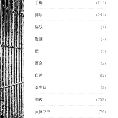
手枷
(114)
排尿
(244)
淫紋
(1)
漫画
(2)
痣
(5)
百合
(2)
自縛
(82)
誕生日
(3)
調教
(258)
貞操ブラ
(76)