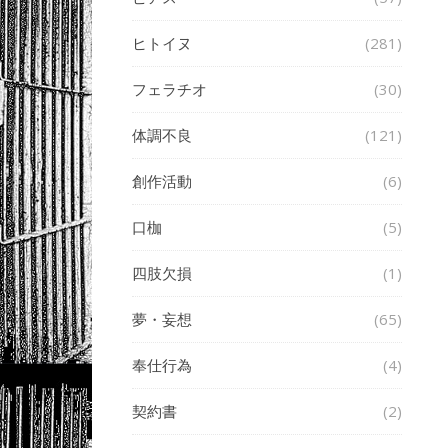
ヒトイヌ
(281)
フェラチオ
(30)
体調不良
(121)
創作活動
(6)
口枷
(5)
四肢欠損
(1)
夢・妄想
(65)
奉仕行為
(4)
契約書
(2)