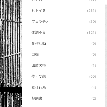
ヒトイヌ
(281)
フェラチオ
(30)
体調不良
(121)
創作活動
(6)
口枷
(5)
四肢欠損
(1)
夢・妄想
(65)
奉仕行為
(4)
契約書
(2)