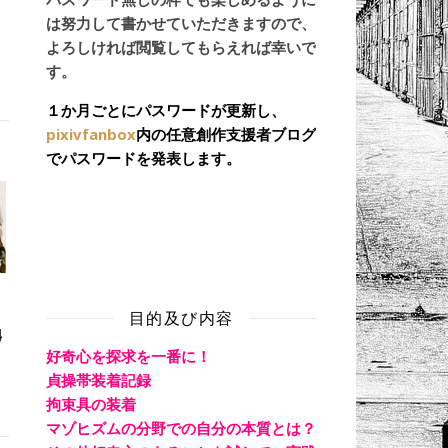
は努力して書かせていただきますので、
よろしければ閲覧してもらえれば幸いで
く
す。
１か月ごとにパスワードが更新し、
pixivfanbox
内の任意創作支援者ブログ
でパスワードを発表します。
目的及び内容
4
好奇心を探求を一番に！
貞操帯装着記録
拘束具の装着
マゾヒズムの分野での自分の本質とは？