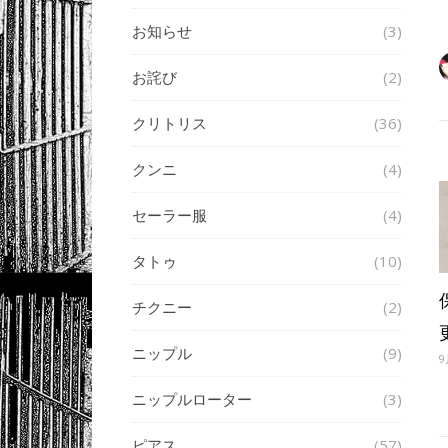
お知らせ
(3)
お詫び
(2)
クリトリス
(36)
クンニ
(4)
セーラー服
(4)
タトゥ
(10)
チクニー
(2)
ニップル
(9)
9
ニップルローター
(3)
ピアス
(57)