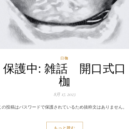
口枷
保護中: 雑話 開口式口
枷
8月 17, 2023
この投稿はパスワードで保護されているため抜粋文はありません。
もっと読む