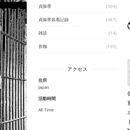
貞操帯
(504)
貞操帯装着記録
(487)
雑談
(14)
首枷
(195)
アクセス
住所
Japan
活動時間
All Time