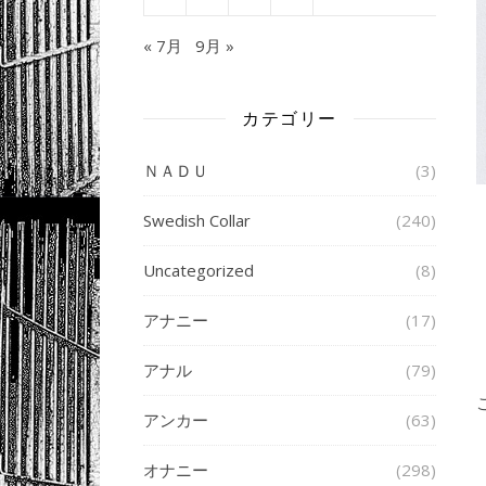
« 7月
9月 »
カテゴリー
ＮＡＤＵ
(3)
Swedish Collar
(240)
Uncategorized
(8)
アナニー
(17)
アナル
(79)
アンカー
(63)
オナニー
(298)