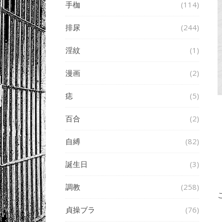
手枷
(114)
排尿
(244)
淫紋
(1)
漫画
(2)
痣
(5)
百合
(2)
自縛
(82)
誕生日
(3)
調教
(258)
貞操ブラ
(76)