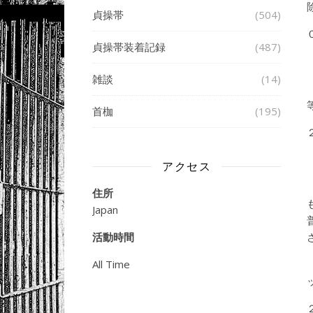
貞操帯
(504)
貞操帯装着記録
(487)
雑談
(14)
首枷
(195)
アクセス
住所
Japan
活動時間
All Time