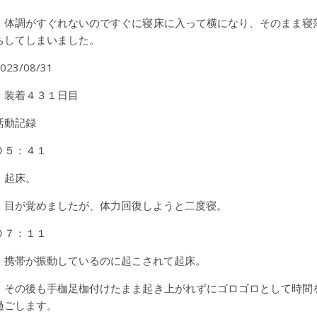
体調がすぐれないのですぐに寝床に入って横になり、そのまま寝
ちしてしまいました。
023/08/31
装着４３１日目
活動記録
０５：４１
起床。
目が覚めましたが、体力回復しようと二度寝。
０７：１１
携帯が振動しているのに起こされて起床。
その後も手枷足枷付けたまま起き上がれずにゴロゴロとして時間
過ごします。