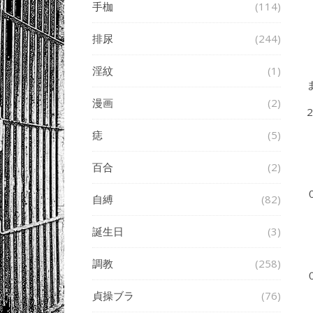
手枷
(114)
排尿
(244)
淫紋
(1)
漫画
(2)
2
痣
(5)
百合
(2)
自縛
(82)
誕生日
(3)
調教
(258)
貞操ブラ
(76)