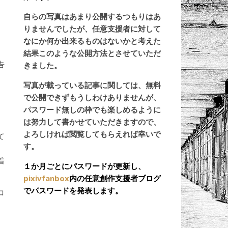
自らの写真はあまり公開するつもりはあ
りませんでしたが、任意支援者に対して
なにか何か出来るものはないかと考えた
結果このような公開方法とさせていただ
告
きました。
写真が載っている記事に関しては、無料
で公開できずもうしわけありませんが、
パスワード無しの枠でも楽しめるように
は努力して書かせていただきますので、
よろしければ閲覧してもらえれば幸いで
て
す。
。
着
１か月ごとにパスワードが更新し、
pixivfanbox
内の任意創作支援者ブログ
でパスワードを発表します。
ロ