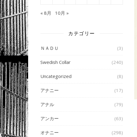
« 8月
10月 »
カテゴリー
ＮＡＤＵ
(3)
Swedish Collar
(240)
Uncategorized
(8)
アナニー
(17)
アナル
(79)
アンカー
(63)
オナニー
(298)