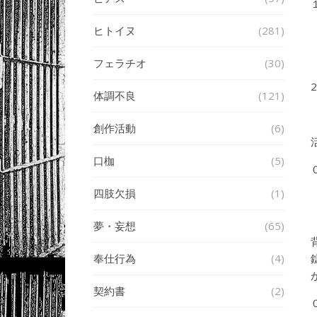
ヒトイヌ
(281)
フェラチオ
(30)
2
体調不良
(121)
創作活動
(6)
口枷
(5)
四肢欠損
(1)
夢・妄想
(65)
奉仕行為
(4)
契約書
(2)