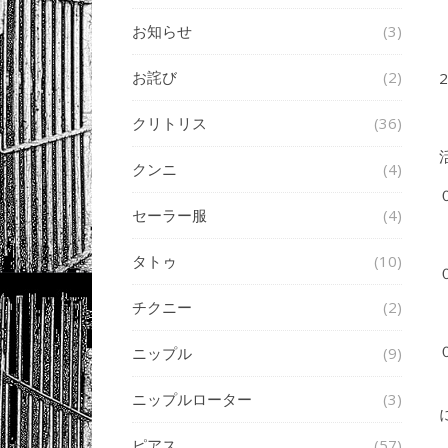
お知らせ
(3)
お詫び
(2)
2
クリトリス
(36)
クンニ
(4)
セーラー服
(4)
タトゥ
(10)
チクニー
(2)
ニップル
(9)
ニップルローター
(3)
ピアス
(57)