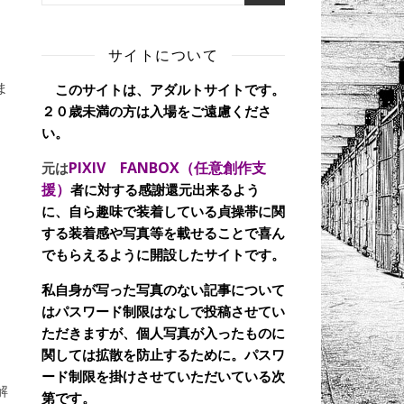
サイトについて
ま
このサイトは、アダルトサイトです。
２０歳未満の方は入場をご遠慮くださ
い。
PIXIV FANBOX（任意創作支
元は
援）
者に対する感謝還元出来るよう
に、自ら趣味で装着している貞操帯に関
する装着感や写真等を載せることで喜ん
でもらえるように開設したサイトです。
私自身が写った写真のない記事について
はパスワード制限はなしで投稿させてい
ただきますが、個人写真が入ったものに
関しては拡散を防止するために。パスワ
ード制限を掛けさせていただいている次
解
第です。