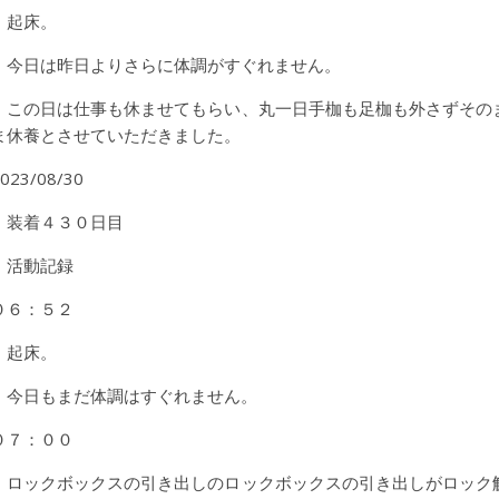
起床。
今日は昨日よりさらに体調がすぐれません。
この日は仕事も休ませてもらい、丸一日手枷も足枷も外さずその
ま休養とさせていただきました。
023/08/30
装着４３０日目
活動記録
０６：５２
起床。
今日もまだ体調はすぐれません。
０７：００
ロックボックスの引き出しのロックボックスの引き出しがロック