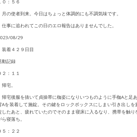
１０：５６
月の使者到来。今日はちょっと体調的にも不調気味です。
仕事に追われてこの日のエロ報告はありませんでした。
023/08/29
装着４２９日目
活動記録
０２：１１
帰宅。
帰宅後服を抜いて貞操帯に枷姿になりいつものように手枷Aと足あ
背Aを装着して施錠。その鍵をロックボックスにしまい引き出しを
錠したあと、疲れていたのでそのまま寝床に入るなり、携帯を触り
がら寝落ち。
０５：２２