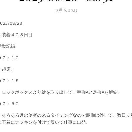
9月 6, 2023
023/08/28
装着４２８日目
活動記録
０７：１２
起床。
０７：１５
ロックボックスより鍵を取り出して、手枷Aと足枷Aを解錠。
０７：５２
そろそろ月の使者の来るタイミングなので腿枷は外して、数日ぶ
に下着にナプキンを付けて履いて仕事に出発。