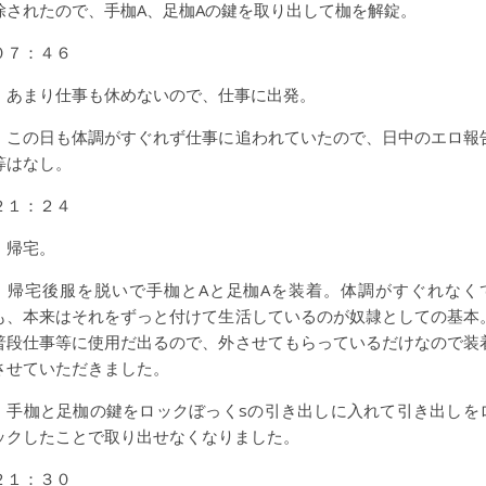
除されたので、手枷A、足枷Aの鍵を取り出して枷を解錠。
０７：４６
あまり仕事も休めないので、仕事に出発。
この日も体調がすぐれず仕事に追われていたので、日中のエロ報
等はなし。
２１：２４
帰宅。
帰宅後服を脱いで手枷とAと足枷Aを装着。体調がすぐれなく
も、本来はそれをずっと付けて生活しているのが奴隷としての基本
普段仕事等に使用だ出るので、外させてもらっているだけなので装
させていただきました。
手枷と足枷の鍵をロックぼっくsの引き出しに入れて引き出しを
ックしたことで取り出せなくなりました。
２１：３０