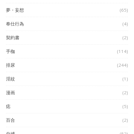
夢・妄想
(65)
奉仕行為
(4)
契約書
(2)
手枷
(114)
排尿
(244)
淫紋
(1)
漫画
(2)
痣
(5)
百合
(2)
自縛
(82)