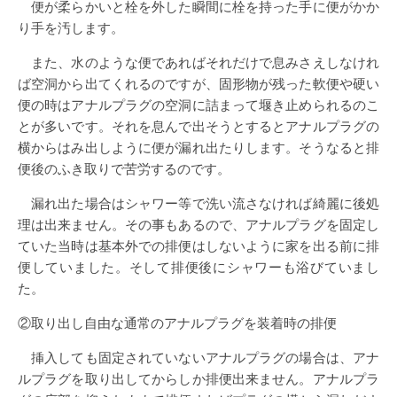
便が柔らかいと栓を外した瞬間に栓を持った手に便がかか
り手を汚します。
また、水のような便であればそれだけで息みさえしなけれ
ば空洞から出てくれるのですが、固形物が残った軟便や硬い
便の時はアナルプラグの空洞に詰まって堰き止められるのこ
とが多いです。それを息んで出そうとするとアナルプラグの
横からはみ出しように便が漏れ出たりします。そうなると排
便後のふき取りで苦労するのです。
漏れ出た場合はシャワー等で洗い流さなければ綺麗に後処
理は出来ません。その事もあるので、アナルプラグを固定し
ていた当時は基本外での排便はしないように家を出る前に排
便していました。そして排便後にシャワーも浴びていまし
た。
②取り出し自由な通常のアナルプラグを装着時の排便
挿入しても固定されていないアナルプラグの場合は、アナ
ルプラグを取り出してからしか排便出来ません。アナルプラ