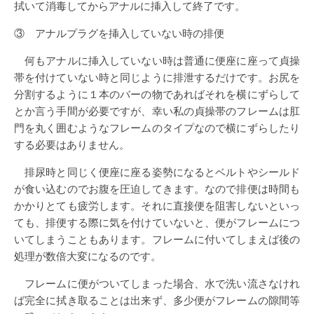
拭いて消毒してからアナルに挿入して終了です。
③ アナルプラグを挿入していない時の排便
何もアナルに挿入していない時は普通に便座に座って貞操
帯を付けていない時と同じように排泄するだけです。お尻を
分割するように１本のバーの物であればそれを横にずらして
とか言う手間が必要ですが、幸い私の貞操帯のフレームは肛
門を丸く囲むようなフレームのタイプなので横にずらしたり
する必要はありません。
排尿時と同じく便座に座る姿勢になるとベルトやシールド
が食い込むのでお腹を圧迫してきます。なので排便は時間も
かかりとても疲労します。それに直接便を阻害しないといっ
ても、排便する際に気を付けていないと、便がフレームにつ
いてしまうこともあります。フレームに付いてしまえば後の
処理が数倍大変になるのです。
フレームに便がついてしまった場合、水で洗い流さなけれ
ば完全に拭き取ることは出来ず、多少便がフレームの隙間等