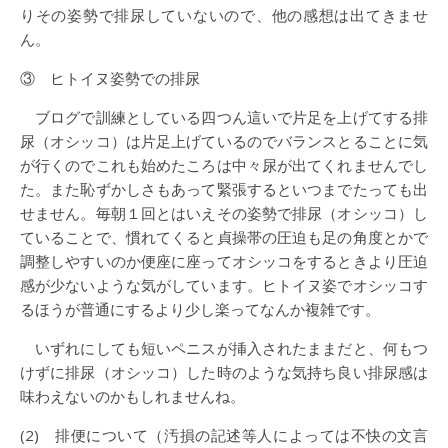
りその姿勢で排尿していないので、他の感想は出てきませ
ん。
③ ヒトイヌ姿勢での排尿
ブログで訓練としている四つん這いで片足を上げてする排
尿（オシッコ）は片足上げているのでバランスとることに気
が行くのでこれも始めたころは中々尿が出てくれませんでし
た。また恥ずかしさもあって緊張するといつまでたっても出
せません。毎朝１回とはいえその姿勢で排尿（オシッコ）し
ていることで、慣れてくると貞操帯の圧迫も足の角度とかで
調整しやすいのか便座に座ってオシッコをするときより圧迫
感が少ないような気がしています。ヒトイヌ姿でオシッコす
るほうが普通にするより少し楽ってなんか複雑です。
いずれにしても短いペニスが挿入されたままだと、何もつ
けずに排尿（オシッコ）した時のような気持ち良い排尿感は
味わえないのかもしれませんね。
(2) 排便について（汚損の記述等人によっては不快の文言