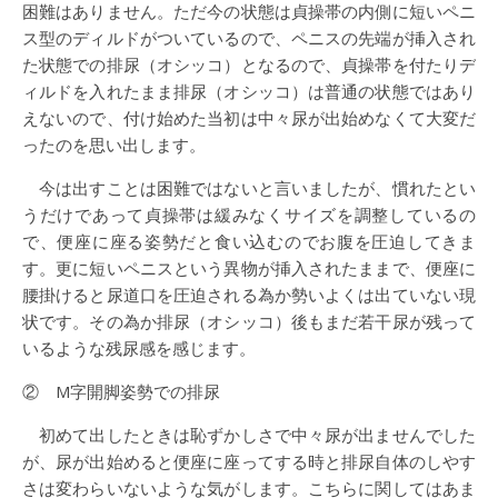
困難はありません。ただ今の状態は貞操帯の内側に短いペニ
ス型のディルドがついているので、ペニスの先端が挿入され
た状態での排尿（オシッコ）となるので、貞操帯を付たりデ
ィルドを入れたまま排尿（オシッコ）は普通の状態ではあり
えないので、付け始めた当初は中々尿が出始めなくて大変だ
ったのを思い出します。
今は出すことは困難ではないと言いましたが、慣れたとい
うだけであって貞操帯は緩みなくサイズを調整しているの
で、便座に座る姿勢だと食い込むのでお腹を圧迫してきま
す。更に短いペニスという異物が挿入されたままで、便座に
腰掛けると尿道口を圧迫される為か勢いよくは出ていない現
状です。その為か排尿（オシッコ）後もまだ若干尿が残って
いるような残尿感を感じます。
② M字開脚姿勢での排尿
初めて出したときは恥ずかしさで中々尿が出ませんでした
が、尿が出始めると便座に座ってする時と排尿自体のしやす
さは変わらいないような気がします。こちらに関してはあま