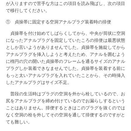
が入りますので苦手な方はこの項目を読み飛ばし、次の項目
で移行してください。
① 貞操帯に固定する空洞アナルプラグ装着時の排便
貞操帯を付け始めてしばらくしてから、中央が筒状に空洞
になったアナルプラグを固定していたころの排便は最悪状態
としか言いようがありませんでした。貞操帯を施錠してから
アナルプラグを挿入しようと考えたため、アナルを囲むよう
に楕円の穴の開いた貞操帯のフレームを通るサイズのアナル
プラグしか装着できなませんでした。貞操帯を装着する前に
もっと太いアナルプラグを入れていたことから、その時挿入
したアナルプラグはサイズ不足。
普段の生活時はプラグの空洞を外から栓しているので、お
尻をアナルプラグを締め付けているのでお漏らしするという
ことはありません。排便するときはこのプラグを抜くのでは
なく空洞の栓を外してその空洞を通して排便するのですがと
ても難しい。