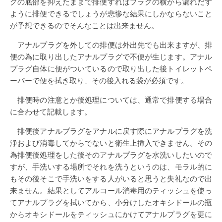
グの底部を抑えたままで排便すればプラグの横から漏れだす
ように排便できるでしょうが悲惨な結果にしかならないこと
が予想できるのでそんなことは出来ません。
アナルプラグを外しての排便は外出先でも出来ますが、排
便の為に取り出したアナルプラグで不便が生じます。アナル
プラグ自体に便がついているので取り出した後トイレットペ
ーパーで便を拭き取り、その後入れる袋が必須です。
排便時の注意とか後処理については、通常で排便する場合
に合わせて記載します。
排便後アナルプラグをアナルに戻す際にアナルプラグを洗
浄および消毒してからでないと衛生上挿入できません。その
為排便後処理をした後そのアナルプラグを水洗いしたいので
すが、手洗いする場所でそれを洗うというのは、モラル的に
もその後そこで手洗いをする人がいると思うと失礼なので出
来ません。結果としてアルコール消毒用のティッシュを使っ
てアナルプラグを拭いてから、小分けしたオキシドールの瓶
からオキシドールをティッシュにかけてアナルプラグを更に