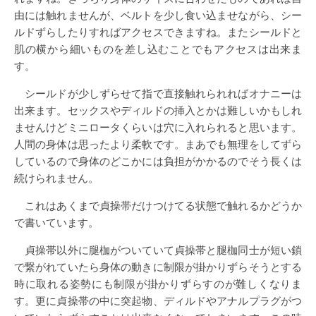
由には触れませんが、ベルトを少し食い込ませながら、シー
ルドずらしたりすればアクセスできますね。またシールドと
肌の横から細いものを差し込むことでもアクセスは出来ま
す。
シールドが少しずらせて指で直接触れられればオナニーは
出来ます。セックスやディルドの挿入とかは難しいかもしれ
ませんけどミニロータくらいは穴に入れられると思います。
人間の身体は思ったより柔軟です。まあでも無理をしてずら
しているので身体のどこかには負担がかかるのでそう長くは
続けられません。
これはあくまで貞操帯だけつけてる状態で触れるかどうか
で書いています。
貞操帯以外に腿枷がついていて貞操帯と腿枷同士が短い鎖
で繋がれていたら身体の動きに制限が掛かりずらそうとする
時に取れる姿勢にも制限が掛かりずらすのが難しくなりま
す。更に貞操帯の中に突起物、ディルドやアナルプラグがつ