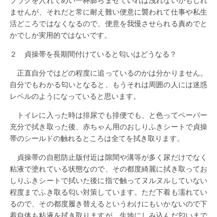
プラグを入れてめい一杯膨らませていれば洩れないかもしれ
ませんが、それだと常に耐え難い便意に襲われて仕事や私生
活どころではなくなるので、便意を我慢させられる責めでと
かでしか実用的ではないです。
２ 貞操帯を長期間付けていると匂いはどうなる？
正直自分ではどの程度に追っているのかは分かりません。
自分でもわかる匂いとなると、もうそれは周囲の人には迷惑
レベルのようになっていると思います。
トイレに入った時は排尿でも排便でも、と色ってペーパー
充分で拭き取った後、赤ちゃん用のおしりふきシートで貞操
帯のシールドの触れるところは全てを拭き取ります。
貞操帯の自慰防止版付近は隙間や溝等が多く尿だけでなく
粘液で塗れている状態なので、その都度綺麗に拭き取ってお
しりふきシートで拭いた後に指で触ってヌルヌルしていない
程度までふき取る匂い対策しています。ただ下着も濡れてい
るので、その都度履き替えるというわけにもいかないので下
着自体も粘液を拭き取りますが、生地にしみ込んだ匂いまで