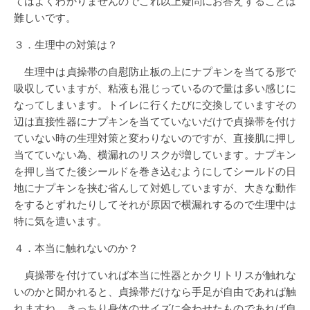
てはよくわかりませんのでこれ以上疑問にお答えすることは
難しいです。
３．生理中の対策は？
生理中は貞操帯の自慰防止板の上にナプキンを当てる形で
吸収していますが、粘液も混じっているので量は多い感じに
なってしまいます。トイレに行くたびに交換していますその
辺は直接性器にナプキンを当てていないだけで貞操帯を付け
ていない時の生理対策と変わりないのですが、直接肌に押し
当てていない為、横漏れのリスクが増しています。ナプキン
を押し当てた後シールドを巻き込むようにしてシールドの日
地にナプキンを挟む省んして対処していますが、大きな動作
をするとずれたりしてそれが原因で横漏れするので生理中は
特に気を遣います。
４．本当に触れないのか？
貞操帯を付けていれば本当に性器とかクリトリスが触れな
いのかと聞かれると、貞操帯だけなら手足が自由であれば触
れますね。きっちり身体のサイズに合わせたものであれば自