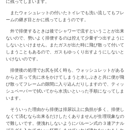
に残ってしまいます。
またウォシュレットの付いたトイレでも洗い流してもフレ
ームの継ぎ目とかに残ってしまうのです。
外で排便するときは後でシャワーで流すということが出来
ないので、勢いよく排便するのは控えて少量ずつ出すように
しないといけません。またガスが出た時に飛び散って付いて
しまうこともあるので、ガスもゆっくり出すようにしないと
いけないのです。
排便後の処理でお尻を拭く時も、ウォッシュレットがある
からと言って先に水をかけてしまうと水しぶきと共に便が飛
び散ってフレームの隙間に入り込んだりしますので、ティッ
シュペーパーで拭いてから水洗いといった手順になってしま
います。
そういった理由から排便は排尿以上に負担が多く、排便し
なくて済むなら出来るだけしたくありませんが生理現象なの
で難しいです。便洩れしないようにバルーン式の３連アナル