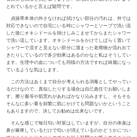
とれているかと言えば疑問です。
貞操帯本体の外さなければ拭けない部分の汚れは、外では
対応できないので自宅にいる時にシャワーとソープで洗い流
した後にオキシドールを掛けしみこませてからまたシャワー
で洗い流しています。オキシドールをかけてしばらく置いて
シャワーで流すと見えない部分に溜まった老廃物が流れ出て
きたりしているので多少効果はあるのかなと私はそうしてい
ます。生理中の血についても同様の方法ですれば綺麗になっ
ているような気はします。
この方法はあくまで自分が考えられる消毒としてやってい
るだけなので、真似したりする場合は自己責任でお願いしま
す。擦り傷等や肌荒れがあればかなり沁みますし、そもそも
そんなに多い量を頻繁に肌にかけても問題ないかということ
もありますので、決してお勧めは出来ないです。
そんな感じで毎日匂い対策はしていますが、自分の体臭は
鼻が麻痺しているだけで匂いが消えているのかどうかについ