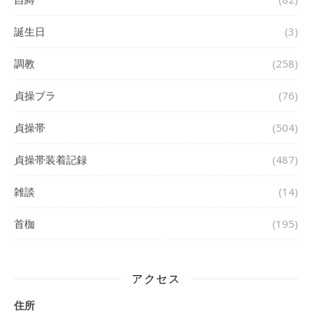
誕生日
(3)
調教
(258)
貞操ブラ
(76)
貞操帯
(504)
貞操帯装着記録
(487)
雑談
(14)
首枷
(195)
アクセス
住所