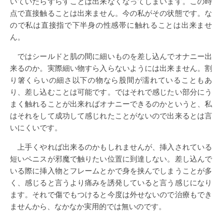
いていたらずらすことは出来なくなってしまいます。この時
点で直接触ることは出来ません。今の私がその状態です。な
ので私は直接指で下半身の性感帯に触れることは出来ませ
ん。
ではシールドと肌の間に細いものを差し込んでオナニー出
来るのか。実際細い物すら入らないようには出来ません。割
り箸くらいの細さ以下の物なら股間が濡れていることもあ
り、差し込むことは可能です。ではそれで感じたい部分にう
まく触れることが出来ればオナニーできるのかというと、私
はそれをして成功して感じれたことがないので出来るとは言
いにくいです。
上手くやれば出来るのかもしれませんが、挿入されている
短いペニスが邪魔で触りたい位置に到達しない。差し込んで
いる際に挿入物とフレームとかで身を挟んでしまうことが多
く、感じると言うより痛みを誘発していると言う感じになり
ます。それで傷でもつけると今度は外せないので治療もでき
ませんから、なかなか実用的では無いのです。