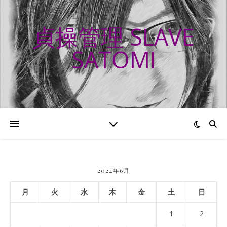
貞操管理 SLAVE
SATOMI
2024年6月
月
火
水
木
金
土
日
1
2