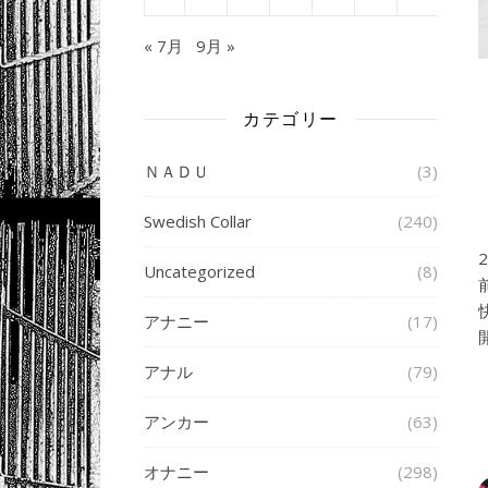
« 7月
9月 »
カテゴリー
ＮＡＤＵ
(3)
Swedish Collar
(240)
Uncategorized
(8)
アナニー
(17)
アナル
(79)
アンカー
(63)
オナニー
(298)