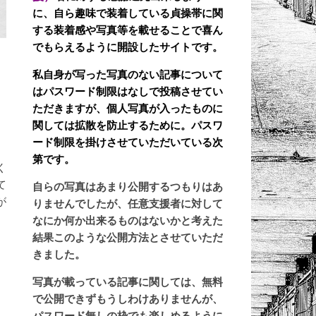
に、自ら趣味で装着している貞操帯に関
する装着感や写真等を載せることで喜ん
でもらえるように開設したサイトです。
私自身が写った写真のない記事について
8
はパスワード制限はなしで投稿させてい
ただきますが、個人写真が入ったものに
関しては拡散を防止するために。パスワ
ード制限を掛けさせていただいている次
第です。
く
て
自らの写真はあまり公開するつもりはあ
が
りませんでしたが、任意支援者に対して
なにか何か出来るものはないかと考えた
結果このような公開方法とさせていただ
きました。
写真が載っている記事に関しては、無料
で公開できずもうしわけありませんが、
パスワード無しの枠でも楽しめるように