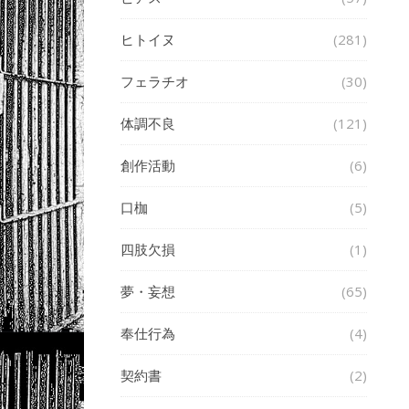
ヒトイヌ
(281)
フェラチオ
(30)
体調不良
(121)
創作活動
(6)
口枷
(5)
四肢欠損
(1)
夢・妄想
(65)
奉仕行為
(4)
契約書
(2)