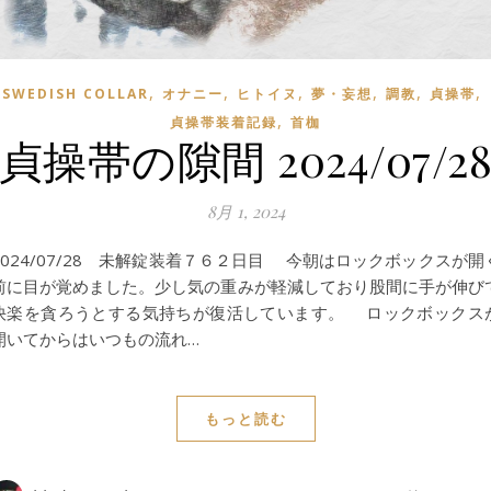
,
,
,
,
,
,
SWEDISH COLLAR
オナニー
ヒトイヌ
夢・妄想
調教
貞操帯
,
貞操帯装着記録
首枷
貞操帯の隙間 2024/07/2
8月 1, 2024
2024/07/28 未解錠装着７６２日目 今朝はロックボックスが開
前に目が覚めました。少し気の重みが軽減しており股間に手が伸び
快楽を貪ろうとする気持ちが復活しています。 ロックボックス
開いてからはいつもの流れ…
もっと読む