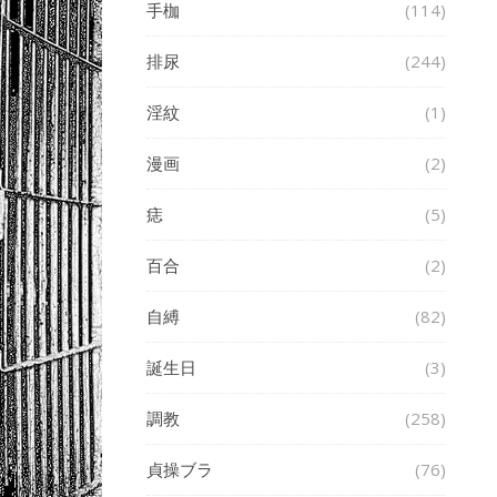
手枷
(114)
排尿
(244)
淫紋
(1)
漫画
(2)
痣
(5)
百合
(2)
自縛
(82)
誕生日
(3)
調教
(258)
貞操ブラ
(76)