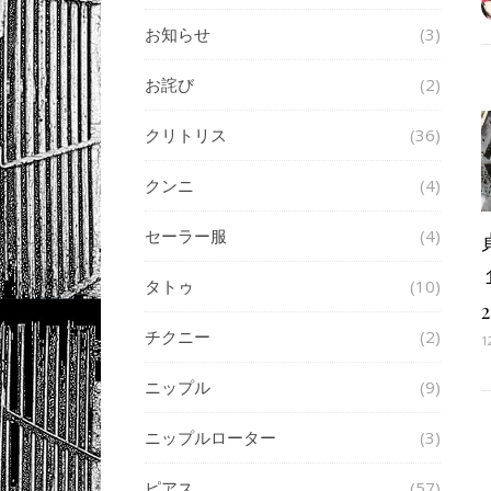
お知らせ
(3)
お詫び
(2)
クリトリス
(36)
クンニ
(4)
セーラー服
(4)
タトゥ
(10)
2
チクニー
(2)
1
ニップル
(9)
ニップルローター
(3)
ピアス
(57)