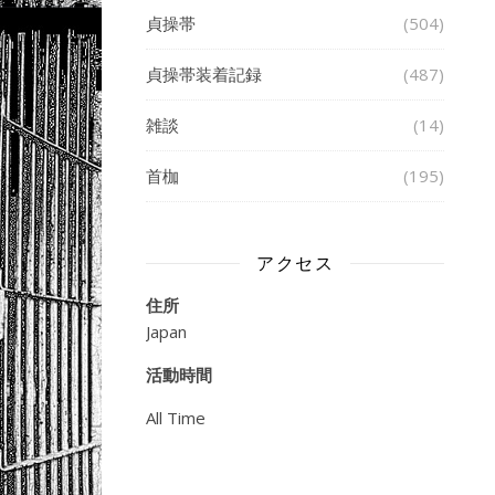
貞操帯
(504)
貞操帯装着記録
(487)
雑談
(14)
首枷
(195)
アクセス
住所
Japan
活動時間
All Time