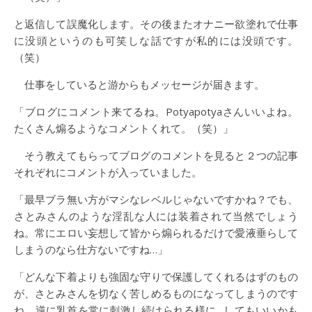
と返信して誤魔化します。その後またオナニー欲塗れで仕事
に没頭というのも可笑しな話ですが私的には没頭です。
（笑）
仕事をしていると游からもメッセージが届きます。
「ブログにコメント来てるね。Potyapotyaさんいいよね。
たくさん煽るようなコメントくれて。（笑）」
そう教えてもらってブログのコメントを見ると２つの記事
それぞれにコメントが入っていました。
「最早ブラ無い方がマシなレベルじゃないですかね？でも、
さとみさんのような淫乱な人には装着されて当然でしょう
ね。常にエロい妄想して皆から煽られるだけで愛液垂らして
しまうのなら仕方ないですね…」
「どんな下着よりも強固な守りで保護してくれるはずのもの
が、さとみさんを切なく苦しめるものになってしまうのです
ね。逆に乳首を常に刺激し続けられる様に…してもいいかも