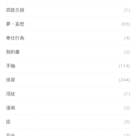
四肢欠損
(1)
夢・妄想
(65)
奉仕行為
(4)
契約書
(2)
手枷
(114)
排尿
(244)
淫紋
(1)
漫画
(2)
痣
(5)
百合
(2)