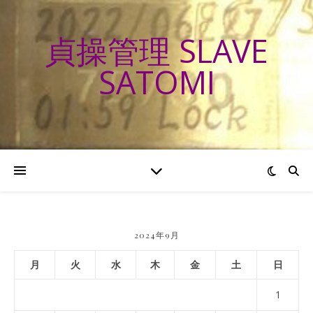
貞操管理 SLAVE
SATOMI
2024年9月
月
火
水
木
金
土
日
1