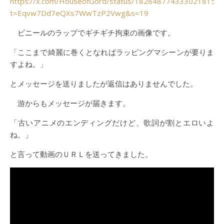
https://x.com/HouseofGord/status/1828487743330218151?
t=Eqvw7Dd7eQXs7WwTzP2Vwg&s=19
ビニールのラップでギチギチ拘束の画像です。
「ここまで綺麗に巻くとなればラッピングマシーンが要りま
すよね。」
とメッセージを送りましたが返信はありませんでした。
游からもメッセージが届きます。
「古いアニメのエンディングだけど、歌詞が割とエロいよ
ね。」
と言って動画のＵＲＬを送ってきました。