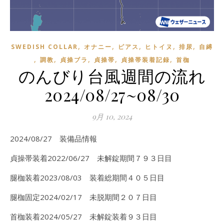
,
,
,
,
,
SWEDISH COLLAR
オナニー
ピアス
ヒトイヌ
排尿
自縛
,
,
,
,
,
調教
貞操ブラ
貞操帯
貞操帯装着記録
首枷
のんびり台風週間の流れ
2024/08/27~08/30
9月 10, 2024
2024/08/27 装備品情報
貞操帯装着2022/06/27 未解錠期間７９３日目
腿枷装着2023/08/03 装着総期間４０５日目
腿枷固定2024/02/17 未脱期間２０７日目
首枷装着2024/05/27 未解錠装着９３日目