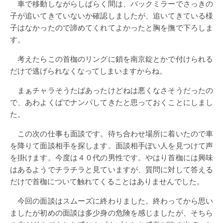
車で移動しながらしばらく間は、バックミラーでさっきの
子が追いてきていないか確認しましたが、追いてきている様
子はなかったので諦めてくれてよかったと胸を撫で下ろしま
す。
考えたらこの首枷のリングに鎖を南京錠とかで付けられる
だけで逃げられなくなってしまいますからね。
まぁチャラそうたばあったけどねは悪くなさそうだったの
で、あわよくばでナンパしてきたと思っておくことにしまし
た。
この次の仕事も面談です。待ち合わせ場所に着いたので車
を降りて面談相手を探します。面談相手ぽい人を見つけて声
を掛けます。今度は４０代の男性です。やはり首枷には興味
はあるようでチラチラと見ていますが、質問に対して答える
だけで首枷について触れてくることはありませんでした。
今回の面談はスムーズに終わりました。終わってから思い
ましたが初めの面談は多少身の危険を感じましたが、そちら