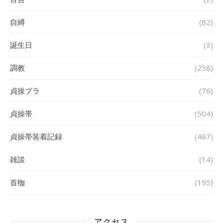
自縛
(82)
誕生日
(3)
調教
(258)
貞操ブラ
(76)
貞操帯
(504)
貞操帯装着記録
(487)
雑談
(14)
首枷
(195)
アクセス