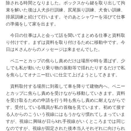
除される時間となりました。ボックスから鍵を取り出して拘
束を解いた後は人犬歩行訓練、尻尾振り訓練、犬食い訓練、
排尿訓練と続けて行います。そのあとシャワーを浴びて仕事
の準備をして家を出ます。
今日の仕事は人と会って話を聞いてまとめる仕事と資料取
り付けです。まずは資料を取り付けるために移動中です。今
日はＫさんからのメッセージは来ませんでした。
ペニーとカップの焦らし責めだけは場所や時を選ばず、少
しでも私が動いたり乗り物の振動等で揺れたりするだけで私
を焦らしてオナニー狂いに仕立て上げようとしてきます。
資料取付する場所に到着して車を降りて建物内へ、ペニー
とカップに焦らし責めを受けながら移動していきます。資料
を受け取るための申請を行う時も焦らし責めに耐えながらで
す。受付している職員が私の首枷を見ています。初めて接す
る人からのこういう視線にはもうかなり慣れてしまっていま
すが、視線に興味が日らkれ手視線がいくところまでは同じ
なのですが、視線が固定された後本当人それぞれに向けられ