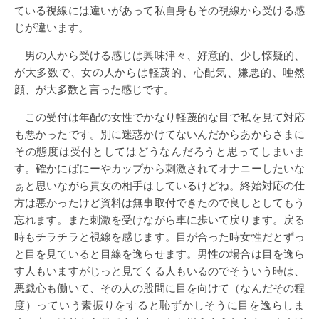
ている視線には違いがあって私自身もその視線から受ける感
じが違います。
男の人から受ける感じは興味津々、好意的、少し懐疑的、
が大多数で、女の人からは軽蔑的、心配気、嫌悪的、唖然
顔、が大多数と言った感じです。
この受付は年配の女性でかなり軽蔑的な目で私を見て対応
も悪かったです。別に迷惑かけてないんだからあからさまに
その態度は受付としてはどうなんだろうと思ってしまいま
す。確かにぱにーやカップから刺激されてオナニーしたいな
ぁと思いながら貴女の相手はしているけどね。終始対応の仕
方は悪かったけど資料は無事取付できたので良しとしてもう
忘れます。また刺激を受けながら車に歩いて戻ります。戻る
時もチラチラと視線を感じます。目が合った時女性だとずっ
と目を見ていると目線を逸らせます。男性の場合は目を逸ら
す人もいますがじっと見てくる人もいるのでそういう時は、
悪戯心も働いて、その人の股間に目を向けて（なんだその程
度）っていう素振りをすると恥ずかしそうに目を逸らしま