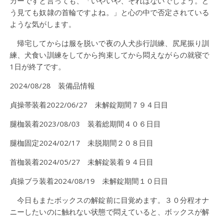
カーですと言っても、「いやいや、それはないでしょう。ど
う見ても奴隷の首輪ですよね。」と心の中で否定されている
ような気がします。
帰宅してからは服を脱いで夜の人犬歩行訓練、尻尾振り訓
練、犬食い訓練をしてから拘束してから悶えながらの就寝で
1日が終了です。
2024/08/28 装備品情報
貞操帯装着2022/06/27 未解錠期間７９４日目
腿枷装着2023/08/03 装着総期間４０６日目
腿枷固定2024/02/17 未脱期間２０８日目
首枷装着2024/05/27 未解錠装着９４日目
貞操ブラ装着2024/08/19 未解錠期間１０日目
今日もまたボックスの解錠前に目覚めます。３０分程オナ
ニーしたいのに触れない状態で悶えていると、ボックスが解