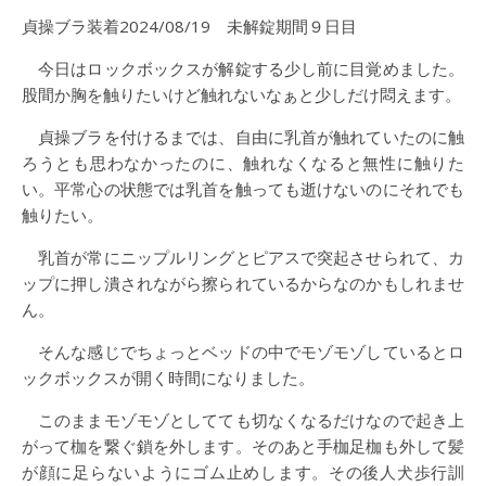
貞操ブラ装着2024/08/19 未解錠期間９日目
今日はロックボックスが解錠する少し前に目覚めました。
股間か胸を触りたいけど触れないなぁと少しだけ悶えます。
貞操ブラを付けるまでは、自由に乳首が触れていたのに触
ろうとも思わなかったのに、触れなくなると無性に触りた
い。平常心の状態では乳首を触っても逝けないのにそれでも
触りたい。
乳首が常にニップルリングとピアスで突起させられて、カ
ップに押し潰されながら擦られているからなのかもしれませ
ん。
そんな感じでちょっとベッドの中でモゾモゾしているとロ
ックボックスが開く時間になりました。
このままモゾモゾとしてても切なくなるだけなので起き上
がって枷を繋ぐ鎖を外します。そのあと手枷足枷も外して髪
が顔に足らないようにゴム止めします。その後人犬歩行訓