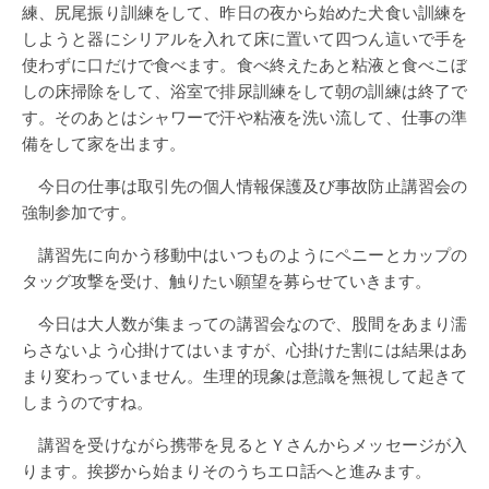
練、尻尾振り訓練をして、昨日の夜から始めた犬食い訓練を
しようと器にシリアルを入れて床に置いて四つん這いで手を
使わずに口だけで食べます。食べ終えたあと粘液と食べこぼ
しの床掃除をして、浴室で排尿訓練をして朝の訓練は終了で
す。そのあとはシャワーで汗や粘液を洗い流して、仕事の準
備をして家を出ます。
今日の仕事は取引先の個人情報保護及び事故防止講習会の
強制参加です。
講習先に向かう移動中はいつものようにペニーとカップの
タッグ攻撃を受け、触りたい願望を募らせていきます。
今日は大人数が集まっての講習会なので、股間をあまり濡
らさないよう心掛けてはいますが、心掛けた割には結果はあ
まり変わっていません。生理的現象は意識を無視して起きて
しまうのですね。
講習を受けながら携帯を見るとＹさんからメッセージが入
ります。挨拶から始まりそのうちエロ話へと進みます。