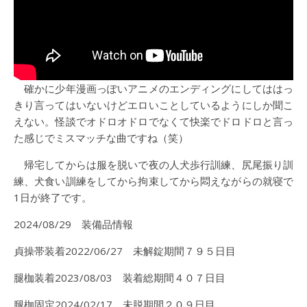
確かに少年漫画っぽいアニメのエンディングにしてははっ
きり言ってはいないけどエロいことしているようにしか聞こ
えない。怪談でオドロオドロでなくて快楽でドロドロと言っ
た感じでミスマッチな曲ですね（笑）
帰宅してからは服を脱いで夜の人犬歩行訓練、尻尾振り訓
練、犬食い訓練をしてから拘束してから悶えながらの就寝で
1日が終了です。
2024/08/29 装備品情報
貞操帯装着2022/06/27 未解錠期間７９５日目
腿枷装着2023/08/03 装着総期間４０７日目
腿枷固定2024/02/17 未脱期間２０９日目