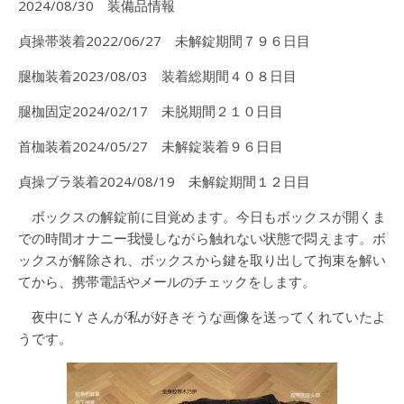
2024/08/30 装備品情報
貞操帯装着2022/06/27 未解錠期間７９６日目
腿枷装着2023/08/03 装着総期間４０８日目
腿枷固定2024/02/17 未脱期間２１０日目
首枷装着2024/05/27 未解錠装着９６日目
貞操ブラ装着2024/08/19 未解錠期間１２日目
ボックスの解錠前に目覚めます。今日もボックスが開くま
での時間オナニー我慢しながら触れない状態で悶えます。ボ
ックスが解除され、ボックスから鍵を取り出して拘束を解い
てから、携帯電話やメールのチェックをします。
夜中にＹさんが私が好きそうな画像を送ってくれていたよ
うです。