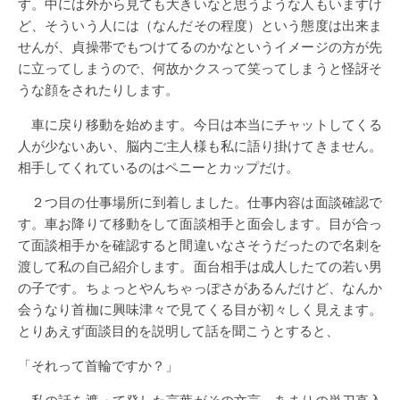
す。中には外から見ても大きいなと思うような人もいますけ
ど、そういう人には（なんだその程度）という態度は出来ま
せんが、貞操帯でもつけてるのかなというイメージの方が先
に立ってしまうので、何故かクスって笑ってしまうと怪訝そ
うな顔をされたりします。
車に戻り移動を始めます。今日は本当にチャットしてくる
人が少ないあい、脳内ご主人様も私に語り掛けてきません。
相手してくれているのはペニーとカップだけ。
２つ目の仕事場所に到着しました。仕事内容は面談確認で
す。車お降りて移動をして面談相手と面会します。目が合っ
て面談相手かを確認すると間違いなさそうだったので名刺を
渡して私の自己紹介します。面台相手は成人したての若い男
の子です。ちょっとやんちゃっぽさがあるんだけど、なんか
会うなり首枷に興味津々で見てくる目が初々しく見えます。
とりあえず面談目的を説明して話を聞こうとすると、
「それって首輪ですか？」