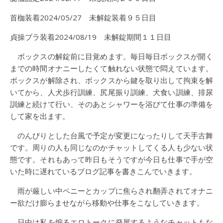
首枷装着2024/05/27 未解錠装着９５日目
貞操ブラ装着2024/08/19 未解錠期間１１日目
ボックスの解錠前に目覚めます。毎日毎日ボックスが開く
までの時間オナニーしたくて触れない状態で悶えています。
ボックスが解除され、ボックスから鍵を取り出して拘束を解
いてから、人犬歩行訓練、尻尾振り訓練、犬食い訓練、排尿
訓練と続けて行い、そのあとシャワーを浴びて仕事の準備を
して家を出ます。
のんびりとした台風で予定が変更になったりして天手古舞
です。周りの人も同じなのかチャットしてくる人も少ない状
態です。それもあって昨日もそうですが今日も仕事で手が空
いた時に遅れているブログ記事を書きこんでいきます。
雨が厳しい中ペニーとカップに焦らされ翻弄されてオナニ
ー欲だけ膨らませながら移動や仕事をこなしていきます。
日中は私を煽るエロトークに発展するようなチャットもな