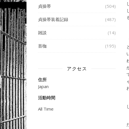
貞操帯
(504)
貞操帯装着記録
(487)
雑談
(14)
首枷
(195)
アクセス
住所
Japan
活動時間
All Time