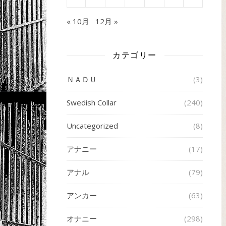
« 10月
12月 »
カテゴリー
ＮＡＤＵ
(3)
Swedish Collar
(240)
Uncategorized
(8)
アナニー
(17)
アナル
(79)
アンカー
(63)
オナニー
(298)