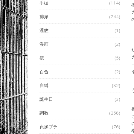
手枷
(114)
排尿
(244)
淫紋
(1)
漫画
(2)
痣
(5)
百合
(2)
自縛
(82)
誕生日
(3)
調教
(258)
貞操ブラ
(76)