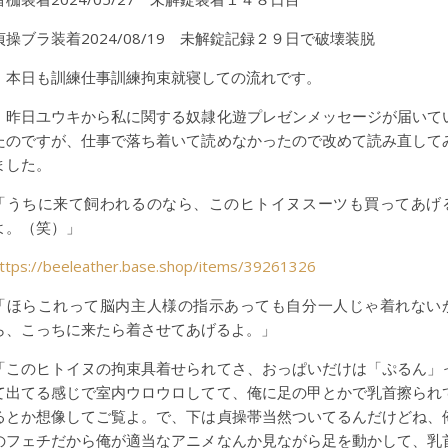
貞操ブラ装着2024/08/19 未解錠記録２９日で破壊装脱
本日も訓練仕事訓練拘束就寝しての流れです。
昨日ユウキから私に関する奴隷化遊プレゼンメッセージが届いて
たのですが、仕事で落ち着いて読めなかったので改めて読み直して
ました。
「うちに来て飼われるのなら、このヒトイヌスーツも買ってあげ
よ。（笑）」
ttps://beeleather.base.shop/items/39261326
「ほらこれって脳内主人様の指示あっても自分一人じゃ着れない
ら、こっちに来たら着させてあげるよ。」
「このヒトイヌの拘束具着せられてさ、おっぱいだけは「ぷるん」
て出てる感じで室内ウロウロしてて、俺に足の甲とかで乳首擦られ
るとか想像してご覧よ。で、下は貞操帯当然ついてるんだけどね、
のフェチだから俺が適当なアニメなんか見ながら足を動かして、乳