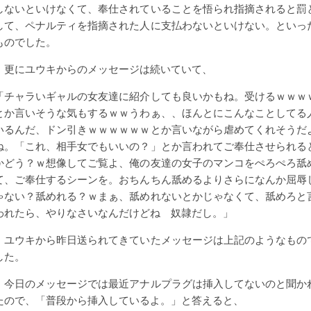
しないといけなくて、奉仕されていることを悟られ指摘されると罰
して、ペナルティを指摘された人に支払わないといけない。といっ
ものでした。
更にユウキからのメッセージは続いていて、
「チャラいギャルの女友達に紹介しても良いかもね。受けるｗｗｗ
とか言いそうな気もするｗｗうわぁ、、ほんとにこんなことしてる
いるんだ、ドン引きｗｗｗｗｗｗとか言いながら虐めてくれそうだ
ね。「これ、相手女でもいいの？」とか言われてご奉仕させられる
かどう？ｗ想像してご覧よ、俺の友達の女子のマンコをぺろぺろ舐
て、ご奉仕するシーンを。おちんちん舐めるよりさらになんか屈辱
ゃない？舐めれる？ｗまぁ、舐めれないとかじゃなくて、舐めろと
われたら、やりなさいなんだけどね 奴隷だし。」
ユウキから昨日送られてきていたメッセージは上記のようなもの
した。
今日のメッセージでは最近アナルプラグは挿入してないのと聞か
たので、「普段から挿入しているよ。」と答えると、