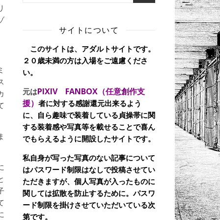
リ
ゾ
サイトについて
このサイトは、アダルトサイトです。
２０歳未満の方は入場をご遠慮くださ
ミ
い。
ス
PIXIV FANBOX（任意創作支
元は
カ
援）
者に対する感謝還元出来るよう
て
に、自ら趣味で装着している貞操帯に関
する装着感や写真等を載せることで喜ん
ま
でもらえるように開設したサイトです。
私自身が写った写真のない記事について
に
はパスワード制限はなしで投稿させてい
と
ただきますが、個人写真が入ったものに
子
関しては拡散を防止するために。パスワ
て
ード制限を掛けさせていただいている次
に
第です。