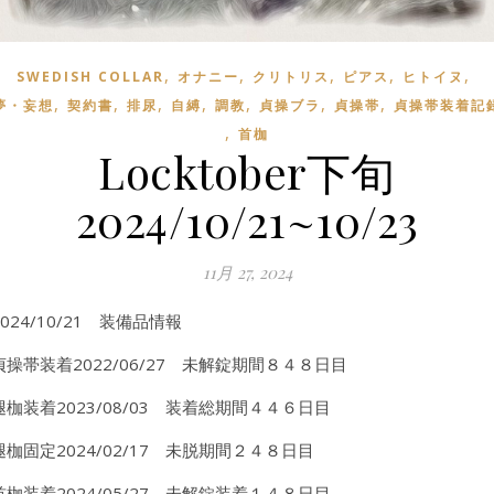
,
,
,
,
,
SWEDISH COLLAR
オナニー
クリトリス
ピアス
ヒトイヌ
,
,
,
,
,
,
,
夢・妄想
契約書
排尿
自縛
調教
貞操ブラ
貞操帯
貞操帯装着記
,
首枷
Locktober下旬
2024/10/21~10/23
11月 27, 2024
2024/10/21 装備品情報
貞操帯装着2022/06/27 未解錠期間８４８日目
腿枷装着2023/08/03 装着総期間４４６日目
腿枷固定2024/02/17 未脱期間２４８日目
首枷装着2024/05/27 未解錠装着１４８日目