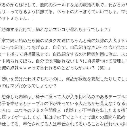
擦るのから移行して、股間のシールドを足の親指の爪で、わざとカ
カリ、ってなるように撫でる。ペットの犬っぽくていいでしょ。マ
のサトミちゃん。」
「想像するだけで、触れないマンコが濡れちゃうでしょ？」
「家で飼い始めたら俺のヲタク友達にちゃんと俺の奴隷の人犬サト
だよって紹介してあげるよ。自分で、自己紹介なさいって言われて
カート捲って貞操帯見せて、自己紹介するのと問答無用に俺に、ス
ート捲られてほら、自分で股間触れないように貞操帯つけて管理し
る俺の奴隷ｗｗｗって言われるのとどっちがいい？（笑）」
誘いを受けたわけでもないのに、何故か状況を妄想したりしてし
うのはマゾだからでしょうか？
想像した内容は、椅子に座って人が入る切れ込みのあるテーブル
椅子を寄せるとテーブルの下が座っている人たちから見えなくなる
ころに、ユウキのヲタク仲間数人（創造）が下半身を出したまま椅
に座ってゲームしてて、私はその下でヒトイヌで誰かの股間を舐め
奉仕してる。奉仕されてる人は奉仕されてるいることをばれない様