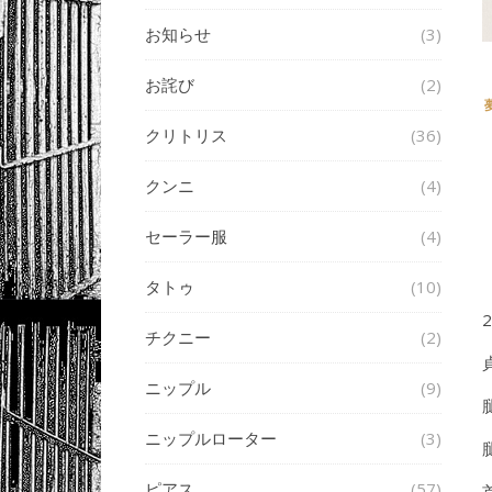
お知らせ
(3)
お詫び
(2)
クリトリス
(36)
クンニ
(4)
セーラー服
(4)
タトゥ
(10)
チクニー
(2)
ニップル
(9)
ニップルローター
(3)
ピアス
(57)