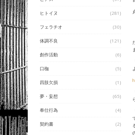
ヒトイヌ
(281)
フェラチオ
(30)
体調不良
(121)
創作活動
(6)
口枷
(5)
h
四肢欠損
(1)
夢・妄想
(65)
奉仕行為
(4)
契約書
(2)