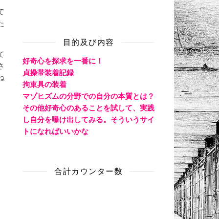
て
た
目的及び内容
て
好奇心を探求を一番に！
さ
貞操帯装着記録
ね
拘束具の装着
マゾヒズムの分野での自分の本質とは？
その他好奇心のあることを試して、実践
し自分を曝け出してみる。そういうサイ
トになればいいかな
合計カウンター数