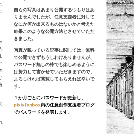
と
自らの写真はあまり公開するつもりはあ
た
りませんでしたが、任意支援者に対して
なにか何か出来るものはないかと考えた
結果このような公開方法とさせていただ
きました。
ｗ
人
写真が載っている記事に関しては、無料
よ
で公開できずもうしわけありませんが、
と
パスワード無しの枠でも楽しめるように
め
は努力して書かせていただきますので、
じ
よろしければ閲覧してもらえれば幸いで
言
す。
１か月ごとにパスワードが更新し、
で
pixivfanbox
内の任意創作支援者ブログ
でパスワードを発表します。
れ