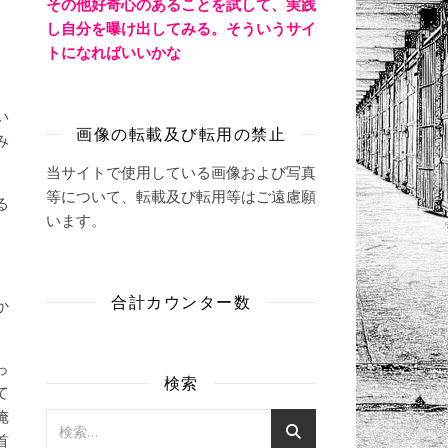
その他好奇心のあることを試して、実践
し自分を曝け出してみる。そういうサイ
トになればいいかな
い
画像の転載及び転用の禁止
み
当サイトで使用している画像および写真
等について、転載及び転用等はご遠慮願
る
います。
合計カウンター数
か
っ
検索
て
俺
首