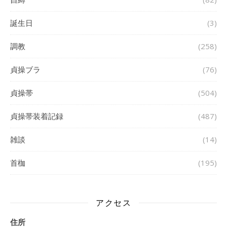
誕生日
(3)
調教
(258)
貞操ブラ
(76)
貞操帯
(504)
貞操帯装着記録
(487)
雑談
(14)
首枷
(195)
アクセス
住所