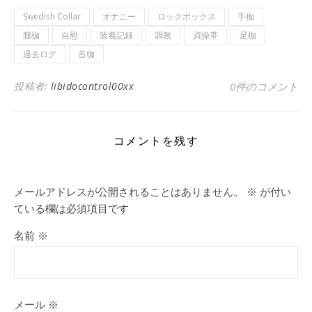
Swedish Collar
オナニー
ロックボックス
手枷
腿枷
自慰
装着記録
調教
貞操帯
足枷
過去ログ
首枷
投稿者:
libidocontrol00xx
0件のコメント
コメントを残す
メールアドレスが公開されることはありません。
※
が付い
ている欄は必須項目です
名前
※
メール
※