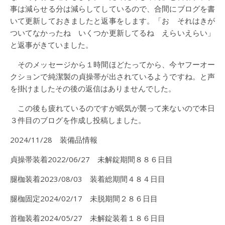
事は減らせる分は減らしてしているので、合間にブログを書
いて更新しておきましたと返事をします。「お それはきが
ついてなかったね いくつか更新してるね えらいえらい」
と返事がきていました。
そのメッセージから１時間ほどたってから、今ヤフーオー
クションで純潔製の貞操帯が出されているようですね。と声
を掛けましたその後の返信はありませんでした。
この後も疲れているのですが眠気が襲って来ないので本日
３件目のブログを作成し投稿しました。
2024/11/28 装備品情報
貞操帯装着2022/06/27 未解錠期間８８６日目
腿枷装着2023/08/03 装着総期間４８４日目
腿枷固定2024/02/17 未脱期間２８６日目
首枷装着2024/05/27 未解錠装着１８６日目