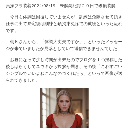
貞操ブラ装着2024/08/19 未解錠記録２９日で破損装脱
今日も体調は回復していませんが、訓練は免除させて頂き
仕事に出て帰宅後は訓練と鎖拘束免除での就寝といった流れ
です。
朝Ｋさんから、「体調大丈夫ですか。」といったメッセー
ジが来ていましたが見落としていて返信できませんでした。
お昼になって少し時間が出来たのでブログを１つ投稿した
後しばらくしてユウキから挨拶が届き、その後「これすごい
シンプルでいいよねこんなのつくれたら」といって画像が送
られてきました。