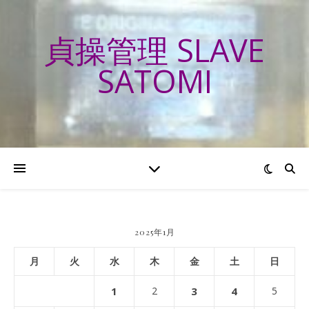
貞操管理 SLAVE
SATOMI
2025年1月
月
火
水
木
金
土
日
1
2
3
4
5