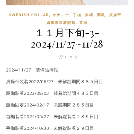
,
,
,
,
,
,
SWEDISH COLLAR
オナニー
手枷
自縛
調教
貞操帯
,
貞操帯装着記録
首枷
１１月下旬-3-
2024/11/27~11/28
1月 1, 2025
2024/11/27 装備品情報
貞操帯装着2022/06/27 未解錠期間８８５日目
腿枷装着2023/08/03 装着総期間４８３日目
腿枷固定2024/02/17 未脱期間２８５日目
首枷装着2024/05/27 未解錠装着１８５日目
手枷装着2024/10/30 未解錠装着２９日目