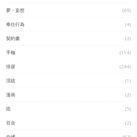
夢・妄想
(65)
奉仕行為
(4)
契約書
(2)
手枷
(114)
排尿
(244)
淫紋
(1)
漫画
(2)
痣
(5)
百合
(2)
自縛
(82)