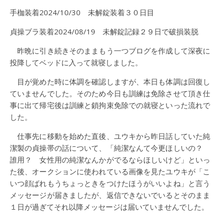
手枷装着2024/10/30 未解錠装着３０日目
貞操ブラ装着2024/08/19 未解錠記録２９日で破損装脱
昨晩に引き続きそのままもう一つブログを作成して深夜に
投降してベッドに入って就寝しました。
目が覚めた時に体調を確認しますが、本日も体調は回復し
ていませんでした。そのため今日も訓練は免除させて頂き仕
事に出て帰宅後は訓練と鎖拘束免除での就寝といった流れで
した。
仕事先に移動を始めた直後、ユウキから昨日話していた純
潔製の貞操帯の話について、「純潔なんて今更ほしいの？
誰用？ 女性用の純潔なんかがでるならほしいけど」といっ
た後、オークションに使われている画像を見たユウキが「こ
いつ顔ばれもうちょっときをつけたほうがいいよね」と言う
メッセージが届きましたが、返信できないでいるとそのまま
１日が過ぎてそれ以降メッセージは届いていませんでした。