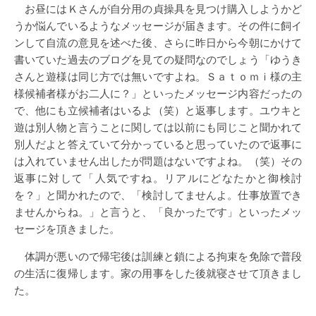
お昼にはＫさんが自分用の貞操具を見つけ購入しようかど
うか悩んでいるようなメッセージが届きます。その件に飼イ
ンして自流の意見を述べた後、さらに昨日から今朝にかけて
書いていた過去のブログを見ての疑問なのでしょう「ゆうき
さんと遊様は同じ方では無いですよね。Ｓａｔｏｍｉ様の主
様候補者様がお二人に？」といったメッセージ内容だったの
で、他にも立候補者はいるよ（笑）と返事します。ユウキと
遊は別人物と言うことに関しては以前にも同じこと聞かれて
別人だよと答えていて分かっていると思っていたので返事に
は入れていません出したが問題はないですよね。（笑）その
返事に対して「人気ですね。リアルにどなたかと御検討
を？」と聞かれたので、「検討してませんよ。仕事放置でき
ませんからね。」と言うと、「良かったです」といったメッ
セージを頂きました。
体調が悪いので帰宅後は訓練と鎖による拘束を免除で普段
の生活に復帰します。家の用事をした後就寝させて頂きまし
た。