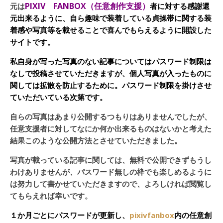
PIXIV FANBOX（任意創作支援）
元は
者に対する感謝還
元出来るように、自ら趣味で装着している貞操帯に関する装
着感や写真等を載せることで喜んでもらえるように開設した
サイトです。
私自身が写った写真のない記事についてはパスワード制限は
なしで投稿させていただきますが、個人写真が入ったものに
関しては拡散を防止するために。パスワード制限を掛けさせ
ていただいている次第です。
自らの写真はあまり公開するつもりはありませんでしたが、
任意支援者に対してなにか何か出来るものはないかと考えた
結果このような公開方法とさせていただきました。
写真が載っている記事に関しては、無料で公開できずもうし
わけありませんが、パスワード無しの枠でも楽しめるように
は努力して書かせていただきますので、よろしければ閲覧し
てもらえれば幸いです。
１か月ごとにパスワードが更新し、
pixivfanbox
内の任意創