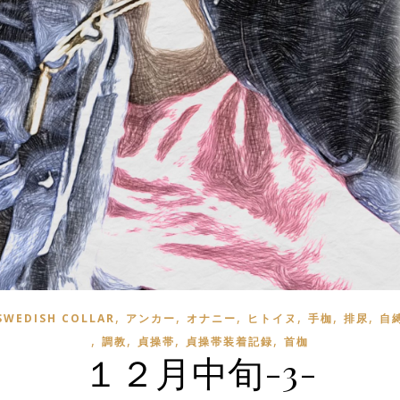
,
,
,
,
,
,
SWEDISH COLLAR
アンカー
オナニー
ヒトイヌ
手枷
排尿
自
,
,
,
,
調教
貞操帯
貞操帯装着記録
首枷
１２月中旬-3-