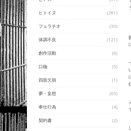
ヒトイヌ
(281)
フェラチオ
(30)
体調不良
(121)
創作活動
(6)
口枷
(5)
四肢欠損
(1)
夢・妄想
(65)
奉仕行為
(4)
契約書
(2)