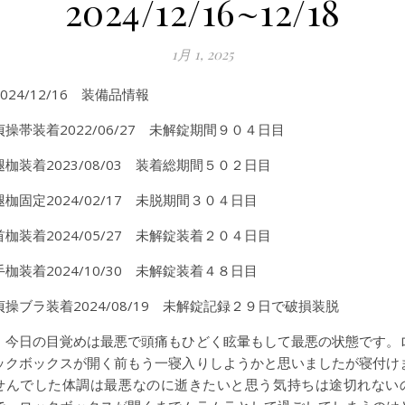
2024/12/16~12/18
1月 1, 2025
2024/12/16 装備品情報
貞操帯装着2022/06/27 未解錠期間９０４日目
腿枷装着2023/08/03 装着総期間５０２日目
腿枷固定2024/02/17 未脱期間３０４日目
首枷装着2024/05/27 未解錠装着２０４日目
手枷装着2024/10/30 未解錠装着４８日目
貞操ブラ装着2024/08/19 未解錠記録２９日で破損装脱
今日の目覚めは最悪で頭痛もひどく眩暈もして最悪の状態です。
ックボックスが開く前もう一寝入りしようかと思いましたが寝付け
せんでした体調は最悪なのに逝きたいと思う気持ちは途切れない