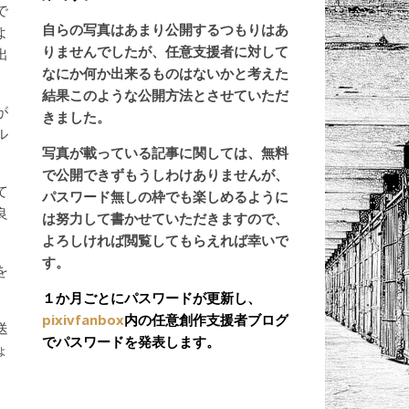
で
自らの写真はあまり公開するつもりはあ
よ
りませんでしたが、任意支援者に対して
出
なにか何か出来るものはないかと考えた
結果このような公開方法とさせていただ
が
きました。
ル
写真が載っている記事に関しては、無料
で公開できずもうしわけありませんが、
て
パスワード無しの枠でも楽しめるように
良
は努力して書かせていただきますので、
よろしければ閲覧してもらえれば幸いで
す。
を
１か月ごとにパスワードが更新し、
pixivfanbox
内の任意創作支援者ブログ
送
でパスワードを発表します。
ょ