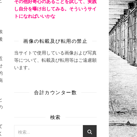
ど
その他好奇心のあることを試して、実践
し自分を曝け出してみる。そういうサイ
トになればいいかな
挨
後
画像の転載及び転用の禁止
当サイトで使用している画像および写真
近
等について、転載及び転用等はご遠慮願
せ
います。
的
病
合計カウンター数
と
の
検索
て
く