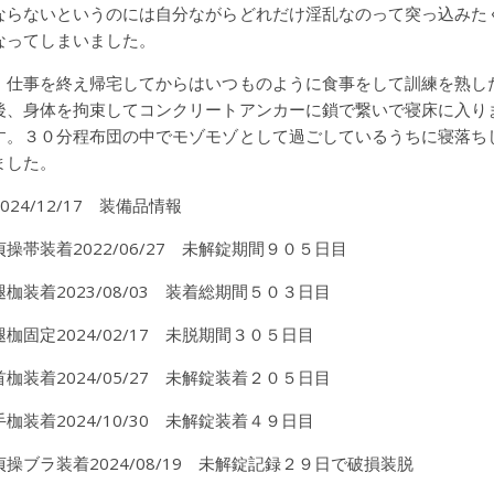
ならないというのには自分ながらどれだけ淫乱なのって突っ込みた
なってしまいました。
仕事を終え帰宅してからはいつものように食事をして訓練を熟し
後、身体を拘束してコンクリートアンカーに鎖で繋いで寝床に入り
す。３０分程布団の中でモゾモゾとして過ごしているうちに寝落ち
ました。
2024/12/17 装備品情報
貞操帯装着2022/06/27 未解錠期間９０５日目
腿枷装着2023/08/03 装着総期間５０３日目
腿枷固定2024/02/17 未脱期間３０５日目
首枷装着2024/05/27 未解錠装着２０５日目
手枷装着2024/10/30 未解錠装着４９日目
貞操ブラ装着2024/08/19 未解錠記録２９日で破損装脱