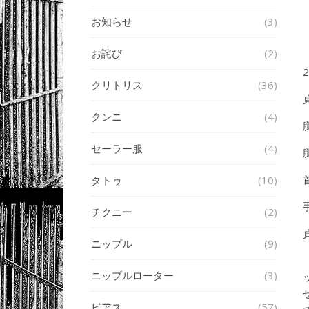
お知らせ
(3)
お詫び
(2)
クリトリス
(36)
クンニ
(4)
セーラー服
(4)
タトゥ
(10)
チクニー
(2)
ニップル
(9)
ニップルローター
(3)
ピアス
(57)