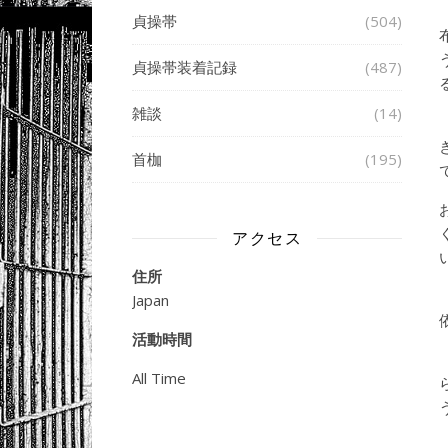
貞操帯
(504)
貞操帯装着記録
(487)
雑談
(14)
首枷
(195)
アクセス
住所
Japan
活動時間
All Time