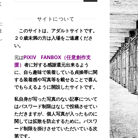
く
サイトについて
た
このサイトは、アダルトサイトです。
ま
２０歳未満の方は入場をご遠慮くださ
し
い。
PIXIV FANBOX（任意創作支
元は
援）
者に対する感謝還元出来るよう
に、自ら趣味で装着している貞操帯に関
する装着感や写真等を載せることで喜ん
でもらえるように開設したサイトです。
私自身が写った写真のない記事について
はパスワード制限はなしで投稿させてい
ただきますが、個人写真が入ったものに
関しては拡散を防止するために。パスワ
ード制限を掛けさせていただいている次
第です。