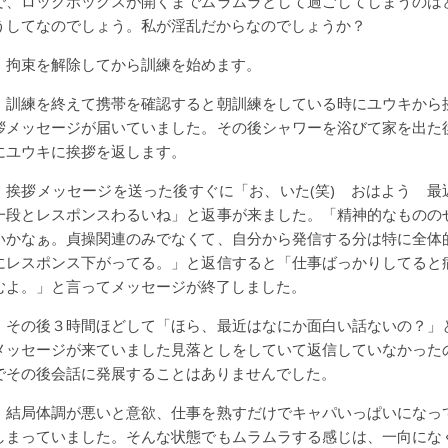
で、ロックボックスが開くまでムラムラとして過ごしてしまうのは
うしてなのでしょう。私が淫乱だからなのでしょうか？
拘束を解除してから訓練を始めます。
訓練を終えて携帯を確認すると朝訓練をしている時にユウキから
拶メッセージが届いていました。その後シャワーを浴びて家を出た
にユウキに挨拶を返します。
挨拶メッセージを送った後すぐに「お、いた(笑) おはよう 最
一段とレスポンスわるいね」と返事が来ました。「精神的なものの
いかなぁ。貞操関連のみでなくて、自分から発信する分は特に全体
にレスポンス下がってる。」と返信すると「仕事ばっかりしてると
むよ。」と言ってメッセージが終了しました。
その後３時間ほどして「ほら、最近はなにか面白い話ないの？」
メッセージが来ていました見落としをしていて返信していなかった
でその後会話に発展することはありませんでした。
結局体調が悪いと意欲、仕事を熟すだけでキャパいっぱいになっ
しまっていました。そんな状態でもムラムラする感じは、一向にな