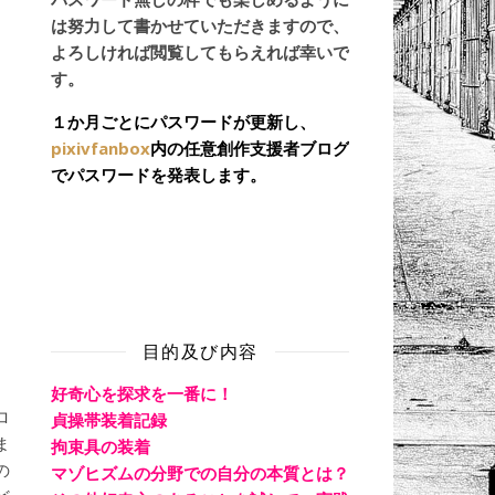
は努力して書かせていただきますので、
よろしければ閲覧してもらえれば幸いで
す。
１か月ごとにパスワードが更新し、
pixivfanbox
内の任意創作支援者ブログ
でパスワードを発表します。
目的及び内容
好奇心を探求を一番に！
ロ
貞操帯装着記録
ま
拘束具の装着
の
マゾヒズムの分野での自分の本質とは？