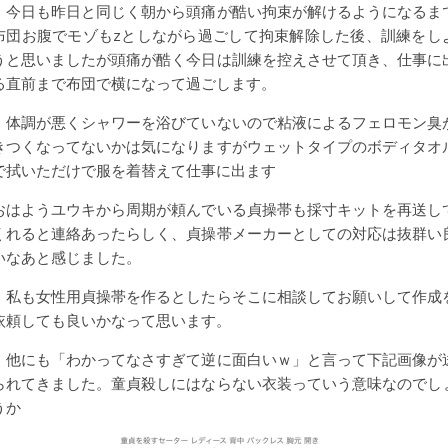
今日も昨日と同じく朝から頭痛が酷い拘束が解けるようになるま
布団お腹でモゾもzとしながら過ごして拘束解除した後、訓練をし
うと思いましたが頭痛が酷く今日は訓練を控えさせて頂き、仕事に
る直前まで布団で横になって過ごします。
体調が悪くシャワーを浴びていないので粘液によるフェロモン臭
きつくなってないかは気になりますがウェットタイプのボディタオ
で拭いただけで服を着替えて仕事に出ます
おはようユウキから周期が頼んでいる貞操帯も採寸キットを再送し
くれると連絡あったらしく、貞操帯メーカーとしての対応は抜群い
いなあと感じました。
私も女性用貞操帯を作るとしたらそこに相談してお願いして作成
依頼しても良いかなって思います。
他にも「わかってなさすぎて逆に面白いｗ」と言って下記画像が
られてきました。童貞殺しにはならない衣装っていう意味なのでし
うか