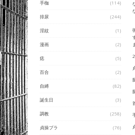
手枷
(114)
排尿
(244)
淫紋
(1)
漫画
(2)
痣
(5)
百合
(2)
自縛
(82)
誕生日
(3)
調教
(258)
貞操ブラ
(76)