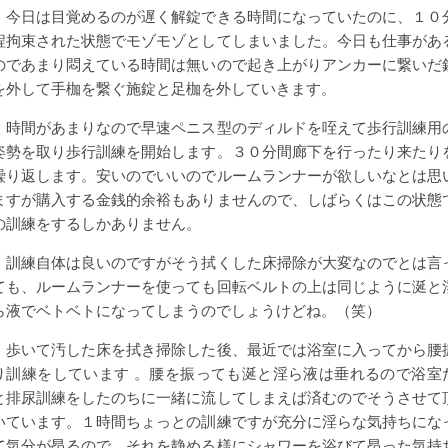
今日は目覚めるのが遅く解錠できる時間になっていたのに、１０
程拘束された状態でモゾモゾとしてしまいました。今日も仕事があ
のであまり悶えている時間は無いので起き上がりアンカーに繋いだ
を外して手枷を繋ぐ施錠と足枷を外していきます。
時間があまりなので早速ペニス型のディルドを咥えて歩行訓練用
姿勢を取り歩行訓練を開始します。３０分間廊下を行ったり来たり
繰り返します。安いのでいいのでルームランナーが欲しいなとは思
ますが購入する金銭的余裕もありませんので、しばらくはこの状態
の訓練をするしかありません。
訓練自体は良いのですがそう拭くした床掃除が大変なのでとは言
ても、ルームランナーを使っても回転ベルトの上は同じように涎と
ら液でベトベトになってしまうのでしょうけどね。（笑）
歩いて汚した床を拭き掃除した後、最近では浴室に入ってから腰
り訓練をしています 。腰を振っても涎と淫ら液は垂れるので浴室
と排尿訓練をしたのちに一緒に流してしまえば済むのでそうさせて
いています。１時間ちょっとの訓練ですが充分に淫らな気持ちにな
て気分が昂るので、それを静める様にシャワーを浴びて昂った気持