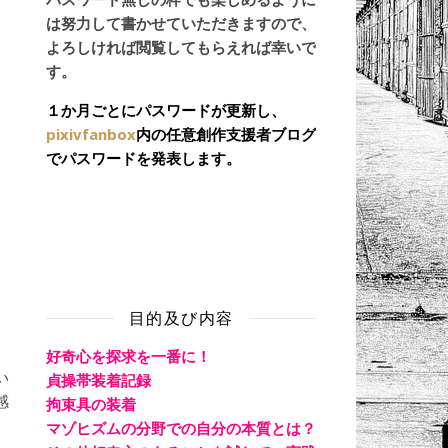
は努力して書かせていただきますので、
よろしければ閲覧してもらえれば幸いで
す。
１か月ごとにパスワードが更新し、
pixivfanbox
内の任意創作支援者ブログ
でパスワードを発表します。
目的及び内容
好奇心を探求を一番に！
い
貞操帯装着記録
感
拘束具の装着
マゾヒズムの分野での自分の本質とは？