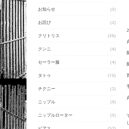
お知らせ
(3)
お詫び
(2)
2
クリトリス
(36)
クンニ
(4)
セーラー服
(4)
タトゥ
(10)
チクニー
(2)
ニップル
(9)
ニップルローター
(3)
ピアス
(57)