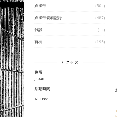
貞操帯
(504)
貞操帯装着記録
(487)
雑談
(14)
首枷
(195)
アクセス
住所
Japan
活動時間
All Time
h
t