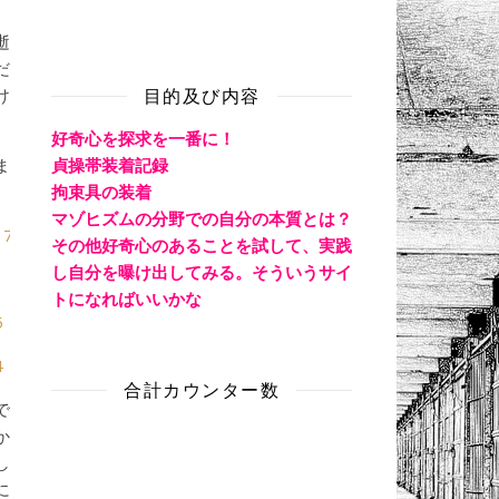
逝
だ
目的及び内容
け
好奇心を探求を一番に！
貞操帯装着記録
ま
拘束具の装着
マゾヒズムの分野での自分の本質とは？
17
その他好奇心のあることを試して、実践
し自分を曝け出してみる。そういうサイ
トになればいいかな
5
4
合計カウンター数
で
か
し
に