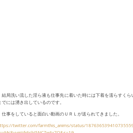
結局洗い流した淫ら液も仕事先に着いた時には下着を濡らすくら
までには湧き出しているのです。
仕事をしていると面白い動画のＵＲＬが送られてきました。
ttps://twitter.com/farmthis_anims/status/18763653941073555
=uMs8yymVk6shJ5NCZwtv7Q&s=19