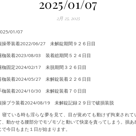
2025/01/07
2月 25, 2025
025/01/07
貞操帯装着2022/06/27 未解錠期間９２６日目
腿枷装着2023/08/03 装着総期間５２４日目
腿枷固定2024/02/17 未脱期間３２６日目
首枷装着2024/05/27 未解錠装着２２６日目
手枷装着2024/10/30 未解錠装着７０日目
貞操ブラ装着2024/08/19 未解錠記録２９日で破損装脱
寝ている時も淫らな夢を見て、目が覚めても動けず拘束されて
て、動かせる腰部分でモゾモゾと動いて快楽を貪ってしまう。損あ
じで今日もまた１日が始まります。