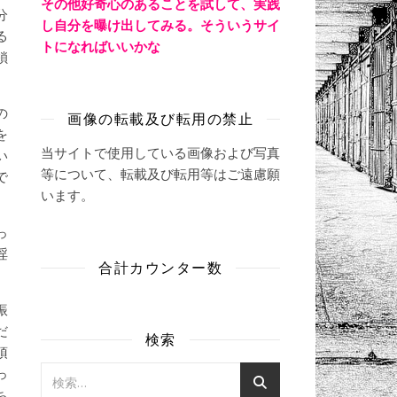
その他好奇心のあることを試して、実践
分
し自分を曝け出してみる。そういうサイ
る
トになればいいかな
鎖
の
画像の転載及び転用の禁止
を
当サイトで使用している画像および写真
い
等について、転載及び転用等はご遠慮願
で
います。
っ
淫
合計カウンター数
振
だ
検索
頂
っ
ち