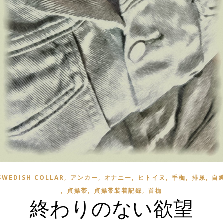
,
,
,
,
,
,
SWEDISH COLLAR
アンカー
オナニー
ヒトイヌ
手枷
排尿
自
,
,
,
貞操帯
貞操帯装着記録
首枷
終わりのない欲望