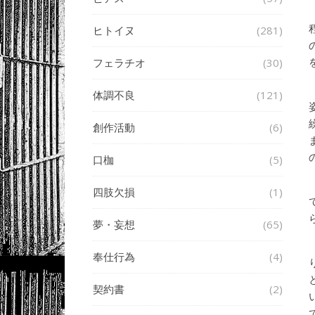
ヒトイヌ
(281)
フェラチオ
(30)
体調不良
(121)
創作活動
(6)
口枷
(5)
四肢欠損
(1)
夢・妄想
(65)
奉仕行為
(4)
契約書
(2)