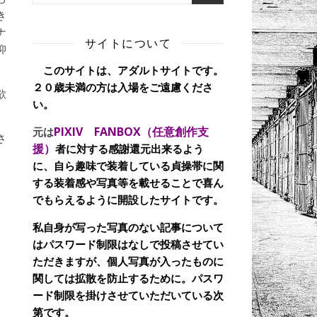
き
ナ
サイトについて
抑
このサイトは、アダルトサイトです。
２０歳未満の方は入場をご遠慮くださ
欲
い。
PIXIV FANBOX（任意創作支
元は
さ
援）
者に対する感謝還元出来るよう
に、自ら趣味で装着している貞操帯に関
する装着感や写真等を載せることで喜ん
でもらえるように開設したサイトです。
私自身が写った写真のない記事について
はパスワード制限はなしで投稿させてい
ただきますが、個人写真が入ったものに
関しては拡散を防止するために。パスワ
ード制限を掛けさせていただいている次
第です。