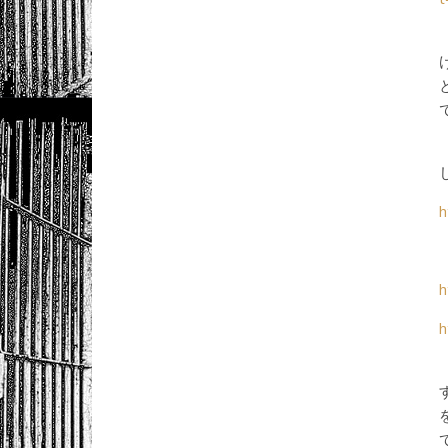
h
h
h