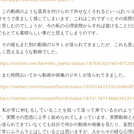
この動画のような器具を付けられて外せなくされるといっぱいい
けそうで羨ましく感じてしまいます。これはこれでずっとその状態
と苦しむのでしょうが、今の私の心理状態からすれば逝けることだ
でもとても素晴らしい事だと思えてしまうのです。
その後もまた別の動画のＵＲＬが送られてきましたが、これも羨
しく思えるような動画でした。
ttps://twitter.com/farmthis_anims/status/18764263546543720
また時間おいてから動画や画像のＵＲＬが送られてきました。
ttps://twitter.com/HouseofGord/status/187634433536264608
ttps://twitter.com/HouseofGord/status/187617851468638231
私が常に村むるしていることを狙って送って来ているかのよう
す。実際その思惑に上手く嵌められてしまっています。実際動画と
を送られてきていなくても自分で何かの動画や画像を見たり、妄想
て常にムラムラとはしているとは思いますが、人からその様な心理