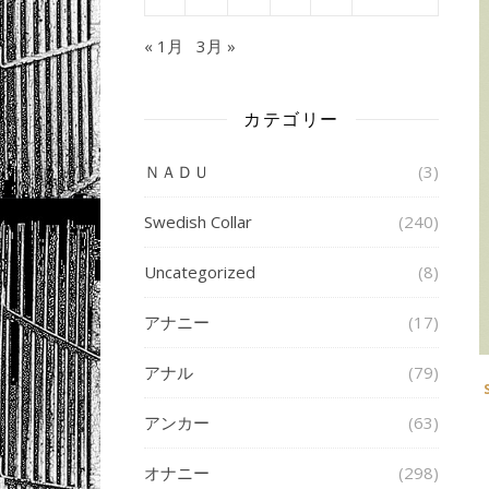
« 1月
3月 »
カテゴリー
ＮＡＤＵ
(3)
Swedish Collar
(240)
Uncategorized
(8)
アナニー
(17)
アナル
(79)
アンカー
(63)
オナニー
(298)