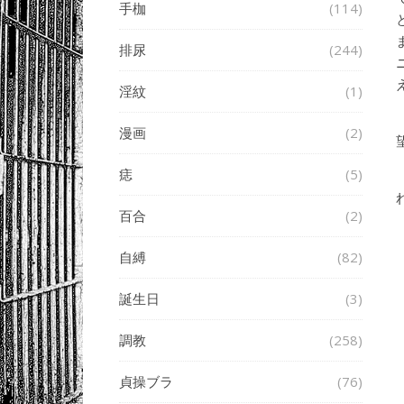
手枷
(114)
排尿
(244)
淫紋
(1)
漫画
(2)
痣
(5)
百合
(2)
自縛
(82)
誕生日
(3)
調教
(258)
貞操ブラ
(76)