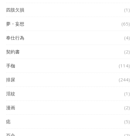
四肢欠損
(1)
夢・妄想
(65)
奉仕行為
(4)
契約書
(2)
手枷
(114)
排尿
(244)
淫紋
(1)
漫画
(2)
痣
(5)
百合
(2)