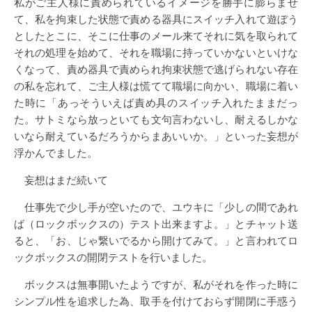
私がご主人様に責められているイメージを勝手に膨らませ
て、私を拘束した状態で責める器具にスイッチ入れて遊ぼう
としたとこに、そこに仕事のメール来てそれに気を取られて
それの処理を始めて、それを職場に持っていかないといけな
くなって、責め器具で責められ拘束状態で逃げられない存在
の私を忘れて、ご主人様は慌てて職場に向かい、職場に着い
た時に「あっそういえば責め具のスイッチ入れたままだっ
た。サトミなら放っといても文句言わないし、耐えるしかな
いなら耐えているだろうからまあいいか。」といった妄想が
浮かんでました。
妄想はまだ続いて
仕事先で少し手が空いたので、ユウキに「少しの間であれ
ば（ロックボックスの）テスト出来ますよ。」とチャット送
ると、「お、じゃ繋いでるから開けてみて。」と言われてロ
ックボックスの開閉テストを行いました。
ボックスは無事開いたようですが、私がそれを作った時に
シンプル性を追求した為、取手を付けておらず開閉に手惑う