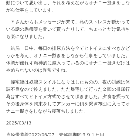
動について思い出し、それを考えながらオナニー擬きをしな
がら仕事をしています。
Ｙさんからもメッセージが来て、私のストレスが掛かって
いる話の愚痴等を聞いて貰ったりして、ちょっとだけ気持ち
も楽になりました。
結局一日中、毎日の排尿方法を全てヒトイヌにすべきかど
うかを考え、オナニー擬きをしながら仕事をしていました。
体調が優れず精神的に滅入っているのにオナニー擬きだけは
やめられないのは異常ですね。
帰宅後は奴隷スタイルになりはしたものの、夜の訓練は体
調不良なので控えました。ただ帰宅して行った２回の排尿行
為はすべてヒトイヌ方式でさせて頂きました。夕食を摂って
その後身体を拘束をしてアンカーに鎖を繋ぎ布団に入ってオ
ナニー擬きをしながら寝落ちしました。
2025/03/13
貞操帯装着2022/06/27 未解錠期間９９１日目