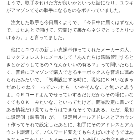
ようで、取手を付けた方が良いかといった話になり、ユウキ
がアマゾンでその取手になるものをポチっていました。
注文した取手も今日届くようで、「今日中に届くはずなん
で、またあとで開けて、穴開けて裏からネジでとってとりつ
けるわ。」と言ってました。
他にもユウキの新しい貞操帯作ってくれたメーカーの人、
ロックフォレストにメールして「あんたらは遠隔管理すると
きとかどうしてるの？なんかいいの有る？」って聞いたらし
く、普通にアマゾンで購入できるキーボックスを普通に薦め
られたみたいで、「初期設定する時に、現地にＫＨいなきゃ
だめじゃね？ っていったら いやそんなこと無いと思う
よ。ＱＲコードよんでせっていするだけだからその場にいな
くてもＯＫ みたいなこといってたけど、商品設定に書いて
ある情報だけ見てもそうはできなそうではある。ただ、最初
に設定側（装着側）が、 設定用メールアドレスとアカウン
ト作ってそれで設定したあとに、相手にそのアドレスとアカ
ウント譲渡して、パスワード変えてもらえばいけそうではあ
るなぁってかんじ」とメーカーの人と会話した内容を教えて