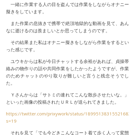
一緒に作業する人の目を盗んでは作業をしながらオナニー
擬きをしています。
また作業の息抜きで携帯で絶頂地獄的な動画を見て、あん
なに逝けるのは羨ましいとか思ってしまうのです。
その結果また私はオナニー擬きをしながら作業をするとい
った感じです。
ユウキからは私が今日チャットする余裕があれば、貞操帯
絡みの物作りの話や共同作業をしたかったようですが、作業
のためチャットのやり取りが難しいと言うと残念そうでし
た。
Ｙさんからは「サトミの連れてこんな散歩させたいな。」
といった画像の投稿されたＵＲＬが送られてきました。
https://twitter.com/prixywork/status/189951383155216830
s=19
それを見て「でも今どきこんなコート着て歩く人って変態