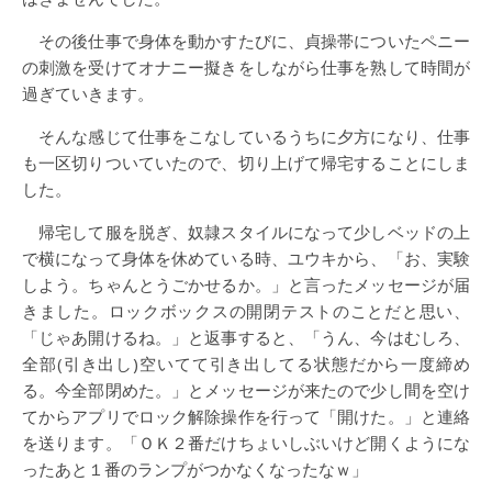
その後仕事で身体を動かすたびに、貞操帯についたペニー
の刺激を受けてオナニー擬きをしながら仕事を熟して時間が
過ぎていきます。
そんな感じて仕事をこなしているうちに夕方になり、仕事
も一区切りついていたので、切り上げて帰宅することにしま
した。
帰宅して服を脱ぎ、奴隷スタイルになって少しベッドの上
で横になって身体を休めている時、ユウキから、「お、実験
しよう。ちゃんとうごかせるか。」と言ったメッセージが届
きました。ロックボックスの開閉テストのことだと思い、
「じゃあ開けるね。」と返事すると、「うん、今はむしろ、
全部(引き出し)空いてて引き出してる状態だから一度締め
る。今全部閉めた。」とメッセージが来たので少し間を空け
てからアプリでロック解除操作を行って「開けた。」と連絡
を送ります。「ＯＫ２番だけちょいしぶいけど開くようにな
ったあと１番のランプがつかなくなったなｗ」