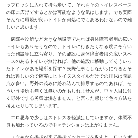
ップロックに入れて持ち歩いて、それをそのトイレスペース
の床に広げてするとかは可能なような気はします。でも実際
そんなに環境が良いトイレが何処にでもあるわけないので難
しいと思います。
病院や役所など大きな施設等であれば身体障害者用の広い
トイレもありそうなので、トイレに行きたくなる度にそうい
った施設等に立ち寄り、その施設に身体障害者用の広いスペ
ースのあるトイレが無ければ、他の施設に移動してそういっ
たトイレがある場所を探す？実際仕事もしながらになるとそ
れは難しいので確実にヒトイヌスタイルだけでの排尿は問題
点が多い。野外の茂みに紛れ込んで排尿するのであれば、そ
ういう場所も無くは無いのかもしれませんが、中々人目に付
く野外でする勇気は沸きません。と言った感じで色々方法を
考えたりしてしまいます。
エロ思考で少しはストレスを軽減はしていますが、体調不
良も加わっているので中々テンションは上がりません。
ユウキから挨拶が来て挨拶メッセージを返すと、ロックボ