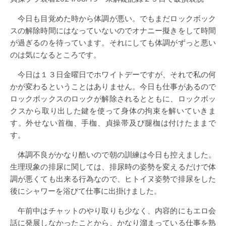
今日も目覚めた時から体調が悪い。でもまだロックボック
スの解除時間にはなっていないのでオナニー擬きをして時間
が過ぎるのを待っています。それにしても体調がずっと悪い
のは気になるところです。
今日は１３日金曜日でホワイトデーですが、それで私の何
かが変わるということはありません。今日も仕事があるので
ロックボックスのロックが解除されるとともに、ロックボッ
クスから取り出した鍵を使って身体の拘束を解いていきま
す。外せない首枷、手枷、貞操帯及び腿枷は付けたままで
す。
体調不良がかなり酷いので朝の訓練は今日も控えました。
生理現象の排尿に関しては、排尿時の姿勢を変えるだけで体
調が悪くても出来る行為なので、ヒトイヌ姿勢で排尿をした
後にシャワーを浴びて仕事に出掛けました。
午前中はチャットのやり取りも少なく、内容的にもエロ会
話に発展しなかったことから、かなり溜まっている仕事を熟