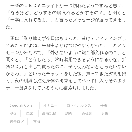
一番のＬＥＤミニライトが一つ切れたようですねと思い、
「なるほど、どうするの鍵入れるとかするの？」と聞くと
「一本は入れてるよ。」と言ったメッセージが返ってきまし
た。
更に「取り敢えず今日はちょっと、曲げてフィティングし
てみたんだよね。午前中よりはつけやすくなった。」とメッ
セージが来たので、「外さないように鍵全部入れるの？」と
聞くと、「どうしたら、常時着用できるようになるかな。折
角２０万も出して買ったのに、全く使わないともったいない
からね。」といったチャットをした後、買ってきた夕食を摂
り、夜の訓練も控え身体の拘束をしてベッドに入りその後オ
ナニー擬きをしているうちに寝落ちしました。
Swedish Collar
オナニー
ロックボックス
手枷
腿枷
自慰
装着記録
調教
貞操帯
足枷
過去ログ
首枷