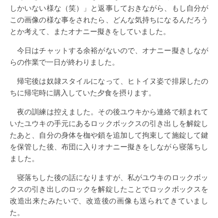
しかいない様な（笑）」と返事しておきながら、もし自分が
この画像の様な事をされたら、どんな気持ちになるんだろう
とか考えて、またオナニー擬きをしていました。
今日はチャットする余裕がないので、オナニー擬きしなが
らの作業で一日が終わりました。
帰宅後は奴隷スタイルになって、ヒトイヌ姿で排尿したの
ちに帰宅時に購入していた夕食を摂ります。
夜の訓練は控えました。その後ユウキから連絡で頼まれて
いたユウキの手元にあるロックボックスの引き出しを解錠し
たあと、自分の身体を枷や鎖を追加して拘束して施錠して鍵
を保管した後、布団に入りオナニー擬きをしながら寝落ちし
ました。
寝落ちした後の話になりますが、私がユウキのロックボッ
クスの引き出しのロックを解錠したことでロックボックスを
改造出来たみたいで、改造後の画像も送られてきていまし
た。