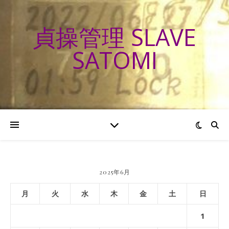
貞操管理 SLAVE
SATOMI
2025年6月
月
火
水
木
金
土
日
1