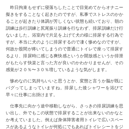
昨日拘束もせずに寝落ちしたことで目覚めてからオナニー
擬きをすることなく起きたのですが、私事でストレスのかか
ることが起きたり体調が芳しくない状態も続いており、朝の
訓練は歩行訓練と尻尾振り訓練を行なわず、排尿訓練だけ行
ないました。浴室内で片足を上げて犬の様に排尿する行為で
すが、本当に犬のように排尿するので凄く惨めなのですが、
何故か股間が疼いてしまうので普通にトイレで座って排尿す
るより、排尿時に感じる爽快感というか開放感というか排泄
がもたらす快楽と言った方が良いのかわかりませんが、その
感覚が２０％〜３０％増しているような気がします。
惨めなのに気持ちいいと思うとか、変態と言うか脳が既に
バグってしまっていますね。排尿した後シャワーを浴びて
早々に仕事に出掛けます。
仕事先に向かう途中移動しながら、さっきの排尿訓練を思
い出し、外でもこの状態で排尿することが出来ないのかなと
か考えていました。例えば身体障害者用トイレで広いスペー
スがあるようなトイレが何処にでもあればトイレシートをジ