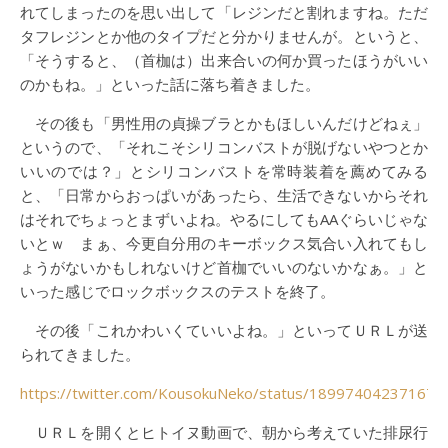
れてしまったのを思い出して「レジンだと割れますね。ただ
タフレジンとか他のタイプだと分かりませんが。というと、
「そうすると、（首枷は）出来合いの何か買ったほうがいい
のかもね。」といった話に落ち着きました。
その後も「男性用の貞操ブラとかもほしいんだけどねぇ」
というので、「それこそシリコンバストが脱げないやつとか
いいのでは？」とシリコンバストを常時装着を薦めてみる
と、「日常からおっぱいがあったら、生活できないからそれ
はそれでちょっとまずいよね。やるにしてもAAぐらいじゃな
いとｗ まぁ、今更自分用のキーボックス気合い入れてもし
ょうがないかもしれないけど首枷でいいのないかなぁ。」と
いった感じでロックボックスのテストを終了。
その後「これかわいくていいよね。」といってＵＲＬが送
られてきました。
https://twitter.com/KousokuNeko/status/18997404237167
ＵＲＬを開くとヒトイヌ動画で、朝から考えていた排尿行