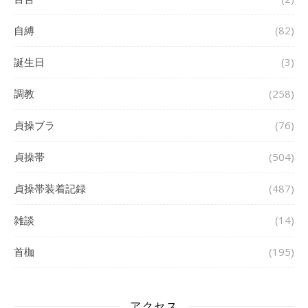
自縛
(82)
誕生日
(3)
調教
(258)
貞操ブラ
(76)
貞操帯
(504)
貞操帯装着記録
(487)
雑談
(14)
首枷
(195)
アクセス