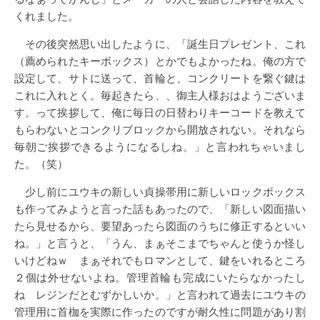
くれました。
その後突然思い出したように、「誕生日プレゼント、これ
（薦められたキーボックス）とかでもよかったね。俺の方で
設定して、サトに送って、首輪と、コンクリートを繋ぐ鍵は
これに入れとく。毎起きたら、、御主人様おはようございま
す。って挨拶して、俺に毎日の日替わりキーコードを教えて
もらわないとコンクリブロックから開放されない。それなら
毎朝ご挨拶できるようになるしね。」と言われちゃいまし
た。（笑）
少し前にユウキの新しい貞操帯用に新しいロックボックス
も作ってみようと言った話もあったので、「新しい図面描い
たら見せるから、要望あったら図面のうちに修正するといい
ね。」と言うと、「うん、まぁそこまでちゃんと使うか怪し
いけどねｗ まぁそれでもロマンとして、鍵をいれるところ
２個は外せないよね。管理首輪も完成にいたらなかったし
ね レジンだとむずかしいか。」と言われて過去にユウキの
管理用に首枷を実際に作ったのですが耐久性に問題があり割