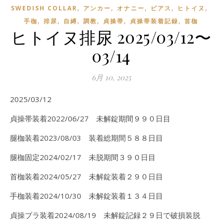
,
,
,
,
,
SWEDISH COLLAR
アンカー
オナニー
ピアス
ヒトイヌ
,
,
,
,
,
,
手枷
排尿
自縛
調教
貞操帯
貞操帯装着記録
首枷
ヒトイヌ排尿 2025/03/12〜
03/14
6月 10, 2025
2025/03/12
貞操帯装着2022/06/27 未解錠期間９９０日目
腿枷装着2023/08/03 装着総期間５８８日目
腿枷固定2024/02/17 未脱期間３９０日目
首枷装着2024/05/27 未解錠装着２９０日目
手枷装着2024/10/30 未解錠装着１３４日目
貞操ブラ装着2024/08/19 未解錠記録２９日で破損装脱