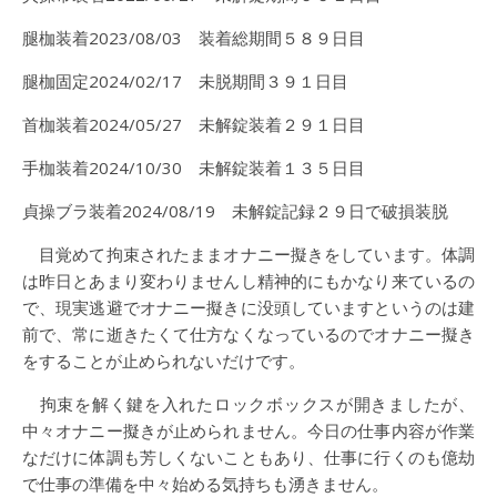
腿枷装着2023/08/03 装着総期間５８９日目
腿枷固定2024/02/17 未脱期間３９１日目
首枷装着2024/05/27 未解錠装着２９１日目
手枷装着2024/10/30 未解錠装着１３５日目
貞操ブラ装着2024/08/19 未解錠記録２９日で破損装脱
目覚めて拘束されたままオナニー擬きをしています。体調
は昨日とあまり変わりませんし精神的にもかなり来ているの
で、現実逃避でオナニー擬きに没頭していますというのは建
前で、常に逝きたくて仕方なくなっているのでオナニー擬き
をすることが止められないだけです。
拘束を解く鍵を入れたロックボックスが開きましたが、
中々オナニー擬きが止められません。今日の仕事内容が作業
なだけに体調も芳しくないこともあり、仕事に行くのも億劫
で仕事の準備を中々始める気持ちも湧きません。