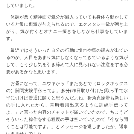
していました。
体調が悪く精神面で気分が滅入っていても身体を動かして
いると常に刺激が与えられるので、エクスタシー欲が湧き上
がり、気が付くとオナニー擬きをしながら仕事をしていま
す。
最近ではそういった自分の行動に慣れや気の緩みが出てい
るのか、人目をあまり気にしなくなってきているような気が
して、もう少し気を引き締めて人に見られない注意をする必
要があるかなと思います。
お昼になって、ユウキから「またあとで（ロックボックス
の）開閉実験手伝ってよ。多分(昨日取り付けた)取っ手で水
平に引けば普通に開くと思うんだよね。折角貞操帯も新しい
の手に入れたから、常時着用出来るように訓練手伝って
よ。」と言った内容のチャットが届いていたので、ちょうど
そういった操作をする程度の手は空いていたので「今なら開
くことは可能ですよ。」とメッセージを返しましたが、返事
はきませんでした。