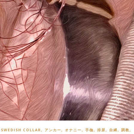
,
,
,
,
,
,
,
SWEDISH COLLAR
アンカー
オナニー
手枷
排尿
自縛
調教