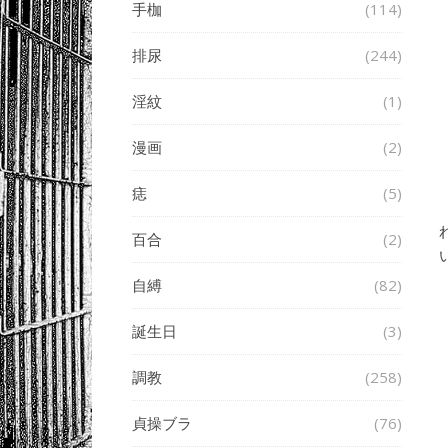
手枷
(114)
排尿
(244)
淫紋
(1)
漫画
(2)
痣
(5)
百合
(2)
自縛
(82)
誕生日
(3)
調教
(258)
貞操ブラ
(76)