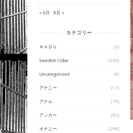
« 6月
8月 »
カテゴリー
ＮＡＤＵ
(3)
Swedish Collar
(240)
Uncategorized
(8)
アナニー
(17)
アナル
(79)
アンカー
(63)
オナニー
(298)