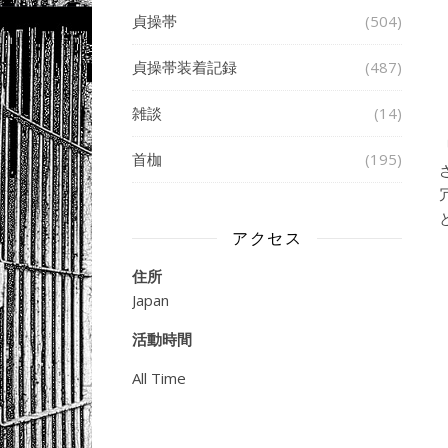
貞操帯
(504)
貞操帯装着記録
(487)
雑談
(14)
首枷
(195)
アクセス
住所
Japan
活動時間
All Time