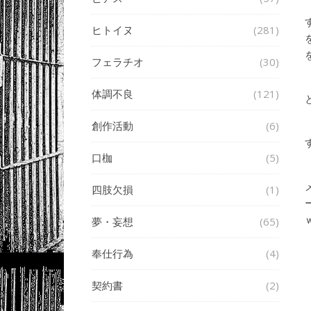
ヒトイヌ
(281)
フェラチオ
(30)
体調不良
(121)
創作活動
(6)
口枷
(5)
四肢欠損
(1)
夢・妄想
(65)
奉仕行為
(4)
契約書
(2)