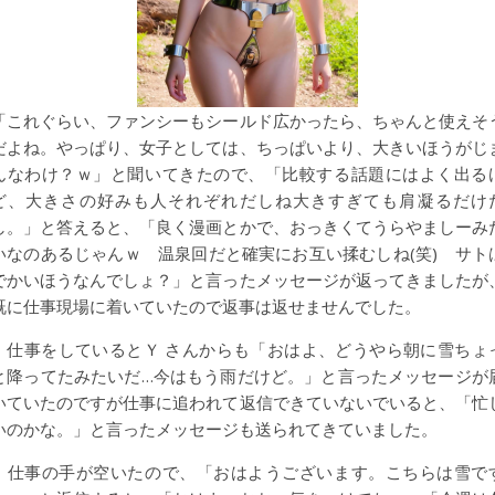
「これぐらい、ファンシーもシールド広かったら、ちゃんと使えそ
だよね。やっぱり、女子としては、ちっぱいより、大きいほうがじ
んなわけ？ｗ」と聞いてきたので、「比較する話題にはよく出る
ど、大きさの好みも人それぞれだしね大きすぎても肩凝るだけ
し。」と答えると、「良く漫画とかで、おっきくてうらやましーみ
いなのあるじゃんｗ 温泉回だと確実にお互い揉むしね(笑) サト
でかいほうなんでしょ？」と言ったメッセージが返ってきましたが
既に仕事現場に着いていたので返事は返せませんでした。
仕事をしているとＹ さんからも「おはよ、どうやら朝に雪ちょ
と降ってたみたいだ…今はもう雨だけど。」と言ったメッセージが
いていたのですが仕事に追われて返信できていないでいると、「忙
いのかな。」と言ったメッセージも送られてきていました。
仕事の手が空いたので、「おはようございます。こちらは雪で