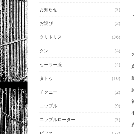
お知らせ
(3)
お詫び
(2)
クリトリス
(36)
クンニ
(4)
セーラー服
(4)
タトゥ
(10)
チクニー
(2)
ニップル
(9)
ニップルローター
(3)
ピアス
(57)