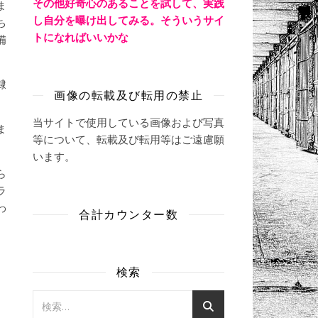
その他好奇心のあることを試して、実践
ま
し自分を曝け出してみる。そういうサイ
ち
トになればいいかな
備
隷
画像の転載及び転用の禁止
当サイトで使用している画像および写真
ま
等について、転載及び転用等はご遠慮願
います。
ら
ラ
わ
合計カウンター数
検索