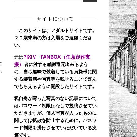
サイトについて
このサイトは、アダルトサイトです。
２０歳未満の方は入場をご遠慮くださ
い。
PIXIV FANBOX（任意創作支
元は
こ
援）
者に対する感謝還元出来るよう
な
に、自ら趣味で装着している貞操帯に関
する装着感や写真等を載せることで喜ん
でもらえるように開設したサイトです。
私自身が写った写真のない記事について
はパスワード制限はなしで投稿させてい
ただきますが、個人写真が入ったものに
関しては拡散を防止するために。パスワ
ード制限を掛けさせていただいている次
第です。