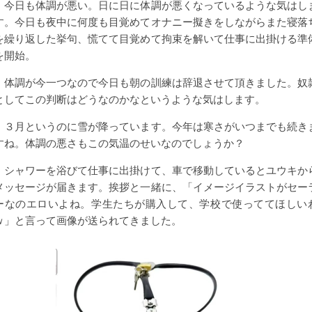
今日も体調が悪い。日に日に体調が悪くなっているような気はし
す。今日も夜中に何度も目覚めてオナニー擬きをしながらまた寝落
を繰り返した挙句、慌てて目覚めて拘束を解いて仕事に出掛ける準
を開始。
体調が今一つなので今日も朝の訓練は辞退させて頂きました。奴
としてこの判断はどうなのかなというような気はします。
３月というのに雪が降っています。今年は寒さがいつまでも続き
すね。体調の悪さもこの気温のせいなのでしょうか？
シャワーを浴びて仕事に出掛けて、車で移動しているとユウキか
メッセージが届きます。挨拶と一緒に、「イメージイラストがセー
ーなのエロいよね。学生たちが購入して、学校で使っててほしい
ｗ」と言って画像が送られてきました。