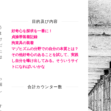
目的及び内容
う
好奇心を探求を一番に！
ま
貞操帯装着記録
け
拘束具の装着
だ
マゾヒズムの分野での自分の本質とは？
た
その他好奇心のあることを試して、実践
は
し自分を曝け出してみる。そういうサイ
、
トになればいいかな
っ
届
合計カウンター数
し
す