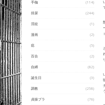
手枷
(114)
排尿
(244)
淫紋
(1)
漫画
(2)
痣
(5)
百合
(2)
自縛
(82)
誕生日
(3)
調教
(258)
貞操ブラ
(76)