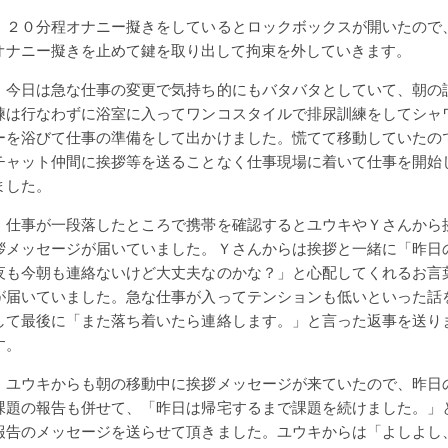
２０分程オナニー擬きをしているとロックボックスが開いたので
オナニー擬きを止めて鍵を取り出して拘束を外していきます。
今日は急な仕事の変更で気持ち的にもバタバタとしていて、朝の
練は行なわずに浴室に入ってワンコスタイルで排尿訓練をしてシャ
ーを浴びて仕事の準備をして出かけました。慌てて移動していたの
チャット仲間に挨拶等を送ることなく仕事現場に着いて仕事を開始
ました。
仕事が一段落したところで携帯を確認するとユウキやＹさんから
拶メッセージが届いていました。Ｙさんからは挨拶と一緒に「昨日
夜も今朝も連絡ないけど大丈夫なのかな？」と心配してくれるお言
が届いていました。急な仕事が入ってテンションも低いといった話
して最後に「また落ち着いたら連絡します。」と言った返事を送り
す。
ユウキからも朝の移動中に挨拶メッセージが来ていたので、昨日
課題の報告も併せて、「昨日は帰宅するまで課題を続けました。」
報告のメッセージを送らせて頂きました。ユウキからは「よしよし