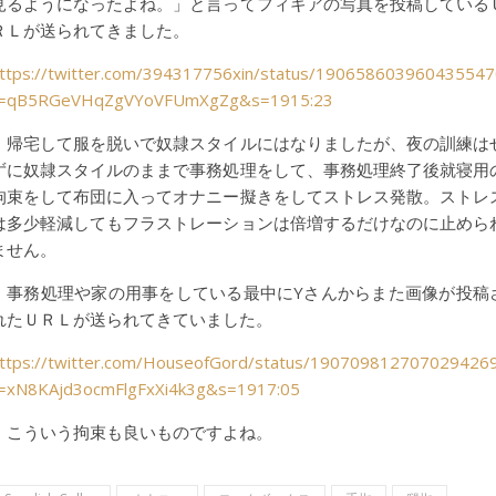
見るようになったよね。」と言ってフィギアの写真を投稿している
ＲＬが送られてきました。
ttps://twitter.com/394317756xin/status/190658603960435547
t=qB5RGeVHqZgVYoVFUmXgZg&s=1915:23
帰宅して服を脱いで奴隷スタイルにはなりましたが、夜の訓練は
ずに奴隷スタイルのままで事務処理をして、事務処理終了後就寝用
拘束をして布団に入ってオナニー擬きをしてストレス発散。ストレ
は多少軽減してもフラストレーションは倍増するだけなのに止めら
ません。
事務処理や家の用事をしている最中にYさんからまた画像が投稿
れたＵＲＬが送られてきていました。
ttps://twitter.com/HouseofGord/status/190709812707029426
=xN8KAjd3ocmFlgFxXi4k3g&s=1917:05
こういう拘束も良いものですよね。