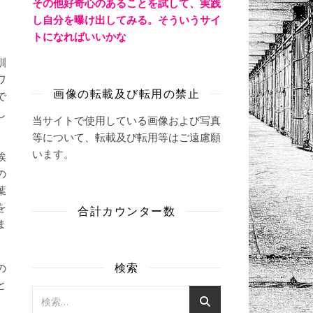
その他好奇心のあることを試して、実践
、
し自分を曝け出してみる。そういうサイ
トになればいいかな
訓
ワ
画像の転載及び転用の禁止
で
し
当サイトで使用している画像および写真
等について、転載及び転用等はご遠慮願
います。
挨
の
葉
を
合計カウンター数
ま
検索
の
と
、