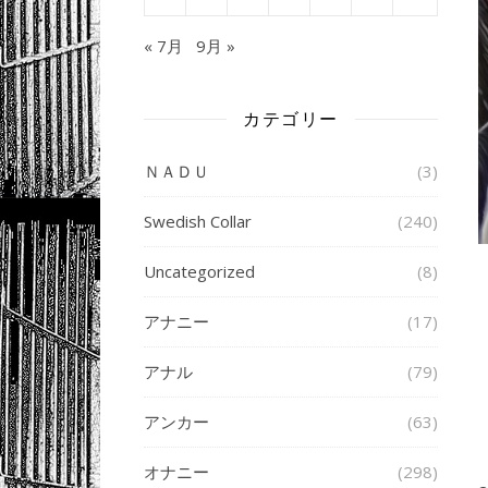
« 7月
9月 »
カテゴリー
ＮＡＤＵ
(3)
Swedish Collar
(240)
Uncategorized
(8)
アナニー
(17)
アナル
(79)
アンカー
(63)
オナニー
(298)