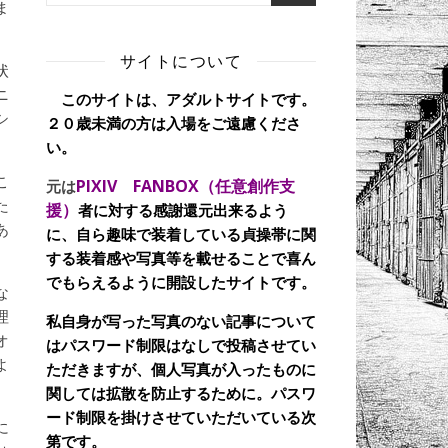
ま
サイトについて
状
ニ
このサイトは、アダルトサイトです。
シ
２０歳未満の方は入場をご遠慮くださ
い。
こ
PIXIV FANBOX（任意創作支
元は
た
援）
者に対する感謝還元出来るよう
あ
に、自ら趣味で装着している貞操帯に関
する装着感や写真等を載せることで喜ん
でもらえるように開設したサイトです。
な
理
私自身が写った写真のない記事について
オ
はパスワード制限はなしで投稿させてい
よ
ただきますが、個人写真が入ったものに
関しては拡散を防止するために。パスワ
ード制限を掛けさせていただいている次
に
第です。