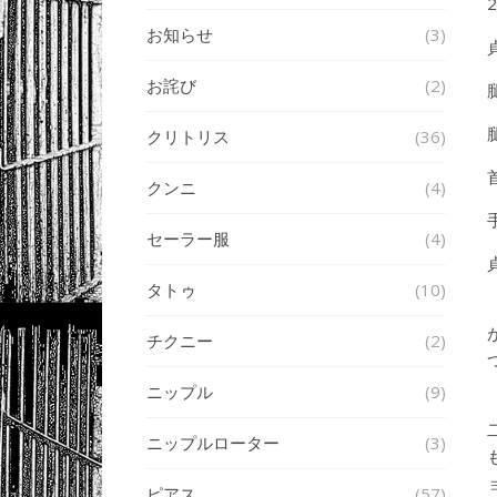
2
お知らせ
(3)
お詫び
(2)
クリトリス
(36)
クンニ
(4)
セーラー服
(4)
タトゥ
(10)
チクニー
(2)
ニップル
(9)
ニップルローター
(3)
ピアス
(57)