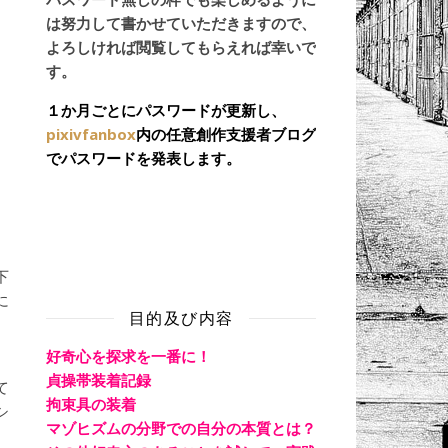
は努力して書かせていただきますので、
よろしければ閲覧してもらえれば幸いで
す。
１か月ごとにパスワードが更新し、
pixivfanbox
内の任意創作支援者ブログ
でパスワードを発表します。
下
に
目的及び内容
好奇心を探求を一番に！
、
貞操帯装着記録
て
拘束具の装着
シ
マゾヒズムの分野での自分の本質とは？