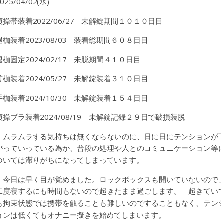
025/04/02(水)
貞操帯装着2022/06/27 未解錠期間１０１０日目
腿枷装着2023/08/03 装着総期間６０８日目
腿枷固定2024/02/17 未脱期間４１０日目
首枷装着2024/05/27 未解錠装着３１０日目
手枷装着2024/10/30 未解錠装着１５４日目
貞操ブラ装着2024/08/19 未解錠記録２９日で破損装脱
ムラムラする気持ちは無くならないのに、日に日にテンションが
がっていっている為か、普段の処理や人とのコミュニケーション等
ついては滞りがちになってしまっています。
今日は早く目が覚めました。ロックボックスも開いていないので
二度寝するにも時間もないので起きたまま過ごします。 起きてい
も拘束状態では携帯を触ることも難しいのですることもなく、テン
ョンは低くてもオナニー擬きを始めてしまいます。