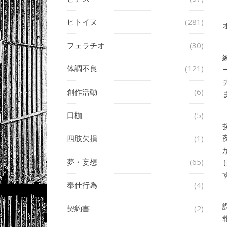
ヒトイヌ
(281)
フェラチオ
(30)
体調不良
(121)
創作活動
(6)
口枷
(5)
四肢欠損
(1)
夢・妄想
(65)
奉仕行為
(4)
契約書
(2)