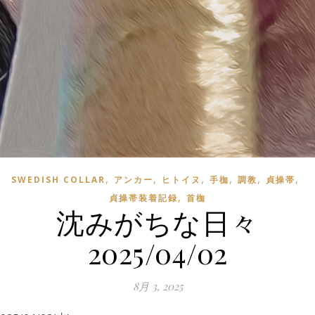
,
,
,
,
,
,
SWEDISH COLLAR
アンカー
ヒトイヌ
手枷
調教
貞操帯
,
貞操帯装着記録
首枷
沈みがちな日々
2025/04/02
8月 3, 2025