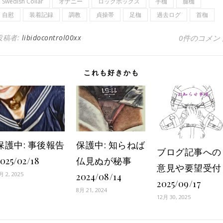
Swedish Collar
オナニー
ロックボックス
手枷
腿枷
自慰
装着記録
調教
貞操帯
足枷
過去ログ
首枷
投稿者:
libidocontrol00xx
0件のコメン
これも好きかも
保護中: 事後報告
保護中: 知らねば
ブログ記事への
025/02/18
仏見ぬが秘事
意見や要望受付
月 2, 2025
2024/08/14
2025/09/17
8月 21, 2024
12月 30, 2025