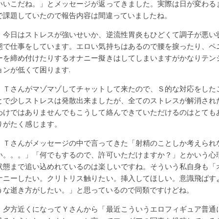
いいこだね。」とメッセージが返ってきました。実際は日が変わる
で課題していたので報告内容は間違っていましたね。
今日はストレスが強いせいか、逆流性胃炎もひどくて調子が悪い
態で仕事をしています。エロい気持ちはあるので腰を捩ったり、ペ
ーを締め付けたりするオナニー擬きはしてしまいますがかなりテン
ョンが低くて困ります.
Ｔさんがマゾマゾしてチャットして来たので、Ｓ的な対応をした
とで少しストレスは発散出来ましたが、全てのストレスが解消され
わけではありませんでもこうして絡んできていただけるのはとても
りがたく感じます。
Ｔさんがメッセージの中で言ってきた「射精のことしか考えられ
い。。。」「何でもするので、許可いただけますか？」とかいう心
状態まで追い込めれているのは楽しいですね。そういう私自身も「
ナニーしたい。クリトリス触りたい。挿入してほしい。意識飛ばす
うな逝き方がしたい。」と思っているので同類ですけどね。
夕方近くになってＹさんから「最近こういうエロフィギュア普通