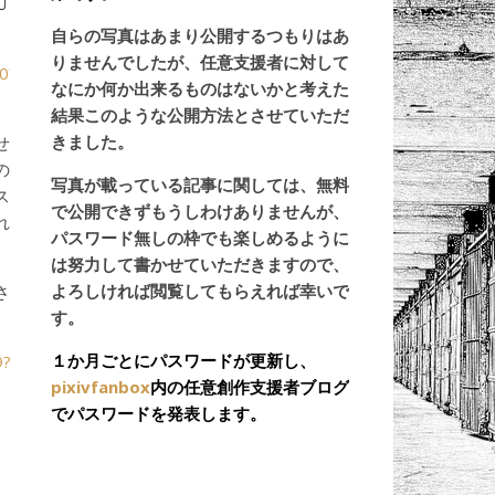
Ｕ
自らの写真はあまり公開するつもりはあ
りませんでしたが、任意支援者に対して
0?
なにか何か出来るものはないかと考えた
結果このような公開方法とさせていただ
きました。
せ
の
写真が載っている記事に関しては、無料
ス
で公開できずもうしわけありませんが、
れ
パスワード無しの枠でも楽しめるように
は努力して書かせていただきますので、
よろしければ閲覧してもらえれば幸いで
さ
す。
１か月ごとにパスワードが更新し、
9?
pixivfanbox
内の任意創作支援者ブログ
でパスワードを発表します。