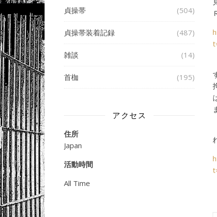
貞操帯
(504)
h
貞操帯装着記録
(487)
雑談
(14)
首枷
(195)
アクセス
住所
Japan
h
活動時間
t
All Time