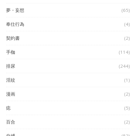
夢・妄想
(65)
奉仕行為
(4)
契約書
(2)
手枷
(114)
排尿
(244)
淫紋
(1)
漫画
(2)
痣
(5)
百合
(2)
自縛
(82)