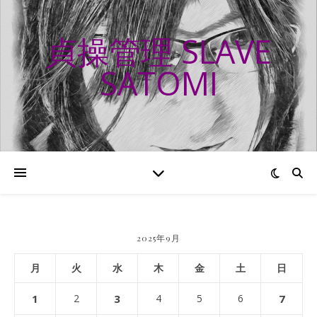
貞操管理 SLAVE
SATOMI
2025年9月
月
火
水
木
金
土
日
1
2
3
4
5
6
7