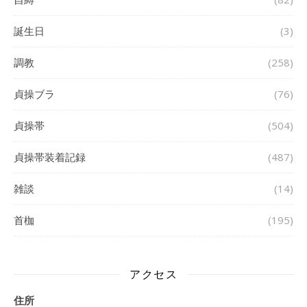
誕生日
(3)
調教
(258)
貞操ブラ
(76)
貞操帯
(504)
貞操帯装着記録
(487)
雑談
(14)
首枷
(195)
アクセス
住所