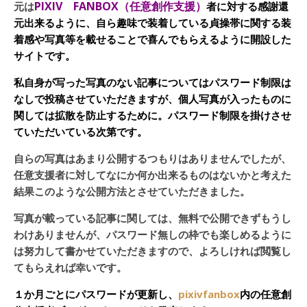
PIXIV FANBOX（任意創作支援）
元は
者に対する感謝還
元出来るように、自ら趣味で装着している貞操帯に関する装
着感や写真等を載せることで喜んでもらえるように開設した
サイトです。
私自身が写った写真のない記事についてはパスワード制限は
なしで投稿させていただきますが、個人写真が入ったものに
関しては拡散を防止するために。パスワード制限を掛けさせ
ていただいている次第です。
自らの写真はあまり公開するつもりはありませんでしたが、
任意支援者に対してなにか何か出来るものはないかと考えた
結果このような公開方法とさせていただきました。
写真が載っている記事に関しては、無料で公開できずもうし
わけありませんが、パスワード無しの枠でも楽しめるように
は努力して書かせていただきますので、よろしければ閲覧し
てもらえれば幸いです。
１か月ごとにパスワードが更新し、
pixivfanbox
内の任意創