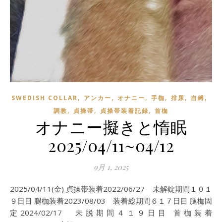
,
,
,
,
,
,
SWEDISH COLLAR
アンカー
オナニー
手枷
排尿
自縛
,
,
,
調教
貞操帯
貞操帯装着記録
首枷
オナニー擬きと惰眠
2025/04/11~04/12
9月 1, 2025
2025/04/11(金) 貞操帯装着2022/06/27 未解錠期間１０１
９日目 腿枷装着2023/08/03 装着総期間６１７日目 腿枷固
定2024/02/17 未脱期間４１９日目 首枷装着