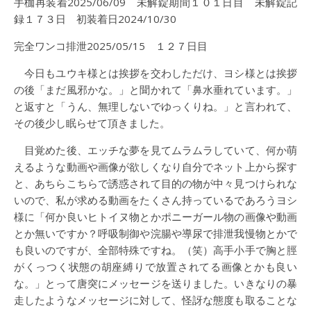
手枷再装着2025/06/09 未解錠期間１０１日目 未解錠記
録１７３日 初装着日2024/10/30
完全ワンコ排泄2025/05/15 １２７日目
今日もユウキ様とは挨拶を交わしただけ、ヨシ様とは挨拶
の後「まだ風邪かな。」と聞かれて「鼻水垂れています。」
と返すと「うん、無理しないでゆっくりね。」と言われて、
その後少し眠らせて頂きました。
目覚めた後、エッチな夢を見てムラムラしていて、何か萌
えるような動画や画像が欲しくなり自分でネット上から探す
と、あちらこちらで誘惑されて目的の物が中々見つけられな
いので、私が求める動画をたくさん持っているであろうヨシ
様に「何か良いヒトイヌ物とかポニーガール物の画像や動画
とか無いですか？呼吸制御や浣腸や導尿で排泄我慢物とかで
も良いのですが、全部特殊ですね。（笑）高手小手で胸と脛
がくっつく状態の胡座縛りで放置されてる画像とかも良い
な。」とって唐突にメッセージを送りました。いきなりの暴
走したようなメッセージに対して、怪訝な態度も取ることな