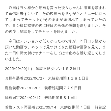
昨日はヨシ様から動画を貰った後Ａちゃんに用事を頼まれ
て返信出来ずにいて、その後動画を見ながらオナニーに耽っ
てしまってチャットがそのままが途切れてしまっていたの
で、ヨシ様に挨拶の後に昨日の画像の感想を送りました。そ
の後少し雑談をしてチャットを終えました。
今日はテンションが低くかったのですが、昨日ヨシ様から
頂いた動画や、ネットで見つけてきた動画や画像を見て、ま
た一日中締め付けオナニーをしては寸止めを繰り返してしま
いました。
2025/09/20(土) 体調不良ダウン１５２日目
貞操帯装着2022/06/27 未解錠期間１１８１日目
腿枷装着2023/08/03 装着総期間７７９日目
腿枷固定2024/02/17 未脱期間５８１日目
首枷テスト再装着2025/09/14 未解錠期間７日目 解錠記