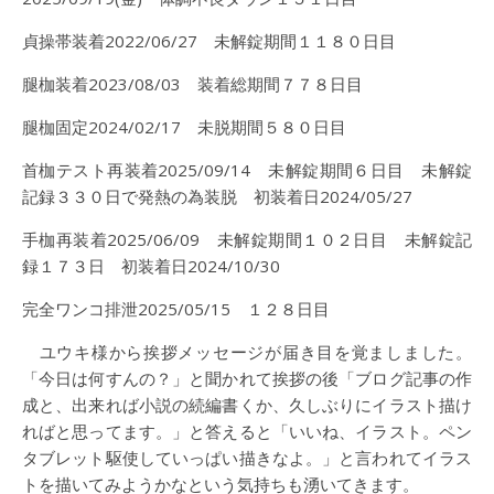
貞操帯装着2022/06/27 未解錠期間１１８０日目
腿枷装着2023/08/03 装着総期間７７８日目
腿枷固定2024/02/17 未脱期間５８０日目
首枷テスト再装着2025/09/14 未解錠期間６日目 未解錠
記録３３０日で発熱の為装脱 初装着日2024/05/27
手枷再装着2025/06/09 未解錠期間１０２日目 未解錠記
録１７３日 初装着日2024/10/30
完全ワンコ排泄2025/05/15 １２８日目
ユウキ様から挨拶メッセージが届き目を覚ましました。
「今日は何すんの？」と聞かれて挨拶の後「ブログ記事の作
成と、出来れば小説の続編書くか、久しぶりにイラスト描け
ればと思ってます。」と答えると「いいね、イラスト。ペン
タブレット駆使していっぱい描きなよ。」と言われてイラス
トを描いてみようかなという気持ちも湧いてきます。