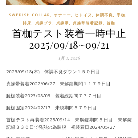
,
,
,
,
,
SWEDISH COLLAR
オナニー
ヒトイヌ
体調不良
手枷
,
,
,
,
排尿
貞操ブラ
貞操帯
貞操帯装着記録
首枷
首枷テスト装着一時中止
2025/09/18~09/21
1月 1, 2026
2025/09/18(木) 体調不良ダウン１５０日目
貞操帯装着2022/06/27 未解錠期間１１７９日目
腿枷装着2023/08/03 装着総期間７７７日目
腿枷固定2024/02/17 未脱期間５７９日目
首枷テスト再装着2025/09/14 未解錠期間５日目 未解錠
記録３３０日で発熱の為装脱 初装着日2024/05/27