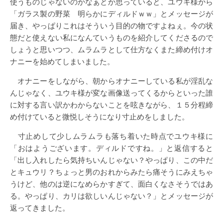
使うものじゃないのかなぁとか思っていると、ユウキ様から
「ガラス製の野菜 明らかにディルドｗｗ」とメッセージが
届き、やっぱりこれはそういう目的の物ですよねぇ。今の状
態だと使えない私になんていうものを紹介してくださるので
しょうと思いつつ、ムラムラとして仕方なくまた締め付けオ
ナニーを始めてしまいました。
オナニーをしながら、朝からオナニーしている私が淫乱な
んじゃなく、ユウキ様が変な画像送ってくるからといった誰
に対する言い訳かわからないことを呟きながら、１５分程締
め付けていると微悦しそうになり寸止めをしました。
寸止めして少しムラムラも落ち着いた時点でユウキ様に
「おはようございます。ディルドですね。」と返信すると
「出し入れしたら気持ちいんじゃない？やっぱり、この中だ
とキュウリ？ちょっと男のおれからみたら痛そうにみえちゃ
うけど、他のは逆になめらかすぎて、面白くなさそうではあ
る。やっぱり、カリは欲しいんじゃない？」とメッセージが
返ってきました。