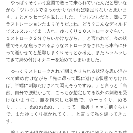
やっぱりそういう意図で送って来られていたんだと思いな
がら「ツルツルで引っかかりなければ物足りないと思いま
す。」とメッセージを返しました。「ツルツルだと、逆にフ
ラストレーションたまりそうだよね。どう？こんなディルド
でヌルヌルって出し入れ、ゆっくり１０ストロークぐらい、
１ストローク２分ぐらいかけながら。」と言われて、今の状
態でそんな焦らされるようなストロークをされたら本当に狂
って逝かせてと懇願しまくりそうとか考え、またムラムラし
てきて締め付けオナニーを始めてしまいました。
ゆっくりストロークされて悶えさせられる状況を思い浮か
べて締め付けながら「先に昂って既に逝ける状態でなけれ
ば、半端に刺激だけされて悶えそうですね。」と言うと「当
然、自分で腰動かして、こっちが想定してる以外の刺激を受
けないように、腰を拘束した状態で、ゆーっくり、ぬる
り、、、、ぬぬぬぬぬ、、、って 最奥１ｃｍ手前ぐらい
で、またゆっくり抜かれてく。」と言って私を煽ってきま
す。
煽られて今現在締め付けをしているのに物足りなさを感