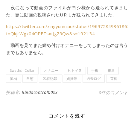
夜になって動画のファイルがヨシ様から送られてきまし
た。更に動画の投稿されたUＲＬが送られてきました。
https://twitter.com/xingyunmiao/status/1969728493618651
t=QkjcWgx04OPETsxtJgZ9Qw&s=1921:34
動画を見てまた締め付けオナニーをしてしまったのは言う
までもありません。
Swedish Collar
オナニー
ヒトイヌ
手枷
排泄
腿枷
自慰
装着記録
貞操帯
過去ログ
首枷
投稿者:
libidocontrol00xx
0件のコメント
コメントを残す