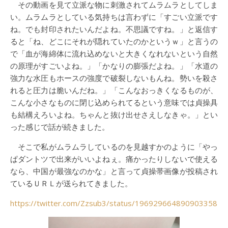
その動画を見て立派な物に刺激されてムラムラとしてしま
い。ムラムラとしている気持ちは言わずに「すごい立派です
ね。でも封印されたいんだよね。不思議ですね。」と返信す
ると「ね、どこにそれが隠れていたのかというｗ」と言うの
で「血が海綿体に流れ込めないと大きくなれないという自然
の原理がすごいよね。」「かなりの膨張だよね。」「水道の
強力な水圧もホースの強度で破裂しないもんね。勢いを殺さ
れると圧力は脆いんだね。」「こんなおっきくなるものが、
こんな小さなものに閉じ込められてるという意味では貞操具
も結構えろいよね。ちゃんと抜け出せさえしなきゃ。」とい
った感じで話が続きました。
そこで私がムラムラしているのを見越すかのように「やっ
ぱダントツで出来がいいよねぇ。痛かったりしないで使える
なら、中国が最強なのかな」と言って貞操帯画像が投稿され
ているＵＲＬが送られてきました。
https://twitter.com/Zzsub3/status/1969296648909033585