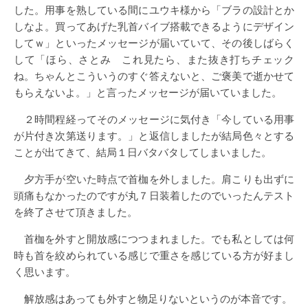
した。用事を熟している間にユウキ様から「ブラの設計とか
しなよ。買ってあげた乳首バイブ搭載できるようにデザイン
してｗ」といったメッセージが届いていて、その後しばらく
して「ほら、さとみ これ見たら、また抜き打ちチェック
ね。ちゃんとこういうのすぐ答えないと、ご褒美で逝かせて
もらえないよ。」と言ったメッセージが届いていました。
２時間程経ってそのメッセージに気付き「今している用事
が片付き次第送ります。」と返信しましたが結局色々とする
ことが出てきて、結局１日バタバタしてしまいました。
夕方手が空いた時点で首枷を外しました。肩こりも出ずに
頭痛もなかったのですが丸７日装着したのでいったんテスト
を終了させて頂きました。
首枷を外すと開放感につつまれました。でも私としては何
時も首を絞められている感じで重さを感じている方が好まし
く思います。
解放感はあっても外すと物足りないというのが本音です。