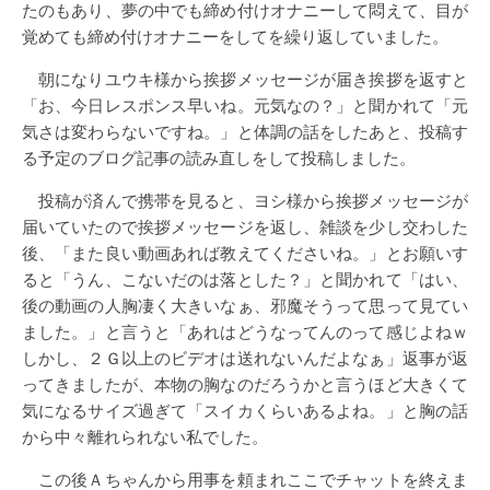
たのもあり、夢の中でも締め付けオナニーして悶えて、目が
覚めても締め付けオナニーをしてを繰り返していました。
朝になりユウキ様から挨拶メッセージが届き挨拶を返すと
「お、今日レスポンス早いね。元気なの？」と聞かれて「元
気さは変わらないですね。」と体調の話をしたあと、投稿す
る予定のブログ記事の読み直しをして投稿しました。
投稿が済んで携帯を見ると、ヨシ様から挨拶メッセージが
届いていたので挨拶メッセージを返し、雑談を少し交わした
後、「また良い動画あれば教えてくださいね。」とお願いす
ると「うん、こないだのは落とした？」と聞かれて「はい、
後の動画の人胸凄く大きいなぁ、邪魔そうって思って見てい
ました。」と言うと「あれはどうなってんのって感じよねｗ
しかし、２Ｇ以上のビデオは送れないんだよなぁ」返事が返
ってきましたが、本物の胸なのだろうかと言うほど大きくて
気になるサイズ過ぎて「スイカくらいあるよね。」と胸の話
から中々離れられない私でした。
この後Ａちゃんから用事を頼まれここでチャットを終えま