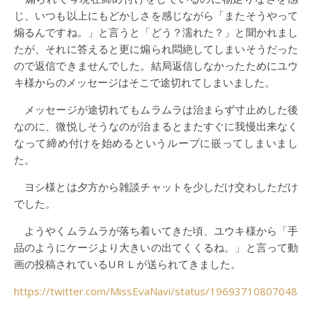
じ、いつも以上にもどかしさを感じながら「またそうやって
煽るんですね。」と言うと「どう？濡れた？」と聞かれまし
たが、それに答えると更に煽られ悶絶してしまいそうだった
ので返信できませんでした。結局返信しなかったためにユウ
キ様からのメッセージはそこで途切れてしまいました。
メッセージが途切れてもムラムラは治まらず寸止めした後
なのに、微悦しそうなのが治まるとまたすぐに我慢出来なく
なって締め付けを始めるというループに嵌ってしまいまし
た。
ヨシ様とは夕方から雑談チャットを少しだけ交わしただけ
でした。
ようやくムラムラが落ち着いてきた頃、ユウキ様から「手
品のようにケージより大きいの出てくくるね。」と言って動
画の投稿されているUＲＬが送られてきました。
https://twitter.com/MissEvaNavi/status/196937108070488