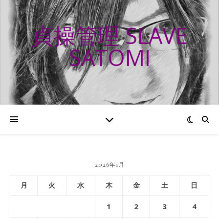
貞操管理 SLAVE
SATOMI
2026年1月
月
火
水
木
金
土
日
1
2
3
4