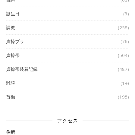
誕生日
(3)
調教
(258)
貞操ブラ
(76)
貞操帯
(504)
貞操帯装着記録
(487)
雑談
(14)
首枷
(195)
アクセス
住所