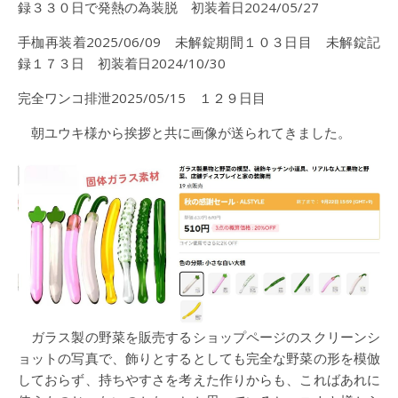
録３３０日で発熱の為装脱 初装着日2024/05/27
手枷再装着2025/06/09 未解錠期間１０３日目 未解錠記
録１７３日 初装着日2024/10/30
完全ワンコ排泄2025/05/15 １２９日目
朝ユウキ様から挨拶と共に画像が送られてきました。
ガラス製の野菜を販売するショップページのスクリーンシ
ョットの写真で、飾りとするとしても完全な野菜の形を模倣
しておらず、持ちやすさを考えた作りからも、こればあれに