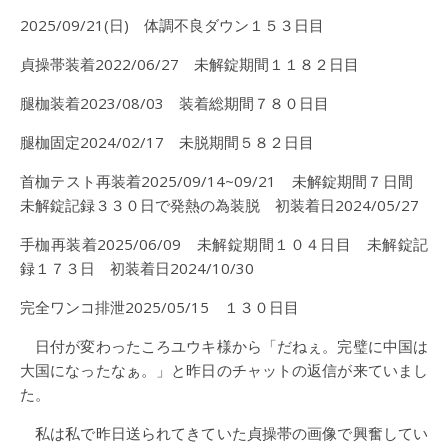
2025/09/21(日) 体調不良ダウン１５３日目
貞操帯装着2022/06/27 未解錠期間１１８２日目
腿枷装着2023/08/03 装着総期間７８０日目
腿枷固定2024/02/17 未脱期間５８２日目
首枷テスト再装着2025/09/14~09/21 未解錠期間７日間
未解錠記録３３０日で発熱の為装脱 初装着日2024/05/27
手枷再装着2025/06/09 未解錠期間１０４日目 未解錠記
録１７３日 初装着日2024/10/30
完全ワンコ排泄2025/05/15 １３０日目
日付が変わったころユウキ様から「だねぇ。完璧に中国は
大国になったなぁ。」と昨日のチャットの返信が来ていまし
た。
私は私で昨日送られてきていた貞操帯の画像で興奮してい