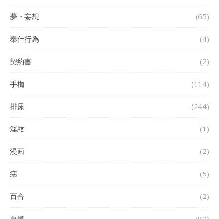
夢・妄想
(65)
奉仕行為
(4)
契約書
(2)
手枷
(114)
排尿
(244)
淫紋
(1)
漫画
(2)
痣
(5)
百合
(2)
自縛
(82)