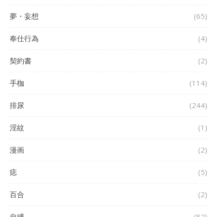
夢・妄想
(65)
奉仕行為
(4)
契約書
(2)
手枷
(114)
排尿
(244)
淫紋
(1)
漫画
(2)
痣
(5)
百合
(2)
自縛
(82)