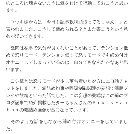
のところは壊さないように気を付けて行動しておこうと思い
ます。
ユウキ様からは「今日も記事投稿頑張ってるじゃん。」と
言われました。こうして褒められる？とまた書こうという意
欲が湧いてきます。
昼間は私事で気分が良くないことがあって、テンション低
めで怒りモード。テンション低くて怒りモードでも締め付け
オナニーしてしまっているのは、自分でもなんだかなぁと思
います。
ヨシ様とは怒りモードが少し落ち着いた夕方にエロ話チャ
ットをしました。箱詰め拘束や呼吸制御関連の妄想で浣腸プ
レイや飲精といった話でした。この妄想の発端はこの前のブ
ログ記事で紹介掲載したターちゃんさんのＰｉｘｉｖＦａｎ
ｂｏｘの箱詰め画像が基になっています。
そのような話をしながら締め付けオナニーをしていまし
た。