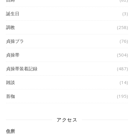
誕生日
(3)
調教
(258)
貞操ブラ
(76)
貞操帯
(504)
貞操帯装着記録
(487)
雑談
(14)
首枷
(195)
アクセス
住所