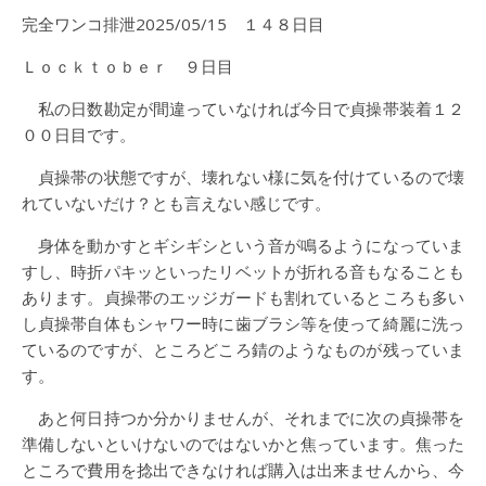
完全ワンコ排泄2025/05/15 １４８日目
Ｌｏｃｋｔｏｂｅｒ ９日目
私の日数勘定が間違っていなければ今日で貞操帯装着１２
００日目です。
貞操帯の状態ですが、壊れない様に気を付けているので壊
れていないだけ？とも言えない感じです。
身体を動かすとギシギシという音が鳴るようになっていま
すし、時折パキッといったリベットが折れる音もなることも
あります。貞操帯のエッジガードも割れているところも多い
し貞操帯自体もシャワー時に歯ブラシ等を使って綺麗に洗っ
ているのですが、ところどころ錆のようなものが残っていま
す。
あと何日持つか分かりませんが、それまでに次の貞操帯を
準備しないといけないのではないかと焦っています。焦った
ところで費用を捻出できなければ購入は出来ませんから、今