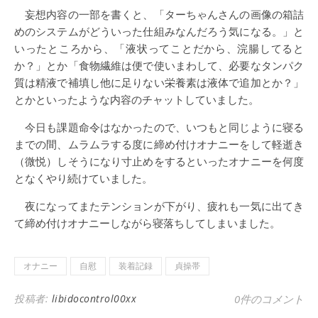
妄想内容の一部を書くと、「ターちゃんさんの画像の箱詰
めのシステムがどういった仕組みなんだろう気になる。」と
いったところから、「液状ってことだから、浣腸してると
か？」とか「食物繊維は便で使いまわして、必要なタンパク
質は精液で補填し他に足りない栄養素は液体で追加とか？」
とかといったような内容のチャットしていました。
今日も課題命令はなかったので、いつもと同じように寝る
までの間、ムラムラする度に締め付けオナニーをして軽逝き
（微悦）しそうになり寸止めをするといったオナニーを何度
となくやり続けていました。
夜になってまたテンションが下がり、疲れも一気に出てき
て締め付けオナニーしながら寝落ちしてしまいました。
オナニー
自慰
装着記録
貞操帯
投稿者:
libidocontrol00xx
0件のコメント