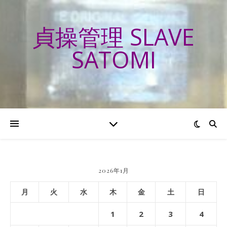
貞操管理 SLAVE
SATOMI
2026年1月
月
火
水
木
金
土
日
1
2
3
4