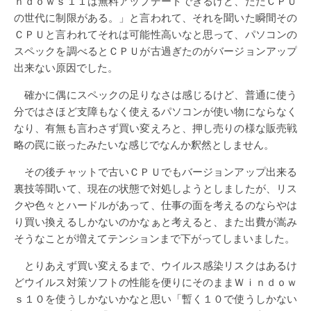
ｎｄｏｗｓ１１は無料アップデートできるけど、ただＣＰＵ
の世代に制限がある。」と言われて、それを聞いた瞬間その
ＣＰＵと言われてそれは可能性高いなと思って、パソコンの
スペックを調べるとＣＰＵが古過ぎたのがバージョンアップ
出来ない原因でした。
確かに偶にスペックの足りなさは感じるけど、普通に使う
分ではさほど支障もなく使えるパソコンが使い物にならなく
なり、有無も言わさず買い変えろと、押し売りの様な販売戦
略の罠に嵌ったみたいな感じでなんか釈然としません。
その後チャットで古いＣＰＵでもバージョンアップ出来る
裏技等聞いて、現在の状態で対処しようとしましたが、リス
クや色々とハードルがあって、仕事の面を考えるのならやは
り買い換えるしかないのかなぁと考えると、また出費が嵩み
そうなことが増えてテンションまで下がってしまいました。
とりあえず買い変えるまで、ウイルス感染リスクはあるけ
どウイルス対策ソフトの性能を便りにそのままＷｉｎｄｏｗ
ｓ１０を使うしかないかなと思い「暫く１０で使うしかない