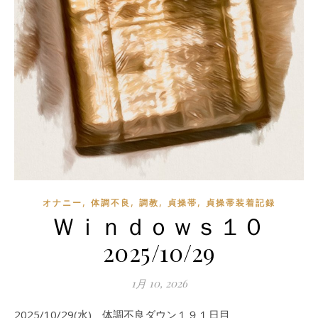
,
,
,
,
オナニー
体調不良
調教
貞操帯
貞操帯装着記録
Ｗｉｎｄｏｗｓ１０
2025/10/29
1月 10, 2026
2025/10/29(水) 体調不良ダウン１９１日目