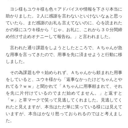
ヨシ様もユウキ様も色々アドバイスや情報を下さり本当に
助かりました。２人に感謝を言わないといけないなぁと思っ
ていたら、まだ感謝のお礼も言えてないのに、心を読まれた
かの様にユウキ様から「じゃ、お礼に、これから３０分間締
め付け寸止めオナニーして報告ね。」と言われました。
言われた通り課題をしようとしたところで、Ａちゃんが急
な用事を言ってきたので、用事を先に済ませようと行動に移
しました。
その為課題も中々始められず、Ａちゃんから頼まれた用事
をしていると、ユウキ様から「返事なかったけどちゃんとや
れてる？ｗｗ」と聞かれて「Ａちゃんに用事頼まれて、それ
を先に片付けているのでまだ始めてません。」と返すと
「ｗ」と草マークで笑って見逃してくれました。見逃してく
れたと見えますが、本当はただ単に笑っている様には見えて
いますが、本当はかなり怒っておられるのではと考えまし
た。