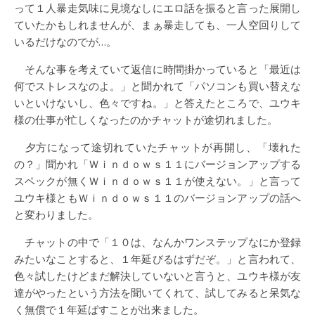
って１人暴走気味に見境なしにエロ話を振ると言った展開し
ていたかもしれませんが、まぁ暴走しても、一人空回りして
いるだけなのでが…。
そんな事を考えていて返信に時間掛かっていると「最近は
何でストレスなのよ。」と聞かれて「パソコンも買い替えな
いといけないし、色々ですね。」と答えたところで、ユウキ
様の仕事が忙しくなったのかチャットが途切れました。
夕方になって途切れていたチャットが再開し、「壊れた
の？」聞かれ「Ｗｉｎｄｏｗｓ１１にバージョンアップする
スペックが無くＷｉｎｄｏｗｓ１１が使えない。」と言って
ユウキ様ともＷｉｎｄｏｗｓ１１のバージョンアップの話へ
と変わりました。
チャットの中で「１０は、なんかワンステップなにか登録
みたいなことすると、１年延びるはずだぞ。」と言われて、
色々試したけどまだ解決していないと言うと、ユウキ様が友
達がやったという方法を聞いてくれて、試してみると呆気な
く無償で１年延ばすことが出来ました。