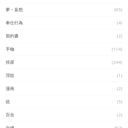
夢・妄想
(65)
奉仕行為
(4)
契約書
(2)
手枷
(114)
排尿
(244)
淫紋
(1)
漫画
(2)
痣
(5)
百合
(2)
自縛
(82)