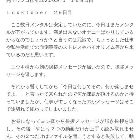
完全ワンコ排泄2025/05/15 １６８日目
Ｌｏｃｋｔｏｂｅｒ ２９日目
ここ数日メンタルは安定していたのに、今日はまたメンタ
ルが下がっています。満足出来ないオナニーばかりしている
からなのでしょうか？と言うのは冗談で、ちょっとした仕事
や私生活面での面倒事等のストレスやバイオリズム等から来
ているのだと思います。
ユウキ様から朝の挨拶メッセージが届いたので、挨拶メッ
セージを返します。
それから暫くしてから「今日は何してるの。何か楽しませ
てよ。」と言ったて来られたので何か課題が頂けるのかと待
っていましたが、仕事が忙しくなったのかメッセージはそこ
で途切れて終わってしまいました。
お昼になってヨシ様から挨拶メッセージが届き挨拶を返
し、その後「やはり２つの動画だけが上手く読み取れませ
ん。その２つだけはファイルを開こうとすると失敗して、動