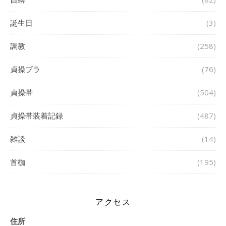
誕生日
(3)
調教
(258)
貞操ブラ
(76)
貞操帯
(504)
貞操帯装着記録
(487)
雑談
(14)
首枷
(195)
アクセス
住所