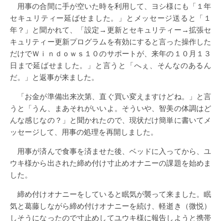
用事の合間に手が空いた時を利用して、ヨシ様にも「１年
セキュリティー延ばせました。」とメッセージ送ると「１
年？」と聞かれて、「設定→更新とセキュリティー→拡張セ
キュリティー更新プログラムを有効にすると言った操作した
だけでＷｉｎｄｏｗｓ１０のサポートが、来年の１０月１３
日まで延ばせました。」と言うと「へぇ、そんなのあるん
だ。」と返事が来ました。
「お金が準備出来次第、直ぐ買い変えますけどね。」と言
うと「うん、まあそれがいいよ。そういや、智美の体調はど
んな感じなの？」と聞かれたので、現状だけ簡単に書いてメ
ッセージして、用事の処理を再開しました。
用事が済んで食事を済ませた後、ベッドに入ってから、ユ
ウキ様から出された締め付け寸止めオナニーの課題を始めま
した。
締め付けオナニーをしていると眠気が襲って来ました。眠
気と葛藤しながら締め付けオナニーを続け、軽逝き（微悦）
しそうになったので寸止めしてユウキ様に報告しようと携帯