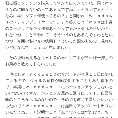
画拡張コンテンツを購入しますかと出てきますね。同じｍｐ
４なのに開かないのってあるんですね。」と説明すると「ち
なみに再生ソフト何使ってるの？」と聞かれ「Ｗｉｎｄｏｗ
ｓのメディアプレイヤーです。」と答えると「ｍｐ４は中身
のコーデックが色々種類あったりするからそれのせいかもし
れないね。」と言われて、そういうのもあるんですねと思い
つつ、今回の私の今の状態もそういった類のもので、見れな
いだけなんでしょうねと思いました。
その後動画見るならＶＬＣの再生ソフトがヨシ様一押しの
お薦めと教えてもらいました。
他にもＷｉｎｄｏｗｓ１０のサポートが今月１５日に切れ
ているので、ウイルス耐性が脆弱化することもあり得るの
で、早期にＷｉｎｄｏｗｓ１１にバージョンアップしないと
いけないのですが、パソコンが薦める通りにしても、自己診
断のところから進めないので、その辺を教えて貰いたいたか
ったので「Ｗｉｎｄｏｗｓ１１は無料でアップロード出来な
いんだよね。」と説明すると「ん？できるはずだけど。Ｗｉ