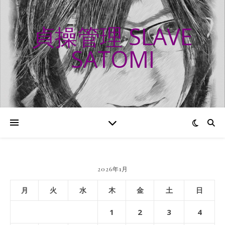
貞操管理 SLAVE
SATOMI
2026年1月
月
火
水
木
金
土
日
1
2
3
4